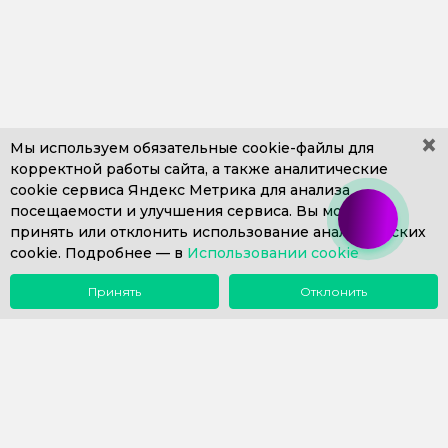
×
Мы используем обязательные
cookie-файлы
для
корректной работы сайта, а также аналитические
cookie сервиса Яндекс Метрика для анализа
+7 (499) 653-71-10
+7 (4812) 302-606
посещаемости и улучшения сервиса. Вы можете
+7 (812) 409-43-26
Пн. – Пт. с 9:00 до 18:00
принять или отклонить использование аналитических
cookie. Подробнее —
info@1eska.ru
в
Использовании cookie
Принять
Отклонить
Меню
Поиск
Почта
Звонок
Компания
Сопровождение 1С
Внедрение 1С
Купить 1С
Наш опыт