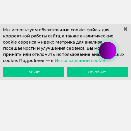
×
Мы используем обязательные
cookie-файлы
для
корректной работы сайта, а также аналитические
cookie сервиса Яндекс Метрика для анализа
+7 (499) 653-71-10
+7 (4812) 302-606
посещаемости и улучшения сервиса. Вы можете
+7 (812) 409-43-26
Пн. – Пт. с 9:00 до 18:00
принять или отклонить использование аналитических
cookie. Подробнее —
info@1eska.ru
в
Использовании cookie
Принять
Отклонить
Меню
Поиск
Почта
Звонок
Компания
Сопровождение 1С
Внедрение 1С
Купить 1С
Наш опыт