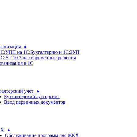
рганизация ▸
 1С:УПП на 1С:Бухгалтерию и 1С:ЗУП
1С:УТ 10.3 на современные решения
рганизация в 1С
галтерский учет ▸
Бухгалтерский аутсорсинг
Ввод первичных документов
Х ▸
Обслуживание программ для ЖКХ