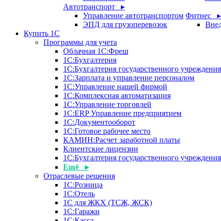
Автотранспорт ▸
Управление автотранспортом
Фитнес ▸
ЭПД для грузоперевозок
Внед
Купить 1С
Программы для учета
Облачная 1С:Фреш
1С:Бухгалтерия
1С:Бухгалтерия государственного учреждения
1С:Зарплата и управление персоналом
1С:Управление нашей фирмой
1С:Комплексная автоматизация
1С:Управление торговлей
1С:ERP Управление предприятием
1С:Документооборот
1C:Готовое рабочее место
КАМИН:Расчет заработной платы
Клиентские лицензии
1С:Бухгалтерия государственного учрежден
Ещё ▸
Отраслевые решения
1С:Розница
1С:Отель
1С для ЖКХ (ТСЖ, ЖСК)
1С:Гаражи
1С:Касса