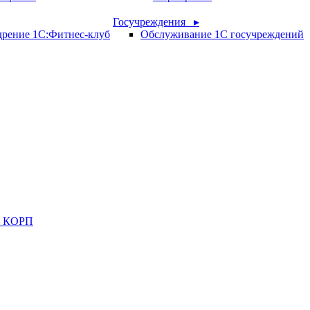
Госучреждения ▸
рение 1С:Фитнес-клуб
Обслуживание 1С госучреждений
ия КОРП