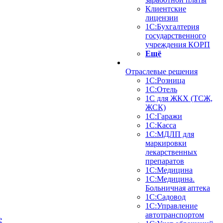
Клиентские
лицензии
1С:Бухгалтерия
государственного
учреждения КОРП
Ещё
Отраслевые решения
1С:Розница
1С:Отель
1С для ЖКХ (ТСЖ,
ЖСК)
1С:Гаражи
1С:Касса
1С:МДЛП для
маркировки
лекарственных
препаратов
1С:Медицина
1С:Медицина.
Больничная аптека
1С:Садовод
1С:Управление
автотранспортом
е