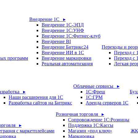
Внедрение 1С ▸
Внедрение 1С-ЭПД
Внедрение 1С:УНФ
Внедрение 1С:Фитнес-клуб
Внедрение BI
Внедрение Битрикс24
Переходы и рео
Внедрение ИИ в 1С
Переход с
вых программ
Внедрение маркировки
Переход с 
Реальная автоматизация
Легкая рео
Облачные сервисы ▸
азработка ▸
1С:Фреш
Бух
Наши расширения для 1С
1С:ГРМ
Разработка сайтов на Битрикс
Аренда серверов 1С
Розничная торговля ▸
Сопровождение 1С:Розницы
орговля ▸
Поддержка 1С:Кассы
грация с маркетплейсами
Магазин «под ключ»
ЖК
кировка
Маркировка