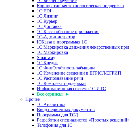
1С:Бизнес-обучение
Корпоративная технологическая поддержка
1С:ЕDI
1С:Лизинг
1С:Курьер
1С:Доставка
1С:Касса облачное приложение
1С-Администратор
ЮКаssа в программах 1С
1С:Маркировка движения лекарственных пре
1С:Маркировка
Smartway
1С:Кредит
1С:ФинОтчётность заёмщика
1С:Изменение сведений в ЕГРЮЛ/ЕГРИП
1С:Распознавание речи
1С:Комплект поддержки
Информационная система 1С:ИТС
Все сервисы ▸
Прочее
1С:Аналитика
Ввод первичных документов
Программы для ТСД
Разработки специалистов «Простых решений
Телефония для 1С