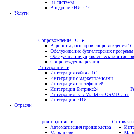
BI-системы
Внедрение ИИ в 1С
Услуги
Сопровождение 1С ▸
Варианты договоров сопровождения 1С
Обслуживание бухгалтерских программ
Обслуживание управленческих и торго
Сопровождение розницы
Интеграции ▸
Интеграция сайта с 1С
Интеграция с маркетплейсами
Интеграция с телефонией
Интеграции Битрикс24
Р
Интеграция 1С с Wallet от OSMI Cards
Интеграции с ИИ
Отрасли
Производство ▸
Оптовая т
Автоматизация производства
Инте
Маркировка
Мар