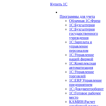
Купить 1С
Программы для учета
Облачная 1С:Фреш
1С:Бухгалтерия
1С:Бухгалтерия
государственного
учреждения
1С:Зарплата и
управление
персоналом
1С:Управление
нашей фирмой
1С:Комплексная
автоматизация
1С:Управление
торговлей
1С:ERP Управление
предприятием
1С:Документооборот
1C:Готовое рабочее
место
КАМИН:Расчет
заработной платы