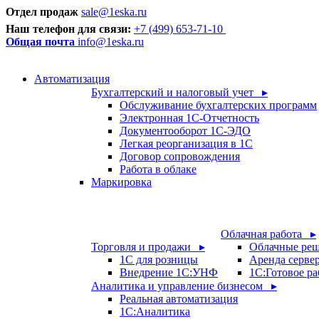
Отдел продаж
sale@1eska.ru
Наш телефон для связи:
+7 (499) 653-71-10
Общая почта
info@1eska.ru
Автоматизация
Бухгалтерский и налоговый учет ▸
Обслуживание бухгалтерских программ
Электронная 1С-Отчетность
Документооборот 1С-ЭДО
Легкая реорганизация в 1С
Договор сопровождения
Работа в облаке
Маркировка
Облачная работа ▸
Торговля и продажи ▸
Облачные ре
1С для розницы
Аренда серве
Внедрение 1С:УНФ
1C:Готовое ра
Аналитика и управление бизнесом ▸
Реальная автоматизация
1С:Аналитика