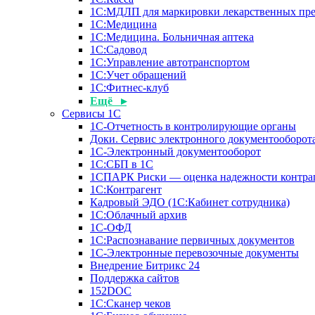
1С:МДЛП для маркировки лекарственных пре
1С:Медицина
1С:Медицина. Больничная аптека
1С:Садовод
1С:Управление автотранспортом
1С:Учет обращений
1С:Фитнес-клуб
Ещё ▸
Сервисы 1С
1С-Отчетность в контролирующие органы
Доки. Сервис электронного документооборота
1С-Электронный документооборот
1С:СБП в 1С
1СПАРК Риски — оценка надежности контра
1С:Контрагент
Кадровый ЭДО (1С:Кабинет сотрудника)
1С:Облачный архив
1С-ОФД
1С:Распознавание первичных документов
1С-Электронные перевозочные документы
Внедрение Битрикс 24
Поддержка сайтов
152DOC
1С:Сканер чеков