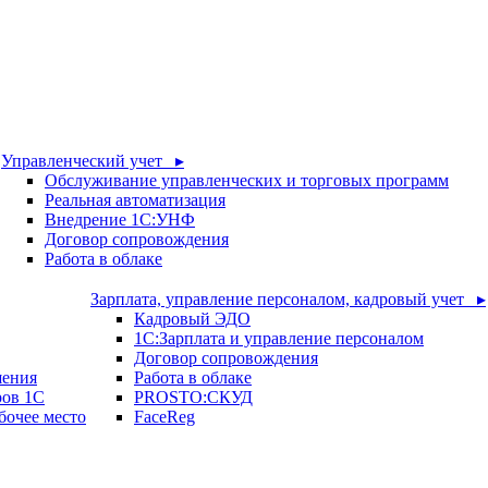
Управленческий учет ▸
Обслуживание управленческих и торговых программ
Реальная автоматизация
Внедрение 1С:УНФ
Договор сопровождения
Работа в облаке
Зарплата, управление персоналом, кадровый учет ▸
Кадровый ЭДО
1С:Зарплата и управление персоналом
Договор сопровождения
шения
Работа в облаке
ров 1С
PROSTO:СКУД
бочее место
FaceReg