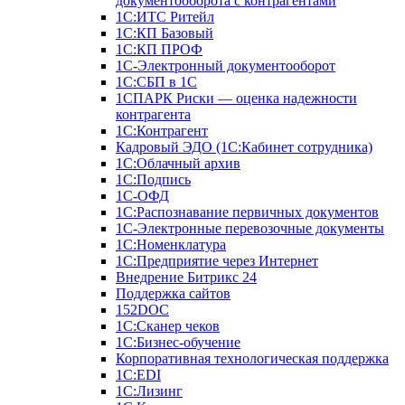
документооборота с контрагентами
1С:ИТС Ритейл
1С:КП Базовый
1С:КП ПРОФ
1С-Электронный документооборот
1С:СБП в 1С
1СПАРК Риски — оценка надежности
контрагента
1С:Контрагент
Кадровый ЭДО (1С:Кабинет сотрудника)
1С:Облачный архив
1С:Подпись
1С-ОФД
1С:Распознавание первичных документов
1С-Электронные перевозочные документы
1С:Номенклатура
1С:Предприятие через Интернет
Внедрение Битрикс 24
Поддержка сайтов
152DOC
1С:Сканер чеков
1С:Бизнес-обучение
Корпоративная технологическая поддержка
1С:ЕDI
1С:Лизинг