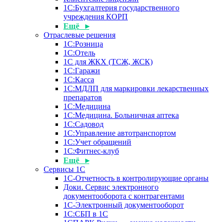
1С:Бухгалтерия государственного
учреждения КОРП
Ещё ▸
Отраслевые решения
1С:Розница
1С:Отель
1С для ЖКХ (ТСЖ, ЖСК)
1С:Гаражи
1С:Касса
1С:МДЛП для маркировки лекарственных
препаратов
1С:Медицина
1С:Медицина. Больничная аптека
1С:Садовод
1С:Управление автотранспортом
1С:Учет обращений
1С:Фитнес-клуб
Ещё ▸
Сервисы 1С
1С-Отчетность в контролирующие органы
Доки. Сервис электронного
документооборота с контрагентами
1С-Электронный документооборот
1С:СБП в 1С