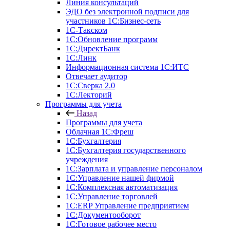
Линия консультаций
ЭДО без электронной подписи для
участников 1С:Бизнес-сеть
1С-Такском
1С:Обновление программ
1С:ДиректБанк
1С:Линк
Информационная система 1С:ИТС
Отвечает аудитор
1С:Сверка 2.0
1С:Лекторий
Программы для учета
Назад
Программы для учета
Облачная 1С:Фреш
1С:Бухгалтерия
1С:Бухгалтерия государственного
учреждения
1С:Зарплата и управление персоналом
1С:Управление нашей фирмой
1С:Комплексная автоматизация
1С:Управление торговлей
1С:ERP Управление предприятием
1С:Документооборот
1C:Готовое рабочее место