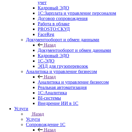
учет
Кадровый ЭДО
1С:Зарплата и управление персоналом
Договор сопровождения
Работа в облаке
PROSTO:СКУД
FaceReg
Документооборот и обмен данными
Назад
Документооборот и обмен данными
Кадровый ЭДО
1С-ЭДО
ЭПД для грузоперевозок
Аналитика и управление бизнесом
Назад
Аналитика и управление бизнесом
Реальная автоматизация
1С:Аналитика
BI-системы
Внедрение ИИ в 1С
Услуги
Назад
Услуги
Сопровождение 1С
Назад