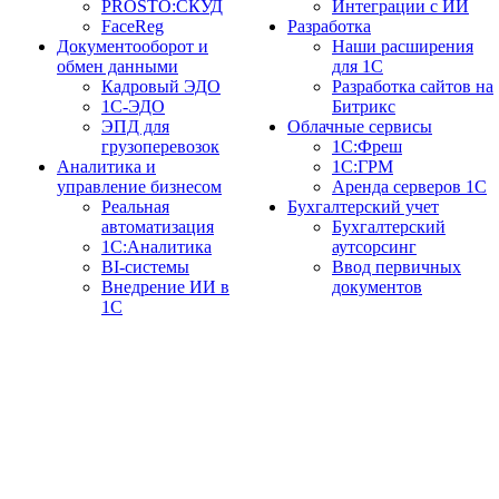
PROSTO:СКУД
Интеграции с ИИ
FaceReg
Разработка
Документооборот и
Наши расширения
обмен данными
для 1С
Кадровый ЭДО
Разработка сайтов на
1С-ЭДО
Битрикс
ЭПД для
Облачные сервисы
грузоперевозок
1С:Фреш
Аналитика и
1С:ГРМ
управление бизнесом
Аренда серверов 1С
Реальная
Бухгалтерский учет
автоматизация
Бухгалтерский
1С:Аналитика
аутсорсинг
BI-системы
Ввод первичных
Внедрение ИИ в
документов
1С