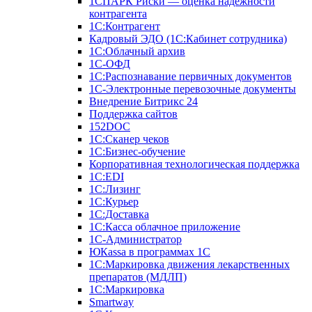
1СПАРК Риски — оценка надежности
контрагента
1С:Контрагент
Кадровый ЭДО (1С:Кабинет сотрудника)
1С:Облачный архив
1С-ОФД
1С:Распознавание первичных документов
1С-Электронные перевозочные документы
Внедрение Битрикс 24
Поддержка сайтов
152DOC
1С:Сканер чеков
1С:Бизнес-обучение
Корпоративная технологическая поддержка
1С:ЕDI
1С:Лизинг
1С:Курьер
1С:Доставка
1С:Касса облачное приложение
1С-Администратор
ЮКаssа в программах 1С
1С:Маркировка движения лекарственных
препаратов (МДЛП)
1С:Маркировка
Smartway