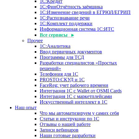
1С:Кредит
1С:ФинОтчётность заёмщика
1С:Изменение сведений в ЕГРЮЛ/ЕГРИП
1С:Распознавание речи
1С:Комплект поддержки
Информационная система 1С:ИТС
Все сервисы ▸
Прочее
1С:Аналитика
Ввод первичных документов
Программы для ТСД
Разработки специалистов «Простых
решений»
Телефония для 1С
PROSTO:СКУД и 1С
FaceReg: учет рабочего времени
Интеграция 1С с Wallet от OSMI Cards
Интеграция 1С с маркетплейсами
Искусственный интеллект в 1С
Наш опыт
Что мы автоматизируем у самих себя
Статьи и инструкции по 1С
Отзывы о нашей работе
Записи вебинаров
Наши готовые разработки