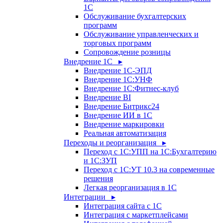
1С
Обслуживание бухгалтерских
программ
Обслуживание управленческих и
торговых программ
Сопровождение розницы
Внедрение 1С ▸
Внедрение 1С-ЭПД
Внедрение 1С:УНФ
Внедрение 1С:Фитнес-клуб
Внедрение BI
Внедрение Битрикс24
Внедрение ИИ в 1С
Внедрение маркировки
Реальная автоматизация
Переходы и реорганизация ▸
Переход с 1С:УПП на 1С:Бухгалтерию
и 1С:ЗУП
Переход с 1С:УТ 10.3 на современные
решения
Легкая реорганизация в 1С
Интеграции ▸
Интеграция сайта с 1С
Интеграция с маркетплейсами