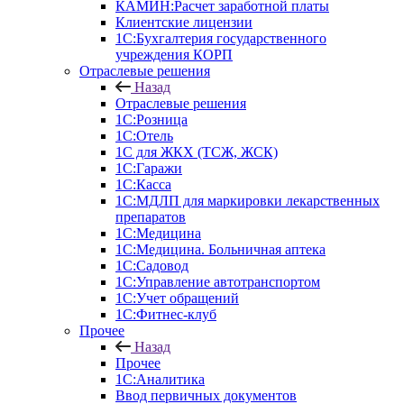
КАМИН:Расчет заработной платы
Клиентские лицензии
1С:Бухгалтерия государственного
учреждения КОРП
Отраслевые решения
Назад
Отраслевые решения
1С:Розница
1С:Отель
1С для ЖКХ (ТСЖ, ЖСК)
1С:Гаражи
1С:Касса
1С:МДЛП для маркировки лекарственных
препаратов
1С:Медицина
1С:Медицина. Больничная аптека
1С:Садовод
1С:Управление автотранспортом
1С:Учет обращений
1С:Фитнес-клуб
Прочее
Назад
Прочее
1С:Аналитика
Ввод первичных документов