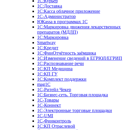
1С:Курьер
1С:Доставка
1С:Касса облачное приложение
1С-Администратор
ЮКаssа в программах 1С
1С:Маркировка движения лекарственных
препаратов (МДЛП)
1С:Маркировка
Smartway
1С:Кредит
1С:ФинОтчётность заёмщика
1С:Изменение сведений в ЕГРЮЛ/ЕГРИП
1С:Распознавание речи
1С:КП Медицина
1С:КП ГУ
1С:Комплект поддержки
mag1C
1С-Ритейл Чекер
1С:Бизнес-сеть. Торговая площадка
1С-Товары
1С-Коннект
1С-Электронные торговые площадки
1C-UMI
1С-Финконтроль
1С:КП Отраслевой