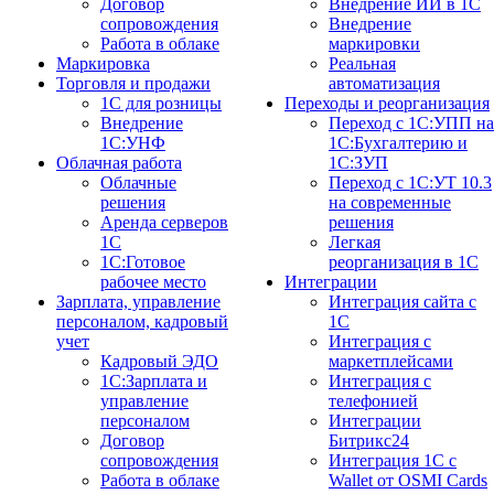
Договор
Внедрение ИИ в 1С
сопровождения
Внедрение
Работа в облаке
маркировки
Маркировка
Реальная
Торговля и продажи
автоматизация
1С для розницы
Переходы и реорганизация
Внедрение
Переход с 1С:УПП на
1С:УНФ
1С:Бухгалтерию и
Облачная работа
1С:ЗУП
Облачные
Переход с 1С:УТ 10.3
решения
на современные
Аренда серверов
решения
1С
Легкая
1C:Готовое
реорганизация в 1С
рабочее место
Интеграции
Зарплата, управление
Интеграция сайта с
персоналом, кадровый
1С
учет
Интеграция с
Кадровый ЭДО
маркетплейсами
1С:Зарплата и
Интеграция с
управление
телефонией
персоналом
Интеграции
Договор
Битрикс24
сопровождения
Интеграция 1С с
Работа в облаке
Wallet от OSMI Cards