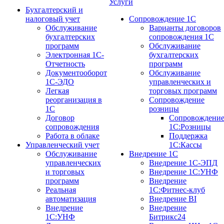
Услуги
Бухгалтерский и
налоговый учет
Сопровождение 1С
Обслуживание
Варианты договоров
бухгалтерских
сопровождения 1С
программ
Обслуживание
Электронная 1С-
бухгалтерских
Отчетность
программ
Документооборот
Обслуживание
1С-ЭДО
управленческих и
Легкая
торговых программ
реорганизация в
Сопровождение
1С
розницы
Договор
Сопровождени
сопровождения
1С:Розницы
Работа в облаке
Поддержка
Управленческий учет
1С:Кассы
Обслуживание
Внедрение 1С
управленческих
Внедрение 1С-ЭПД
и торговых
Внедрение 1С:УНФ
программ
Внедрение
Реальная
1С:Фитнес-клуб
автоматизация
Внедрение BI
Внедрение
Внедрение
1С:УНФ
Битрикс24