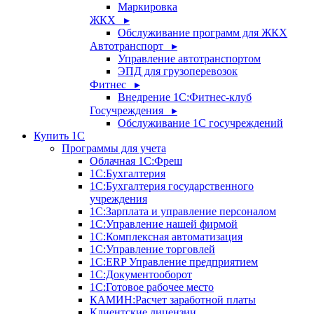
Маркировка
ЖКХ ▸
Обслуживание программ для ЖКХ
Автотранспорт ▸
Управление автотранспортом
ЭПД для грузоперевозок
Фитнес ▸
Внедрение 1С:Фитнес-клуб
Госучреждения ▸
Обслуживание 1С госучреждений
Купить 1С
Программы для учета
Облачная 1С:Фреш
1С:Бухгалтерия
1С:Бухгалтерия государственного
учреждения
1С:Зарплата и управление персоналом
1С:Управление нашей фирмой
1С:Комплексная автоматизация
1С:Управление торговлей
1С:ERP Управление предприятием
1С:Документооборот
1C:Готовое рабочее место
КАМИН:Расчет заработной платы
Клиентские лицензии