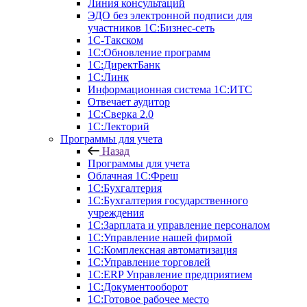
Линия консультаций
ЭДО без электронной подписи для
участников 1С:Бизнес-сеть
1С-Такском
1С:Обновление программ
1С:ДиректБанк
1С:Линк
Информационная система 1С:ИТС
Отвечает аудитор
1С:Сверка 2.0
1С:Лекторий
Программы для учета
Назад
Программы для учета
Облачная 1С:Фреш
1С:Бухгалтерия
1С:Бухгалтерия государственного
учреждения
1С:Зарплата и управление персоналом
1С:Управление нашей фирмой
1С:Комплексная автоматизация
1С:Управление торговлей
1С:ERP Управление предприятием
1С:Документооборот
1C:Готовое рабочее место