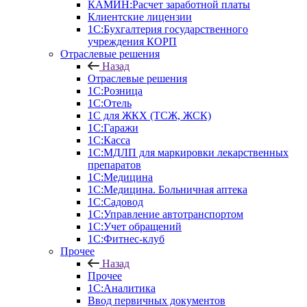
КАМИН:Расчет заработной платы
Клиентские лицензии
1С:Бухгалтерия государственного
учреждения КОРП
Отраслевые решения
Назад
Отраслевые решения
1С:Розница
1С:Отель
1С для ЖКХ (ТСЖ, ЖСК)
1С:Гаражи
1С:Касса
1С:МДЛП для маркировки лекарственных
препаратов
1С:Медицина
1С:Медицина. Больничная аптека
1С:Садовод
1С:Управление автотранспортом
1С:Учет обращений
1С:Фитнес-клуб
Прочее
Назад
Прочее
1С:Аналитика
Ввод первичных документов