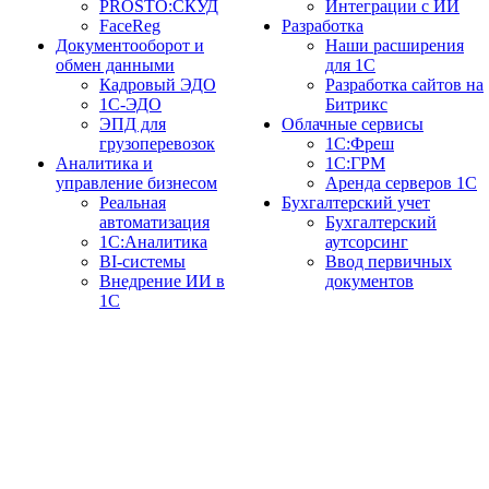
PROSTO:СКУД
Интеграции с ИИ
FaceReg
Разработка
Документооборот и
Наши расширения
обмен данными
для 1С
Кадровый ЭДО
Разработка сайтов на
1С-ЭДО
Битрикс
ЭПД для
Облачные сервисы
грузоперевозок
1С:Фреш
Аналитика и
1С:ГРМ
управление бизнесом
Аренда серверов 1С
Реальная
Бухгалтерский учет
автоматизация
Бухгалтерский
1С:Аналитика
аутсорсинг
BI-системы
Ввод первичных
Внедрение ИИ в
документов
1С