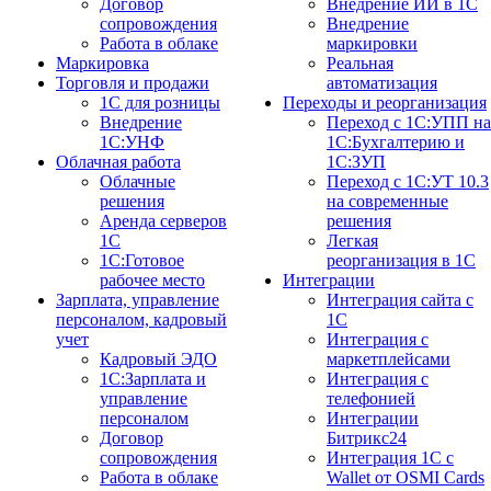
Договор
Внедрение ИИ в 1С
сопровождения
Внедрение
Работа в облаке
маркировки
Маркировка
Реальная
Торговля и продажи
автоматизация
1С для розницы
Переходы и реорганизация
Внедрение
Переход с 1С:УПП на
1С:УНФ
1С:Бухгалтерию и
Облачная работа
1С:ЗУП
Облачные
Переход с 1С:УТ 10.3
решения
на современные
Аренда серверов
решения
1С
Легкая
1C:Готовое
реорганизация в 1С
рабочее место
Интеграции
Зарплата, управление
Интеграция сайта с
персоналом, кадровый
1С
учет
Интеграция с
Кадровый ЭДО
маркетплейсами
1С:Зарплата и
Интеграция с
управление
телефонией
персоналом
Интеграции
Договор
Битрикс24
сопровождения
Интеграция 1С с
Работа в облаке
Wallet от OSMI Cards