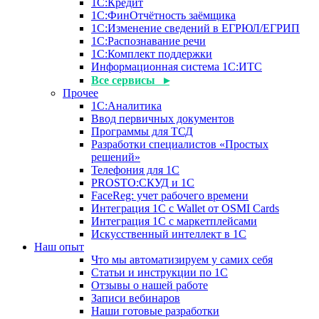
1С:Кредит
1С:ФинОтчётность заёмщика
1С:Изменение сведений в ЕГРЮЛ/ЕГРИП
1С:Распознавание речи
1С:Комплект поддержки
Информационная система 1С:ИТС
Все сервисы ▸
Прочее
1С:Аналитика
Ввод первичных документов
Программы для ТСД
Разработки специалистов «Простых
решений»
Телефония для 1С
PROSTO:СКУД и 1С
FaceReg: учет рабочего времени
Интеграция 1С с Wallet от OSMI Cards
Интеграция 1С с маркетплейсами
Искусственный интеллект в 1С
Наш опыт
Что мы автоматизируем у самих себя
Статьи и инструкции по 1С
Отзывы о нашей работе
Записи вебинаров
Наши готовые разработки