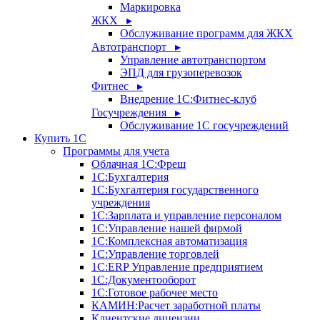
Маркировка
ЖКХ ▸
Обслуживание программ для ЖКХ
Автотранспорт ▸
Управление автотранспортом
ЭПД для грузоперевозок
Фитнес ▸
Внедрение 1С:Фитнес-клуб
Госучреждения ▸
Обслуживание 1С госучреждений
Купить 1С
Программы для учета
Облачная 1С:Фреш
1С:Бухгалтерия
1С:Бухгалтерия государственного
учреждения
1С:Зарплата и управление персоналом
1С:Управление нашей фирмой
1С:Комплексная автоматизация
1С:Управление торговлей
1С:ERP Управление предприятием
1С:Документооборот
1C:Готовое рабочее место
КАМИН:Расчет заработной платы
Клиентские лицензии