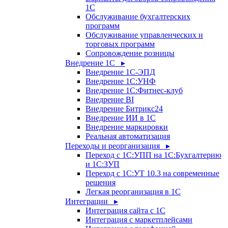
1С
Обслуживание бухгалтерских
программ
Обслуживание управленческих и
торговых программ
Сопровождение розницы
Внедрение 1С ▸
Внедрение 1С-ЭПД
Внедрение 1С:УНФ
Внедрение 1С:Фитнес-клуб
Внедрение BI
Внедрение Битрикс24
Внедрение ИИ в 1С
Внедрение маркировки
Реальная автоматизация
Переходы и реорганизация ▸
Переход с 1С:УПП на 1С:Бухгалтерию
и 1С:ЗУП
Переход с 1С:УТ 10.3 на современные
решения
Легкая реорганизация в 1С
Интеграции ▸
Интеграция сайта с 1С
Интеграция с маркетплейсами