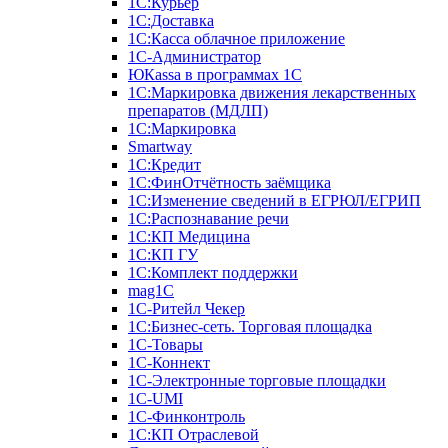
1С:Курьер
1С:Доставка
1С:Касса облачное приложение
1С-Администратор
ЮКаssа в программах 1С
1С:Маркировка движения лекарственных
препаратов (МДЛП)
1С:Маркировка
Smartway
1С:Кредит
1С:ФинОтчётность заёмщика
1С:Изменение сведений в ЕГРЮЛ/ЕГРИП
1С:Распознавание речи
1С:КП Медицина
1С:КП ГУ
1С:Комплект поддержки
mag1C
1С-Ритейл Чекер
1С:Бизнес-сеть. Торговая площадка
1С-Товары
1С-Коннект
1С-Электронные торговые площадки
1C-UMI
1С-Финконтроль
1С:КП Отраслевой