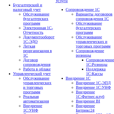
Услуги
Бухгалтерский и
налоговый учет
Сопровождение 1С
Обслуживание
Варианты договоров
бухгалтерских
сопровождения 1С
программ
Обслуживание
Электронная 1С-
бухгалтерских
Отчетность
программ
Документооборот
Обслуживание
1С-ЭДО
управленческих и
Легкая
торговых программ
реорганизация в
Сопровождение
1С
розницы
Договор
Сопровождени
сопровождения
1С:Розницы
Работа в облаке
Поддержка
Управленческий учет
1С:Кассы
Обслуживание
Внедрение 1С
управленческих
Внедрение 1С-ЭПД
и торговых
Внедрение 1С:УНФ
программ
Внедрение
Реальная
1С:Фитнес-клуб
автоматизация
Внедрение BI
Внедрение
Внедрение
1С:УНФ
Битрикс24