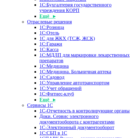
1С:Бухгалтерия государственного
учреждения КОРП
Ещё ▸
Отраслевые решения
1С:Розница
1С:Отель
1С для ЖКХ (ТСЖ, ЖСК)
1С:Гаражи
1С:Касса
1С:МДЛП для маркировки лекарственных
препаратов
1С:Медицина
1С:Медицина. Больничная аптека
1С:Садовод
1С:Управление автотранспортом
1С:Учет обращений
1С:Фитнес-клуб
Ещё ▸
Сервисы 1С
1С-Отчетность в контролирующие органы
Доки. Сервис электронного
документооборота с контрагентами
1С-Электронный документооборот
1С:СБП в 1С