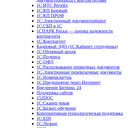
документооборота с контрагентами
1С:ИТС Ритейл
1С:КП Базовый
1С:КП ПРОФ
1С-Электронный документооборот
1С:СБП в 1С
1СПАРК Риски — оценка надежности
контрагента
1С:Контрагент
Кадровый ЭДО (1С:Кабинет сотрудника)
1С:Облачный архив
1С:Подпись
1С-ОФД
1С:Распознавание первичных документов
1С-Электронные перевозочные документы
1С:Номенклатура
1С:Предприятие через Интернет
Внедрение Битрикс 24
Поддержка сайтов
152DOC
1С:Сканер чеков
1С:Бизнес-обучение
Корпоративная технологическая поддержка
1С:ЕDI
1С:Лизинг