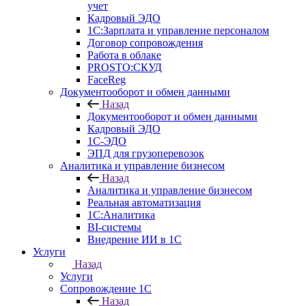
учет
Кадровый ЭДО
1С:Зарплата и управление персоналом
Договор сопровождения
Работа в облаке
PROSTO:СКУД
FaceReg
Документооборот и обмен данными
Назад
Документооборот и обмен данными
Кадровый ЭДО
1С-ЭДО
ЭПД для грузоперевозок
Аналитика и управление бизнесом
Назад
Аналитика и управление бизнесом
Реальная автоматизация
1С:Аналитика
BI-системы
Внедрение ИИ в 1С
Услуги
Назад
Услуги
Сопровождение 1С
Назад