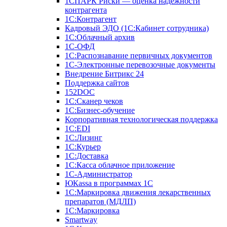
1СПАРК Риски — оценка надежности
контрагента
1С:Контрагент
Кадровый ЭДО (1С:Кабинет сотрудника)
1С:Облачный архив
1С-ОФД
1С:Распознавание первичных документов
1С-Электронные перевозочные документы
Внедрение Битрикс 24
Поддержка сайтов
152DOC
1С:Сканер чеков
1С:Бизнес-обучение
Корпоративная технологическая поддержка
1С:ЕDI
1С:Лизинг
1С:Курьер
1С:Доставка
1С:Касса облачное приложение
1С-Администратор
ЮКаssа в программах 1С
1С:Маркировка движения лекарственных
препаратов (МДЛП)
1С:Маркировка
Smartway