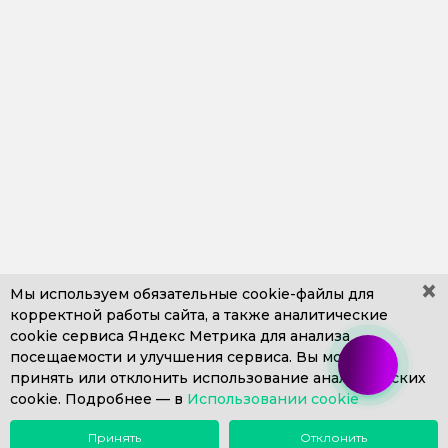
×
Мы используем обязательные
cookie-файлы
для
корректной работы сайта, а также аналитические
cookie сервиса Яндекс Метрика для анализа
+7 (499) 653-71-10
+7 (4812) 302-606
посещаемости и улучшения сервиса. Вы можете
+7 (812) 409-43-26
Пн. – Пт. с 9:00 до 18:00
принять или отклонить использование аналитических
cookie. Подробнее —
info@1eska.ru
в
Использовании cookie
Принять
Отклонить