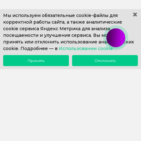
×
Мы используем обязательные
cookie-файлы
для
корректной работы сайта, а также аналитические
cookie сервиса Яндекс Метрика для анализа
+7 (499) 653-71-10
+7 (4812) 302-606
посещаемости и улучшения сервиса. Вы можете
+7 (812) 409-43-26
Пн. – Пт. с 9:00 до 18:00
принять или отклонить использование аналитических
cookie. Подробнее —
info@1eska.ru
в
Использовании cookie
Принять
Отклонить
Меню
Поиск
Почта
Звонок
Компания
Сопровождение 1С
Внедрение 1С
Купить 1С
Наш опыт