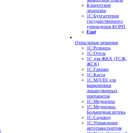
Клиентские
лицензии
1С:Бухгалтерия
государственного
учреждения КОРП
Ещё
Отраслевые решения
1С:Розница
1С:Отель
1С для ЖКХ (ТСЖ,
ЖСК)
1С:Гаражи
1С:Касса
1С:МДЛП для
маркировки
лекарственных
препаратов
1С:Медицина
1С:Медицина.
Больничная аптека
1С:Садовод
1С:Управление
автотранспортом
е