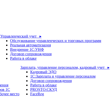
Управленческий учет ▸
Обслуживание управленческих и торговых программ
Реальная автоматизация
Внедрение 1С:УНФ
Договор сопровождения
Работа в облаке
Зарплата, управление персоналом, кадровый учет ▸
Кадровый ЭДО
1С:Зарплата и управление персоналом
Договор сопровождения
шения
Работа в облаке
ров 1С
PROSTO:СКУД
бочее место
FaceReg