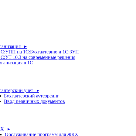
рганизация ▸
 1С:УПП на 1С:Бухгалтерию и 1С:ЗУП
1С:УТ 10.3 на современные решения
рганизация в 1С
галтерский учет ▸
Бухгалтерский аутсорсинг
Ввод первичных документов
Х ▸
Обслуживание программ для ЖКХ