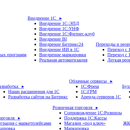
Внедрение 1С ▸
Внедрение 1С-ЭПД
Внедрение 1С:УНФ
Внедрение 1С:Фитнес-клуб
Внедрение BI
Внедрение Битрикс24
Переходы и рео
Внедрение ИИ в 1С
Переход с
вых программ
Внедрение маркировки
Переход с 
Реальная автоматизация
Легкая рео
Облачные сервисы ▸
азработка ▸
1С:Фреш
Бух
Наши расширения для 1С
1С:ГРМ
Разработка сайтов на Битрикс
Аренда серверов 1С
Розничная торговля ▸
Сопровождение 1С:Розницы
орговля ▸
Поддержка 1С:Кассы
грация с маркетплейсами
Магазин «под ключ»
ЖК
кировка
Маркировка