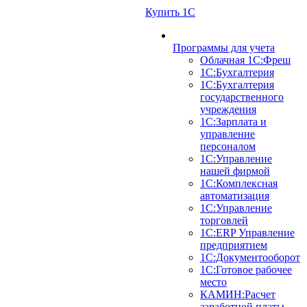
Купить 1С
Программы для учета
Облачная 1С:Фреш
1С:Бухгалтерия
1С:Бухгалтерия
государственного
учреждения
1С:Зарплата и
управление
персоналом
1С:Управление
нашей фирмой
1С:Комплексная
автоматизация
1С:Управление
торговлей
1С:ERP Управление
предприятием
1С:Документооборот
1C:Готовое рабочее
место
КАМИН:Расчет
заработной платы