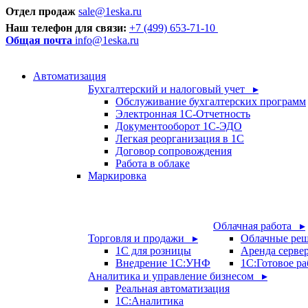
Отдел продаж
sale@1eska.ru
Наш телефон для связи:
+7 (499) 653-71-10
Общая почта
info@1eska.ru
Автоматизация
Бухгалтерский и налоговый учет ▸
Обслуживание бухгалтерских программ
Электронная 1С-Отчетность
Документооборот 1С-ЭДО
Легкая реорганизация в 1С
Договор сопровождения
Работа в облаке
Маркировка
Облачная работа ▸
Торговля и продажи ▸
Облачные ре
1С для розницы
Аренда серве
Внедрение 1С:УНФ
1C:Готовое ра
Аналитика и управление бизнесом ▸
Реальная автоматизация
1С:Аналитика