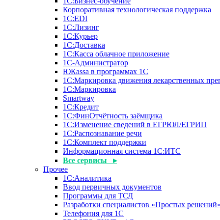
1С:Бизнес-обучение
Корпоративная технологическая поддержка
1С:ЕDI
1С:Лизинг
1С:Курьер
1С:Доставка
1С:Касса облачное приложение
1С-Администратор
ЮКаssа в программах 1С
1С:Маркировка движения лекарственных пре
1С:Маркировка
Smartway
1С:Кредит
1С:ФинОтчётность заёмщика
1С:Изменение сведений в ЕГРЮЛ/ЕГРИП
1С:Распознавание речи
1С:Комплект поддержки
Информационная система 1С:ИТС
Все сервисы ▸
Прочее
1С:Аналитика
Ввод первичных документов
Программы для ТСД
Разработки специалистов «Простых решений
Телефония для 1С