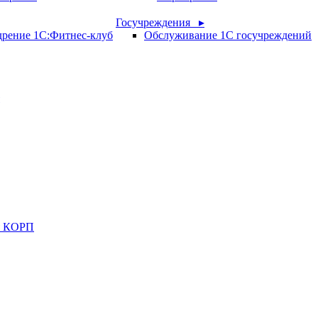
Госучреждения ▸
рение 1С:Фитнес-клуб
Обслуживание 1С госучреждений
ия КОРП