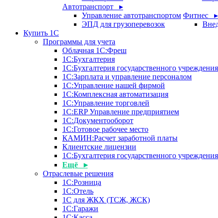
Автотранспорт ▸
Управление автотранспортом
Фитнес ▸
ЭПД для грузоперевозок
Внед
Купить 1С
Программы для учета
Облачная 1С:Фреш
1С:Бухгалтерия
1С:Бухгалтерия государственного учреждения
1С:Зарплата и управление персоналом
1С:Управление нашей фирмой
1С:Комплексная автоматизация
1С:Управление торговлей
1С:ERP Управление предприятием
1С:Документооборот
1C:Готовое рабочее место
КАМИН:Расчет заработной платы
Клиентские лицензии
1С:Бухгалтерия государственного учрежден
Ещё ▸
Отраслевые решения
1С:Розница
1С:Отель
1С для ЖКХ (ТСЖ, ЖСК)
1С:Гаражи
1С:Касса