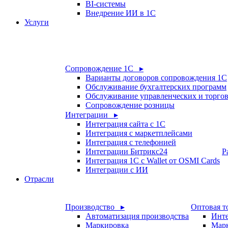
BI-системы
Внедрение ИИ в 1С
Услуги
Сопровождение 1С ▸
Варианты договоров сопровождения 1С
Обслуживание бухгалтерских программ
Обслуживание управленческих и торго
Сопровождение розницы
Интеграции ▸
Интеграция сайта с 1С
Интеграция с маркетплейсами
Интеграция с телефонией
Интеграции Битрикс24
Р
Интеграция 1С с Wallet от OSMI Cards
Интеграции с ИИ
Отрасли
Производство ▸
Оптовая т
Автоматизация производства
Инте
Маркировка
Мар