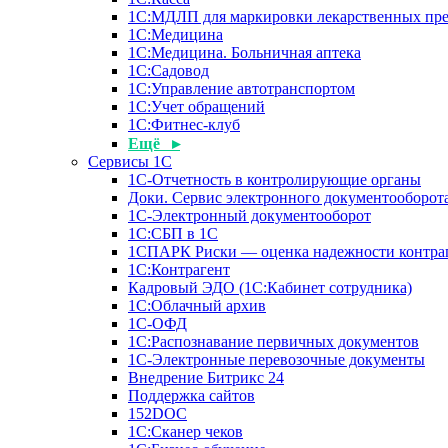
1С:МДЛП для маркировки лекарственных пре
1С:Медицина
1С:Медицина. Больничная аптека
1С:Садовод
1С:Управление автотранспортом
1С:Учет обращений
1С:Фитнес-клуб
Ещё ▸
Сервисы 1С
1С-Отчетность в контролирующие органы
Доки. Сервис электронного документооборота
1С-Электронный документооборот
1С:СБП в 1С
1СПАРК Риски — оценка надежности контра
1С:Контрагент
Кадровый ЭДО (1С:Кабинет сотрудника)
1С:Облачный архив
1С-ОФД
1С:Распознавание первичных документов
1С-Электронные перевозочные документы
Внедрение Битрикс 24
Поддержка сайтов
152DOC
1С:Сканер чеков