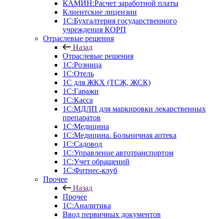
КАМИН:Расчет заработной платы
Клиентские лицензии
1С:Бухгалтерия государственного
учреждения КОРП
Отраслевые решения
Назад
Отраслевые решения
1С:Розница
1С:Отель
1С для ЖКХ (ТСЖ, ЖСК)
1С:Гаражи
1С:Касса
1С:МДЛП для маркировки лекарственных
препаратов
1С:Медицина
1С:Медицина. Больничная аптека
1С:Садовод
1С:Управление автотранспортом
1С:Учет обращений
1С:Фитнес-клуб
Прочее
Назад
Прочее
1С:Аналитика
Ввод первичных документов