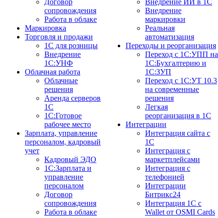
Договор
Внедрение ИИ в 1С
сопровождения
Внедрение
Работа в облаке
маркировки
Маркировка
Реальная
Торговля и продажи
автоматизация
1С для розницы
Переходы и реорганизация
Внедрение
Переход с 1С:УПП на
1С:УНФ
1С:Бухгалтерию и
Облачная работа
1С:ЗУП
Облачные
Переход с 1С:УТ 10.3
решения
на современные
Аренда серверов
решения
1С
Легкая
1C:Готовое
реорганизация в 1С
рабочее место
Интеграции
Зарплата, управление
Интеграция сайта с
персоналом, кадровый
1С
учет
Интеграция с
Кадровый ЭДО
маркетплейсами
1С:Зарплата и
Интеграция с
управление
телефонией
персоналом
Интеграции
Договор
Битрикс24
сопровождения
Интеграция 1С с
Работа в облаке
Wallet от OSMI Cards