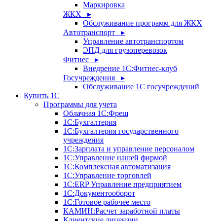
Маркировка
ЖКХ ▸
Обслуживание программ для ЖКХ
Автотранспорт ▸
Управление автотранспортом
ЭПД для грузоперевозок
Фитнес ▸
Внедрение 1С:Фитнес-клуб
Госучреждения ▸
Обслуживание 1С госучреждений
Купить 1С
Программы для учета
Облачная 1С:Фреш
1С:Бухгалтерия
1С:Бухгалтерия государственного
учреждения
1С:Зарплата и управление персоналом
1С:Управление нашей фирмой
1С:Комплексная автоматизация
1С:Управление торговлей
1С:ERP Управление предприятием
1С:Документооборот
1C:Готовое рабочее место
КАМИН:Расчет заработной платы
Клиентские лицензии