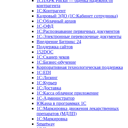
1СПАРК Риски — оценка надежности
контрагента
1С:Контрагент
Кадровый ЭДО (1С:Кабинет сотрудника)
1С:Облачный архив
1С-ОФД
1С:Распознавание первичных документов
1С-Электронные перевозочные документы
Внедрение Битрикс 24
Поддержка сайтов
152DOC
1С:Сканер чеков
1С:Бизнес-обучение
Корпоративная технологическая поддержка
1С:ЕDI
1С:Лизинг
1С:Курьер
1С:Доставка
1С:Касса облачное приложение
1С-Администратор
ЮКаssа в программах 1С
1С:Маркировка движения лекарственных
препаратов (МДЛП)
1С:Маркировка
Smartway