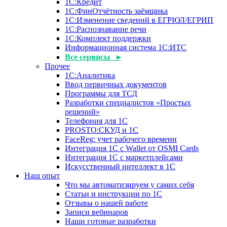
1С:Кредит
1С:ФинОтчётность заёмщика
1С:Изменение сведений в ЕГРЮЛ/ЕГРИП
1С:Распознавание речи
1С:Комплект поддержки
Информационная система 1С:ИТС
Все сервисы ▸
Прочее
1С:Аналитика
Ввод первичных документов
Программы для ТСД
Разработки специалистов «Простых
решений»
Телефония для 1С
PROSTO:СКУД и 1С
FaceReg: учет рабочего времени
Интеграция 1С с Wallet от OSMI Cards
Интеграция 1С с маркетплейсами
Искусственный интеллект в 1С
Наш опыт
Что мы автоматизируем у самих себя
Статьи и инструкции по 1С
Отзывы о нашей работе
Записи вебинаров
Наши готовые разработки