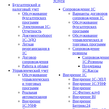
Услуги
Бухгалтерский и
налоговый учет
Сопровождение 1С
Обслуживание
Варианты договоров
бухгалтерских
сопровождения 1С
программ
Обслуживание
Электронная 1С-
бухгалтерских
Отчетность
программ
Документооборот
Обслуживание
1С-ЭДО
управленческих и
Легкая
торговых программ
реорганизация в
Сопровождение
1С
розницы
Договор
Сопровождени
сопровождения
1С:Розницы
Работа в облаке
Поддержка
Управленческий учет
1С:Кассы
Обслуживание
Внедрение 1С
управленческих
Внедрение 1С-ЭПД
и торговых
Внедрение 1С:УНФ
программ
Внедрение
Реальная
1С:Фитнес-клуб
автоматизация
Внедрение BI
Внедрение
Внедрение
1С:УНФ
Битрикс24