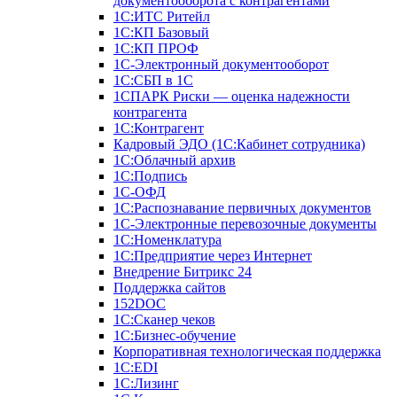
документооборота с контрагентами
1С:ИТС Ритейл
1С:КП Базовый
1С:КП ПРОФ
1С-Электронный документооборот
1С:СБП в 1С
1СПАРК Риски — оценка надежности
контрагента
1С:Контрагент
Кадровый ЭДО (1С:Кабинет сотрудника)
1С:Облачный архив
1С:Подпись
1С-ОФД
1С:Распознавание первичных документов
1С-Электронные перевозочные документы
1С:Номенклатура
1С:Предприятие через Интернет
Внедрение Битрикс 24
Поддержка сайтов
152DOC
1С:Сканер чеков
1С:Бизнес-обучение
Корпоративная технологическая поддержка
1С:ЕDI
1С:Лизинг