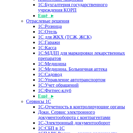
1С:Бухгалтерия государственного
учреждения КОРП
Ещё ▸
Отраслевые решения
1С:Розница
1С:Отель
1С для ЖКХ (ТСЖ, ЖСК)
1С:Гаражи
1С:Касса
1С:МДЛП для маркировки лекарственных
препаратов
1С:Медицина
1С:Медицина. Больничная аптека
1С:Садовод
1С:Управление автотранспортом
1С:Учет обращений
1С:Фитнес-клуб
Ещё ▸
Сервисы 1С
1С-Отчетность в контролирующие органы
Доки. Сервис электронного
документооборота с контрагентами
1С-Электронный документооборот
1С:СБП в 1С