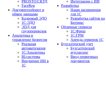
PROSTO:СКУД
Интеграции с ИИ
FaceReg
Разработка
Документооборот и
Наши расширения
обмен данными
для 1С
Кадровый ЭДО
Разработка сайтов на
1С-ЭДО
Битрикс
ЭПД для
Облачные сервисы
грузоперевозок
1С:Фреш
Аналитика и
1С:ГРМ
управление бизнесом
Аренда серверов 1С
Реальная
Бухгалтерский учет
автоматизация
Бухгалтерский
1С:Аналитика
аутсорсинг
BI-системы
Ввод первичных
Внедрение ИИ в
документов
1С