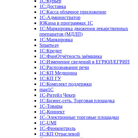
1С:Курьер
1С:Доставка
1С:Касса облачное приложение
1С-Администратор
ЮКаssа в программах 1С
1С:Маркировка движения лекарственных
препаратов (МДЛП)
1С:Маркировка
Smartway
1С:Кредит
1С:ФинОтчётность заёмщика
1С:Изменение сведений в ЕГРЮЛ/ЕГРИП
1С:Распознавание речи
1С:КП Медицина
1С:КП ГУ
1С:Комплект поддержки
mag1C
1С-Ритейл Чекер
1С:Бизнес-сеть. Торговая площадка
1С-Товары
1С-Коннект
1С-Электронные торговые площадки
1C-UMI
1С-Финконтроль
1С:КП Отраслевой