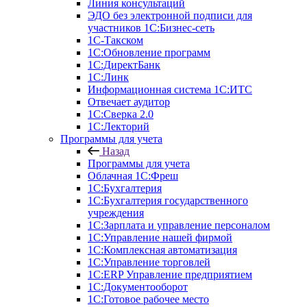
Линия консультаций
ЭДО без электронной подписи для
участников 1С:Бизнес-сеть
1С-Такском
1С:Обновление программ
1С:ДиректБанк
1С:Линк
Информационная система 1С:ИТС
Отвечает аудитор
1С:Сверка 2.0
1С:Лекторий
Программы для учета
Назад
Программы для учета
Облачная 1С:Фреш
1С:Бухгалтерия
1С:Бухгалтерия государственного
учреждения
1С:Зарплата и управление персоналом
1С:Управление нашей фирмой
1С:Комплексная автоматизация
1С:Управление торговлей
1С:ERP Управление предприятием
1С:Документооборот
1C:Готовое рабочее место