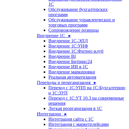
1С
Обслуживание бухгалтерских
программ
Обслуживание управленческих и
торговых программ
Сопровождение розницы
Внедрение 1С ▸
Внедрение 1С-ЭПД
Внедрение 1С:УНФ
Внедрение 1С:Фитнес-клуб
Внедрение BI
Внедрение Битрикс24
Внедрение ИИ в 1С
Внедрение маркировки
Реальная автоматизация
Переходы и реорганизация ▸
Переход с 1С:УПП на 1С:Бухгалтерию
и 1С:ЗУП
Переход с 1С:УТ 10.3 на современные
решения
Легкая реорганизация в 1С
Интеграции ▸
Интеграция сайта с 1С
Интеграция с маркетплейсами