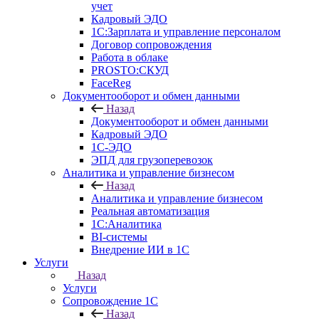
учет
Кадровый ЭДО
1С:Зарплата и управление персоналом
Договор сопровождения
Работа в облаке
PROSTO:СКУД
FaceReg
Документооборот и обмен данными
Назад
Документооборот и обмен данными
Кадровый ЭДО
1С-ЭДО
ЭПД для грузоперевозок
Аналитика и управление бизнесом
Назад
Аналитика и управление бизнесом
Реальная автоматизация
1С:Аналитика
BI-системы
Внедрение ИИ в 1С
Услуги
Назад
Услуги
Сопровождение 1С
Назад