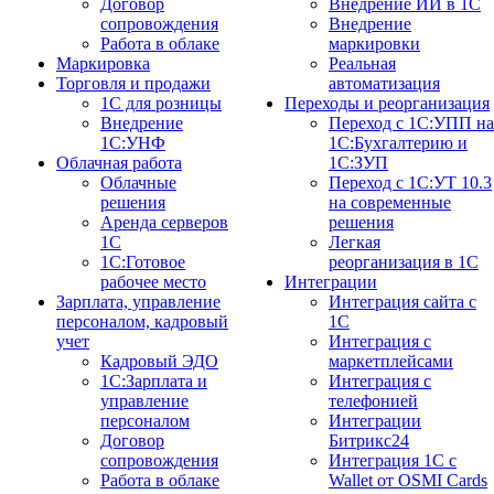
Договор
Внедрение ИИ в 1С
сопровождения
Внедрение
Работа в облаке
маркировки
Маркировка
Реальная
Торговля и продажи
автоматизация
1С для розницы
Переходы и реорганизация
Внедрение
Переход с 1С:УПП на
1С:УНФ
1С:Бухгалтерию и
Облачная работа
1С:ЗУП
Облачные
Переход с 1С:УТ 10.3
решения
на современные
Аренда серверов
решения
1С
Легкая
1C:Готовое
реорганизация в 1С
рабочее место
Интеграции
Зарплата, управление
Интеграция сайта с
персоналом, кадровый
1С
учет
Интеграция с
Кадровый ЭДО
маркетплейсами
1С:Зарплата и
Интеграция с
управление
телефонией
персоналом
Интеграции
Договор
Битрикс24
сопровождения
Интеграция 1С с
Работа в облаке
Wallet от OSMI Cards