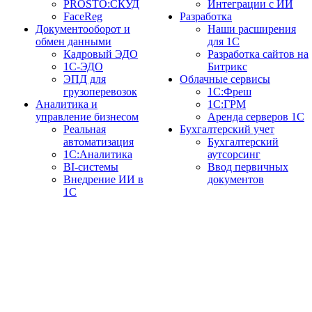
PROSTO:СКУД
Интеграции с ИИ
FaceReg
Разработка
Документооборот и
Наши расширения
обмен данными
для 1С
Кадровый ЭДО
Разработка сайтов на
1С-ЭДО
Битрикс
ЭПД для
Облачные сервисы
грузоперевозок
1С:Фреш
Аналитика и
1С:ГРМ
управление бизнесом
Аренда серверов 1С
Реальная
Бухгалтерский учет
автоматизация
Бухгалтерский
1С:Аналитика
аутсорсинг
BI-системы
Ввод первичных
Внедрение ИИ в
документов
1С