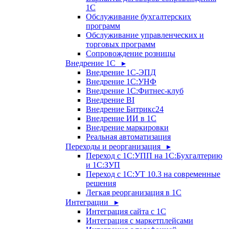
1С
Обслуживание бухгалтерских
программ
Обслуживание управленческих и
торговых программ
Сопровождение розницы
Внедрение 1С ▸
Внедрение 1С-ЭПД
Внедрение 1С:УНФ
Внедрение 1С:Фитнес-клуб
Внедрение BI
Внедрение Битрикс24
Внедрение ИИ в 1С
Внедрение маркировки
Реальная автоматизация
Переходы и реорганизация ▸
Переход с 1С:УПП на 1С:Бухгалтерию
и 1С:ЗУП
Переход с 1С:УТ 10.3 на современные
решения
Легкая реорганизация в 1С
Интеграции ▸
Интеграция сайта с 1С
Интеграция с маркетплейсами