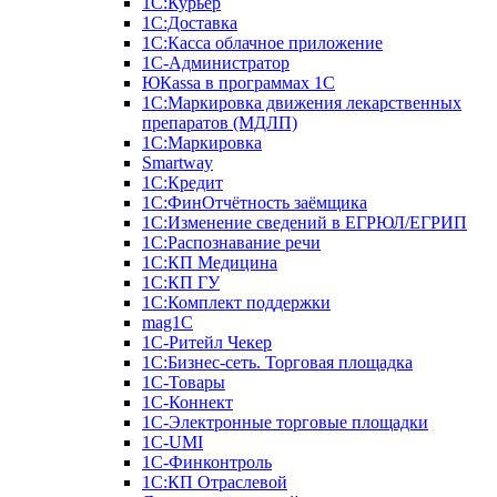
1С:Курьер
1С:Доставка
1С:Касса облачное приложение
1С-Администратор
ЮКаssа в программах 1С
1С:Маркировка движения лекарственных
препаратов (МДЛП)
1С:Маркировка
Smartway
1С:Кредит
1С:ФинОтчётность заёмщика
1С:Изменение сведений в ЕГРЮЛ/ЕГРИП
1С:Распознавание речи
1С:КП Медицина
1С:КП ГУ
1С:Комплект поддержки
mag1C
1С-Ритейл Чекер
1С:Бизнес-сеть. Торговая площадка
1С-Товары
1С-Коннект
1С-Электронные торговые площадки
1C-UMI
1С-Финконтроль
1С:КП Отраслевой