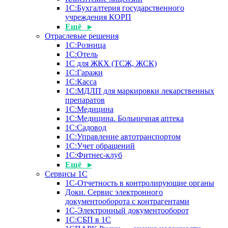
1С:Бухгалтерия государственного
учреждения КОРП
Ещё ▸
Отраслевые решения
1С:Розница
1С:Отель
1С для ЖКХ (ТСЖ, ЖСК)
1С:Гаражи
1С:Касса
1С:МДЛП для маркировки лекарственных
препаратов
1С:Медицина
1С:Медицина. Больничная аптека
1С:Садовод
1С:Управление автотранспортом
1С:Учет обращений
1С:Фитнес-клуб
Ещё ▸
Сервисы 1С
1С-Отчетность в контролирующие органы
Доки. Сервис электронного
документооборота с контрагентами
1С-Электронный документооборот
1С:СБП в 1С