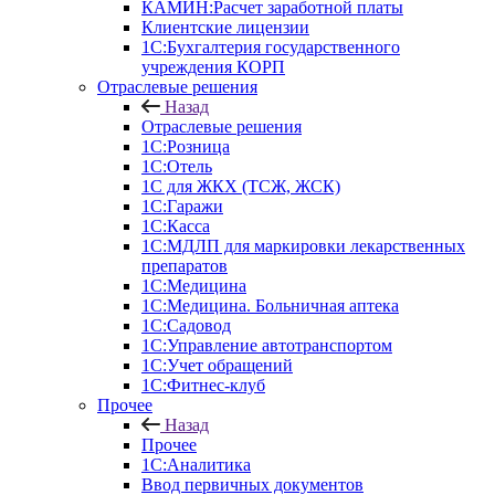
КАМИН:Расчет заработной платы
Клиентские лицензии
1С:Бухгалтерия государственного
учреждения КОРП
Отраслевые решения
Назад
Отраслевые решения
1С:Розница
1С:Отель
1С для ЖКХ (ТСЖ, ЖСК)
1С:Гаражи
1С:Касса
1С:МДЛП для маркировки лекарственных
препаратов
1С:Медицина
1С:Медицина. Больничная аптека
1С:Садовод
1С:Управление автотранспортом
1С:Учет обращений
1С:Фитнес-клуб
Прочее
Назад
Прочее
1С:Аналитика
Ввод первичных документов