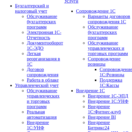
Услуги
Бухгалтерский и
налоговый учет
Сопровождение 1С
Обслуживание
Варианты договоров
бухгалтерских
сопровождения 1С
программ
Обслуживание
Электронная 1С-
бухгалтерских
Отчетность
программ
Документооборот
Обслуживание
1С-ЭДО
управленческих и
Легкая
торговых программ
реорганизация в
Сопровождение
1С
розницы
Договор
Сопровождени
сопровождения
1С:Розницы
Работа в облаке
Поддержка
Управленческий учет
1С:Кассы
Обслуживание
Внедрение 1С
управленческих
Внедрение 1С-ЭПД
и торговых
Внедрение 1С:УНФ
программ
Внедрение
Реальная
1С:Фитнес-клуб
автоматизация
Внедрение BI
Внедрение
Внедрение
1С:УНФ
Битрикс24