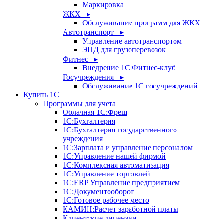
Маркировка
ЖКХ ▸
Обслуживание программ для ЖКХ
Автотранспорт ▸
Управление автотранспортом
ЭПД для грузоперевозок
Фитнес ▸
Внедрение 1С:Фитнес-клуб
Госучреждения ▸
Обслуживание 1С госучреждений
Купить 1С
Программы для учета
Облачная 1С:Фреш
1С:Бухгалтерия
1С:Бухгалтерия государственного
учреждения
1С:Зарплата и управление персоналом
1С:Управление нашей фирмой
1С:Комплексная автоматизация
1С:Управление торговлей
1С:ERP Управление предприятием
1С:Документооборот
1C:Готовое рабочее место
КАМИН:Расчет заработной платы
Клиентские лицензии