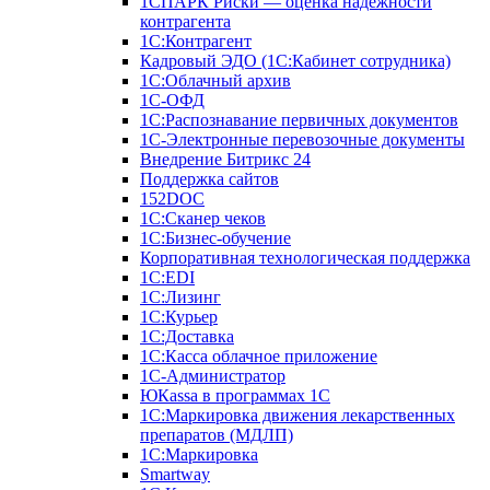
1СПАРК Риски — оценка надежности
контрагента
1С:Контрагент
Кадровый ЭДО (1С:Кабинет сотрудника)
1С:Облачный архив
1С-ОФД
1С:Распознавание первичных документов
1С-Электронные перевозочные документы
Внедрение Битрикс 24
Поддержка сайтов
152DOC
1С:Сканер чеков
1С:Бизнес-обучение
Корпоративная технологическая поддержка
1С:ЕDI
1С:Лизинг
1С:Курьер
1С:Доставка
1С:Касса облачное приложение
1С-Администратор
ЮКаssа в программах 1С
1С:Маркировка движения лекарственных
препаратов (МДЛП)
1С:Маркировка
Smartway