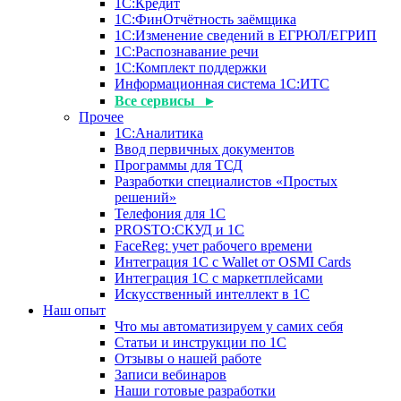
1С:Кредит
1С:ФинОтчётность заёмщика
1С:Изменение сведений в ЕГРЮЛ/ЕГРИП
1С:Распознавание речи
1С:Комплект поддержки
Информационная система 1С:ИТС
Все сервисы ▸
Прочее
1С:Аналитика
Ввод первичных документов
Программы для ТСД
Разработки специалистов «Простых
решений»
Телефония для 1С
PROSTO:СКУД и 1С
FaceReg: учет рабочего времени
Интеграция 1С с Wallet от OSMI Cards
Интеграция 1С с маркетплейсами
Искусственный интеллект в 1С
Наш опыт
Что мы автоматизируем у самих себя
Статьи и инструкции по 1С
Отзывы о нашей работе
Записи вебинаров
Наши готовые разработки