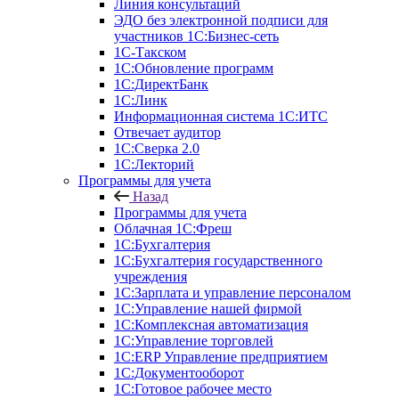
Линия консультаций
ЭДО без электронной подписи для
участников 1С:Бизнес-сеть
1С-Такском
1С:Обновление программ
1С:ДиректБанк
1С:Линк
Информационная система 1С:ИТС
Отвечает аудитор
1С:Сверка 2.0
1С:Лекторий
Программы для учета
Назад
Программы для учета
Облачная 1С:Фреш
1С:Бухгалтерия
1С:Бухгалтерия государственного
учреждения
1С:Зарплата и управление персоналом
1С:Управление нашей фирмой
1С:Комплексная автоматизация
1С:Управление торговлей
1С:ERP Управление предприятием
1С:Документооборот
1C:Готовое рабочее место