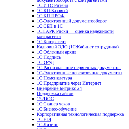
документооборота с контрагентами
1С:ИТС Ритейл
1С:КП Базовый
1С:КП ПРОФ
1С-Электронный документооборот
1С:СБП в 1С
1СПАРК Риски — оценка надежности
контрагента
1С:Контрагент
Кадровый ЭДО (1С:Кабинет сотрудника)
1С:Облачный архив
1С:Подпись
1С-ОФД
1С:Распознавание первичных документов
1С-Электронные перевозочные документы
1С:Номенклатура
1С:Предприятие через Интернет
Внедрение Битрикс 24
Поддержка сайтов
152DOC
1С:Сканер чеков
1С:Бизнес-обучение
Корпоративная технологическая поддержка
1С:ЕDI
1С:Лизинг