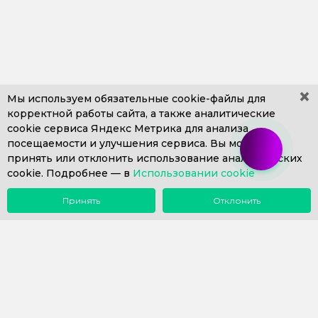
×
Мы используем обязательные
cookie-файлы
для
корректной работы сайта, а также аналитические
cookie сервиса Яндекс Метрика для анализа
+7 (499) 653-71-10
+7 (4812) 302-606
посещаемости и улучшения сервиса. Вы можете
+7 (812) 409-43-26
Пн. – Пт. с 9:00 до 18:00
принять или отклонить использование аналитических
cookie. Подробнее —
info@1eska.ru
в
Использовании cookie
Принять
Отклонить
Меню
Поиск
Почта
Звонок
Компания
Сопровождение 1С
Внедрение 1С
Купить 1С
Наш опыт