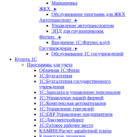
Маркировка
ЖКХ ▸
Обслуживание программ для ЖКХ
Автотранспорт ▸
Управление автотранспортом
ЭПД для грузоперевозок
Фитнес ▸
Внедрение 1С:Фитнес-клуб
Госучреждения ▸
Обслуживание 1С госучреждений
Купить 1С
Программы для учета
Облачная 1С:Фреш
1С:Бухгалтерия
1С:Бухгалтерия государственного
учреждения
1С:Зарплата и управление персоналом
1С:Управление нашей фирмой
1С:Комплексная автоматизация
1С:Управление торговлей
1С:ERP Управление предприятием
1С:Документооборот
1C:Готовое рабочее место
КАМИН:Расчет заработной платы
Клиентские лицензии