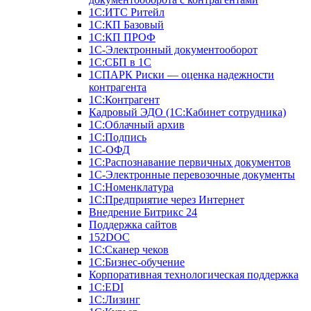
1С:ИТС Ритейл
1С:КП Базовый
1С:КП ПРОФ
1С-Электронный документооборот
1С:СБП в 1С
1СПАРК Риски — оценка надежности
контрагента
1С:Контрагент
Кадровый ЭДО (1С:Кабинет сотрудника)
1С:Облачный архив
1С:Подпись
1С-ОФД
1С:Распознавание первичных документов
1С-Электронные перевозочные документы
1С:Номенклатура
1С:Предприятие через Интернет
Внедрение Битрикс 24
Поддержка сайтов
152DOC
1С:Сканер чеков
1С:Бизнес-обучение
Корпоративная технологическая поддержка
1С:ЕDI
1С:Лизинг