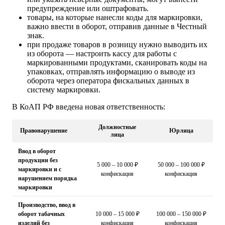
предупреждение или оштрафовать.
товары, на которые нанесли коды для маркировки,
важно ввести в оборот, отправив данные в Честный
знак.
при продаже товаров в розницу нужно выводить их
из оборота — настроить кассу для работы с
маркированными продуктами, сканировать коды на
упаковках, отправлять информацию о выводе из
оборота через оператора фискальных данных в
систему маркировки.
В КоАП РФ введена новая ответственность:
Должностные
Правонарушение
Юрлица
лица
Ввод в оборот
продукции без
5 000 – 10 000 ₽
50 000 – 100 000 ₽
маркировки и с
конфискация
конфискация
нарушением порядка
маркировки
Производство, ввод в
оборот табачных
10 000 – 15 000 ₽
100 000 – 150 000 ₽
изделий без
конфискация
конфискация