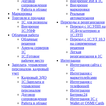
Договор
Внедрение ИИ в 1С
сопровождения
Внедрение
Работа в облаке
маркировки
Маркировка
Реальная
Торговля и продажи
автоматизация
1С для розницы
Переходы и реорганизация
Внедрение
Переход с 1С:УПП на
1С:УНФ
1С:Бухгалтерию и
Облачная работа
1С:ЗУП
Облачные
Переход с 1С:УТ 10.3
решения
на современные
Аренда серверов
решения
1С
Легкая
1C:Готовое
реорганизация в 1С
рабочее место
Интеграции
Зарплата, управление
Интеграция сайта с
персоналом, кадровый
1С
учет
Интеграция с
Кадровый ЭДО
маркетплейсами
1С:Зарплата и
Интеграция с
управление
телефонией
персоналом
Интеграции
Договор
Битрикс24
сопровождения
Интеграция 1С с
Работа в облаке
Wallet от OSMI Cards