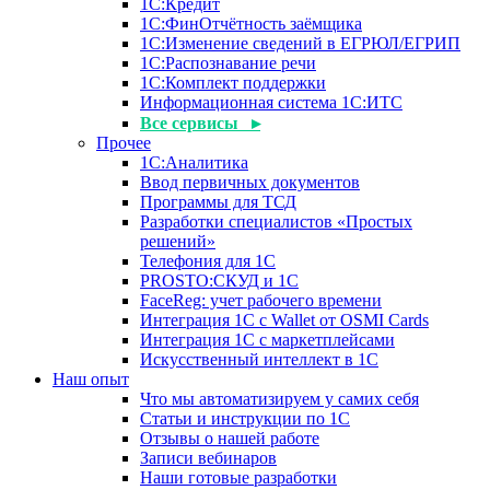
1С:Кредит
1С:ФинОтчётность заёмщика
1С:Изменение сведений в ЕГРЮЛ/ЕГРИП
1С:Распознавание речи
1С:Комплект поддержки
Информационная система 1С:ИТС
Все сервисы ▸
Прочее
1С:Аналитика
Ввод первичных документов
Программы для ТСД
Разработки специалистов «Простых
решений»
Телефония для 1С
PROSTO:СКУД и 1С
FaceReg: учет рабочего времени
Интеграция 1С с Wallet от OSMI Cards
Интеграция 1С с маркетплейсами
Искусственный интеллект в 1С
Наш опыт
Что мы автоматизируем у самих себя
Статьи и инструкции по 1С
Отзывы о нашей работе
Записи вебинаров
Наши готовые разработки