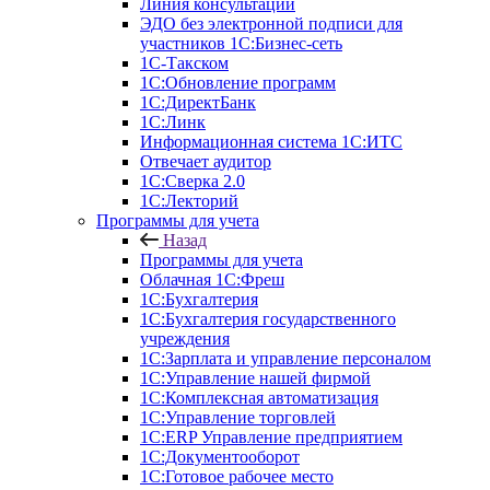
Линия консультаций
ЭДО без электронной подписи для
участников 1С:Бизнес-сеть
1С-Такском
1С:Обновление программ
1С:ДиректБанк
1С:Линк
Информационная система 1С:ИТС
Отвечает аудитор
1С:Сверка 2.0
1С:Лекторий
Программы для учета
Назад
Программы для учета
Облачная 1С:Фреш
1С:Бухгалтерия
1С:Бухгалтерия государственного
учреждения
1С:Зарплата и управление персоналом
1С:Управление нашей фирмой
1С:Комплексная автоматизация
1С:Управление торговлей
1С:ERP Управление предприятием
1С:Документооборот
1C:Готовое рабочее место