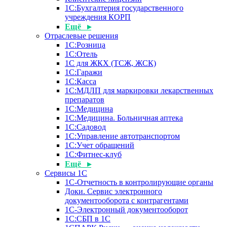
1С:Бухгалтерия государственного
учреждения КОРП
Ещё ▸
Отраслевые решения
1С:Розница
1С:Отель
1С для ЖКХ (ТСЖ, ЖСК)
1С:Гаражи
1С:Касса
1С:МДЛП для маркировки лекарственных
препаратов
1С:Медицина
1С:Медицина. Больничная аптека
1С:Садовод
1С:Управление автотранспортом
1С:Учет обращений
1С:Фитнес-клуб
Ещё ▸
Сервисы 1С
1С-Отчетность в контролирующие органы
Доки. Сервис электронного
документооборота с контрагентами
1С-Электронный документооборот
1С:СБП в 1С