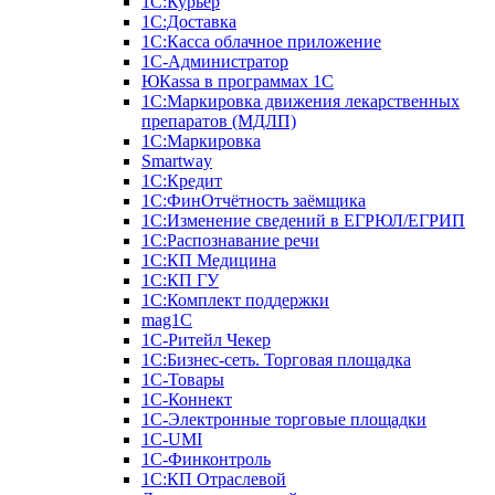
1С:Курьер
1С:Доставка
1С:Касса облачное приложение
1С-Администратор
ЮКаssа в программах 1С
1С:Маркировка движения лекарственных
препаратов (МДЛП)
1С:Маркировка
Smartway
1С:Кредит
1С:ФинОтчётность заёмщика
1С:Изменение сведений в ЕГРЮЛ/ЕГРИП
1С:Распознавание речи
1С:КП Медицина
1С:КП ГУ
1С:Комплект поддержки
mag1C
1С-Ритейл Чекер
1С:Бизнес-сеть. Торговая площадка
1С-Товары
1С-Коннект
1С-Электронные торговые площадки
1C-UMI
1С-Финконтроль
1С:КП Отраслевой