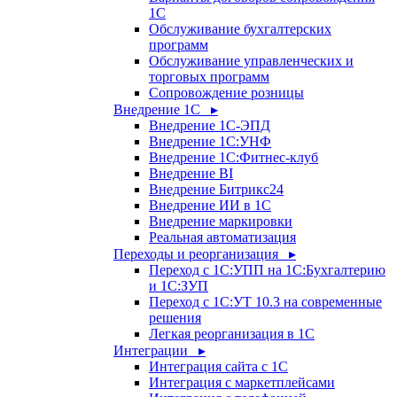
1С
Обслуживание бухгалтерских
программ
Обслуживание управленческих и
торговых программ
Сопровождение розницы
Внедрение 1С ▸
Внедрение 1С-ЭПД
Внедрение 1С:УНФ
Внедрение 1С:Фитнес-клуб
Внедрение BI
Внедрение Битрикс24
Внедрение ИИ в 1С
Внедрение маркировки
Реальная автоматизация
Переходы и реорганизация ▸
Переход с 1С:УПП на 1С:Бухгалтерию
и 1С:ЗУП
Переход с 1С:УТ 10.3 на современные
решения
Легкая реорганизация в 1С
Интеграции ▸
Интеграция сайта с 1С
Интеграция с маркетплейсами