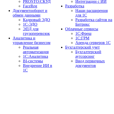
PROSTO:СКУД
Интеграции с ИИ
FaceReg
Разработка
Документооборот и
Наши расширения
обмен данными
для 1С
Кадровый ЭДО
Разработка сайтов на
1С-ЭДО
Битрикс
ЭПД для
Облачные сервисы
грузоперевозок
1С:Фреш
Аналитика и
1С:ГРМ
управление бизнесом
Аренда серверов 1С
Реальная
Бухгалтерский учет
автоматизация
Бухгалтерский
1С:Аналитика
аутсорсинг
BI-системы
Ввод первичных
Внедрение ИИ в
документов
1С