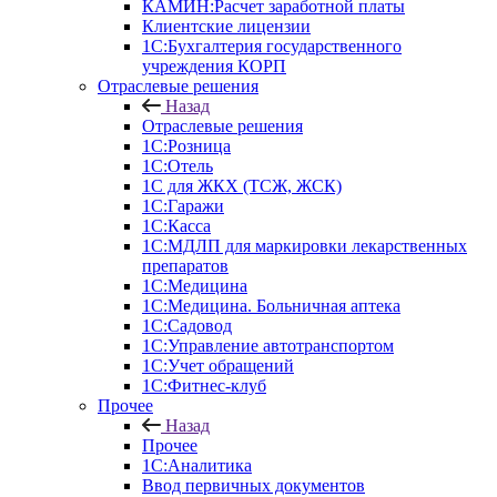
КАМИН:Расчет заработной платы
Клиентские лицензии
1С:Бухгалтерия государственного
учреждения КОРП
Отраслевые решения
Назад
Отраслевые решения
1С:Розница
1С:Отель
1С для ЖКХ (ТСЖ, ЖСК)
1С:Гаражи
1С:Касса
1С:МДЛП для маркировки лекарственных
препаратов
1С:Медицина
1С:Медицина. Больничная аптека
1С:Садовод
1С:Управление автотранспортом
1С:Учет обращений
1С:Фитнес-клуб
Прочее
Назад
Прочее
1С:Аналитика
Ввод первичных документов