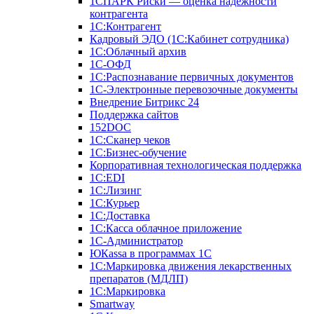
1СПАРК Риски — оценка надежности
контрагента
1С:Контрагент
Кадровый ЭДО (1С:Кабинет сотрудника)
1С:Облачный архив
1С-ОФД
1С:Распознавание первичных документов
1С-Электронные перевозочные документы
Внедрение Битрикс 24
Поддержка сайтов
152DOC
1С:Сканер чеков
1С:Бизнес-обучение
Корпоративная технологическая поддержка
1С:ЕDI
1С:Лизинг
1С:Курьер
1С:Доставка
1С:Касса облачное приложение
1С-Администратор
ЮКаssа в программах 1С
1С:Маркировка движения лекарственных
препаратов (МДЛП)
1С:Маркировка
Smartway