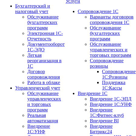
Услуги
Бухгалтерский и
налоговый учет
Сопровождение 1С
Обслуживание
Варианты договоров
бухгалтерских
сопровождения 1С
программ
Обслуживание
Электронная 1С-
бухгалтерских
Отчетность
программ
Документооборот
Обслуживание
1С-ЭДО
управленческих и
Легкая
торговых программ
реорганизация в
Сопровождение
1С
розницы
Договор
Сопровождение
сопровождения
1С:Розницы
Работа в облаке
Поддержка
Управленческий учет
1С:Кассы
Обслуживание
Внедрение 1С
управленческих
Внедрение 1С-ЭПД
и торговых
Внедрение 1С:УНФ
программ
Внедрение
Реальная
1С:Фитнес-клуб
автоматизация
Внедрение BI
Внедрение
Внедрение
1С:УНФ
Битрикс24