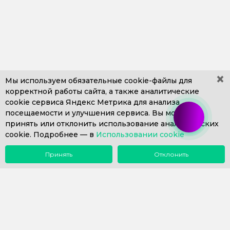
×
Мы используем обязательные
cookie-файлы
для
корректной работы сайта, а также аналитические
cookie сервиса Яндекс Метрика для анализа
+7 (499) 653-71-10
+7 (4812) 302-606
посещаемости и улучшения сервиса. Вы можете
+7 (812) 409-43-26
Пн. – Пт. с 9:00 до 18:00
принять или отклонить использование аналитических
cookie. Подробнее —
info@1eska.ru
в
Использовании cookie
Принять
Отклонить
Меню
Поиск
Почта
Звонок
Компания
Сопровождение 1С
Внедрение 1С
Купить 1С
Наш опыт