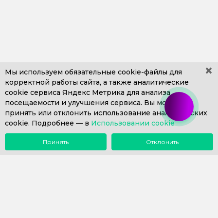
×
Мы используем обязательные
cookie-файлы
для
корректной работы сайта, а также аналитические
cookie сервиса Яндекс Метрика для анализа
+7 (499) 653-71-10
+7 (4812) 302-606
посещаемости и улучшения сервиса. Вы можете
+7 (812) 409-43-26
Пн. – Пт. с 9:00 до 18:00
принять или отклонить использование аналитических
cookie. Подробнее —
info@1eska.ru
в
Использовании cookie
Принять
Отклонить
Меню
Поиск
Почта
Звонок
Компания
Сопровождение 1С
Внедрение 1С
Купить 1С
Наш опыт