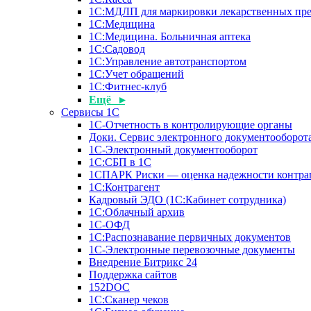
1С:МДЛП для маркировки лекарственных пре
1С:Медицина
1С:Медицина. Больничная аптека
1С:Садовод
1С:Управление автотранспортом
1С:Учет обращений
1С:Фитнес-клуб
Ещё ▸
Сервисы 1С
1С-Отчетность в контролирующие органы
Доки. Сервис электронного документооборота
1С-Электронный документооборот
1С:СБП в 1С
1СПАРК Риски — оценка надежности контра
1С:Контрагент
Кадровый ЭДО (1С:Кабинет сотрудника)
1С:Облачный архив
1С-ОФД
1С:Распознавание первичных документов
1С-Электронные перевозочные документы
Внедрение Битрикс 24
Поддержка сайтов
152DOC
1С:Сканер чеков