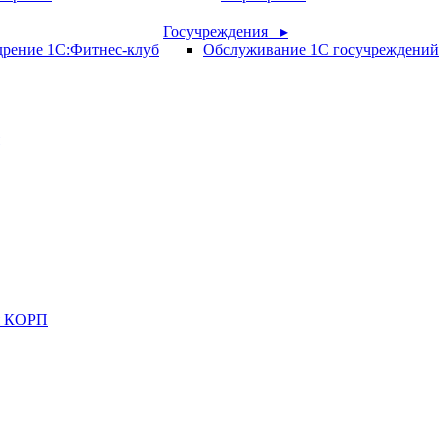
Госучреждения ▸
рение 1С:Фитнес-клуб
Обслуживание 1С госучреждений
ия КОРП