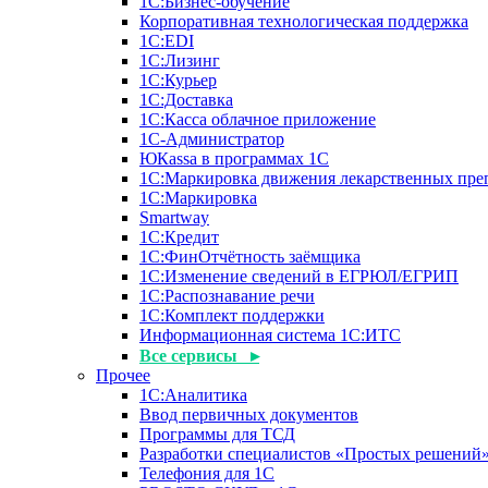
1С:Бизнес-обучение
Корпоративная технологическая поддержка
1С:ЕDI
1С:Лизинг
1С:Курьер
1С:Доставка
1С:Касса облачное приложение
1С-Администратор
ЮКаssа в программах 1С
1С:Маркировка движения лекарственных пре
1С:Маркировка
Smartway
1С:Кредит
1С:ФинОтчётность заёмщика
1С:Изменение сведений в ЕГРЮЛ/ЕГРИП
1С:Распознавание речи
1С:Комплект поддержки
Информационная система 1С:ИТС
Все сервисы ▸
Прочее
1С:Аналитика
Ввод первичных документов
Программы для ТСД
Разработки специалистов «Простых решений
Телефония для 1С