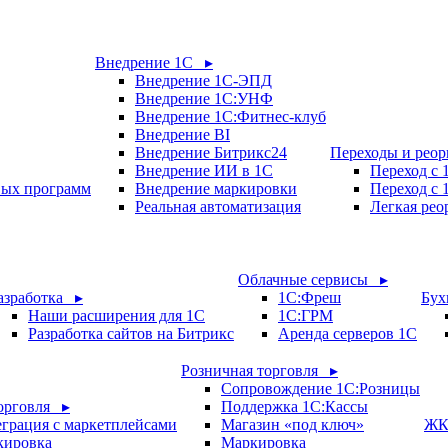
Внедрение 1С ▸
Внедрение 1С-ЭПД
Внедрение 1С:УНФ
Внедрение 1С:Фитнес-клуб
Внедрение BI
Внедрение Битрикс24
Переходы и рео
Внедрение ИИ в 1С
Переход с
вых программ
Внедрение маркировки
Переход с 
Реальная автоматизация
Легкая рео
Облачные сервисы ▸
азработка ▸
1С:Фреш
Бух
Наши расширения для 1С
1С:ГРМ
Разработка сайтов на Битрикс
Аренда серверов 1С
Розничная торговля ▸
Сопровождение 1С:Розницы
орговля ▸
Поддержка 1С:Кассы
грация с маркетплейсами
Магазин «под ключ»
ЖК
кировка
Маркировка