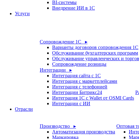
BI-системы
Внедрение ИИ в 1С
Услуги
Сопровождение 1С ▸
Варианты договоров сопровождения 1С
Обслуживание бухгалтерских программ
Обслуживание управленческих и торго
Сопровождение розницы
Интеграции ▸
Интеграция сайта с 1С
Интеграция с маркетплейсами
Интеграция с телефонией
Интеграции Битрикс24
Р
Интеграция 1С с Wallet от OSMI Cards
Интеграции с ИИ
Отрасли
Производство ▸
Оптовая т
Автоматизация производства
Инте
Маркировка
Мар