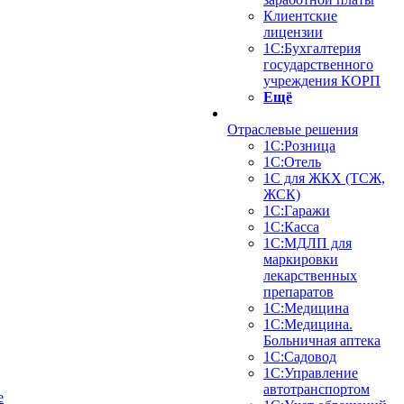
Клиентские
лицензии
1С:Бухгалтерия
государственного
учреждения КОРП
Ещё
Отраслевые решения
1С:Розница
1С:Отель
1С для ЖКХ (ТСЖ,
ЖСК)
1С:Гаражи
1С:Касса
1С:МДЛП для
маркировки
лекарственных
препаратов
1С:Медицина
1С:Медицина.
Больничная аптека
1С:Садовод
1С:Управление
автотранспортом
е