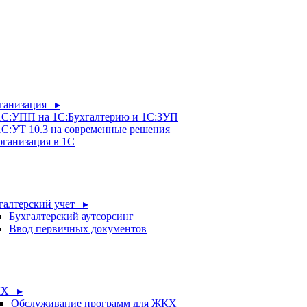
рганизация ▸
 1С:УПП на 1С:Бухгалтерию и 1С:ЗУП
1С:УТ 10.3 на современные решения
рганизация в 1С
галтерский учет ▸
Бухгалтерский аутсорсинг
Ввод первичных документов
Х ▸
Обслуживание программ для ЖКХ