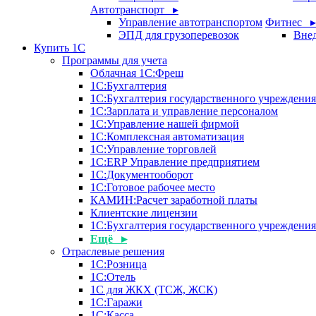
Автотранспорт ▸
Управление автотранспортом
Фитнес ▸
ЭПД для грузоперевозок
Внед
Купить 1С
Программы для учета
Облачная 1С:Фреш
1С:Бухгалтерия
1С:Бухгалтерия государственного учреждения
1С:Зарплата и управление персоналом
1С:Управление нашей фирмой
1С:Комплексная автоматизация
1С:Управление торговлей
1С:ERP Управление предприятием
1С:Документооборот
1C:Готовое рабочее место
КАМИН:Расчет заработной платы
Клиентские лицензии
1С:Бухгалтерия государственного учрежден
Ещё ▸
Отраслевые решения
1С:Розница
1С:Отель
1С для ЖКХ (ТСЖ, ЖСК)
1С:Гаражи
1С:Касса