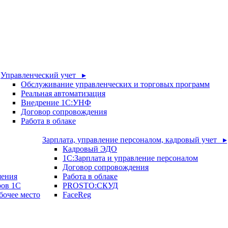
Управленческий учет ▸
Обслуживание управленческих и торговых программ
Реальная автоматизация
Внедрение 1С:УНФ
Договор сопровождения
Работа в облаке
Зарплата, управление персоналом, кадровый учет ▸
Кадровый ЭДО
1С:Зарплата и управление персоналом
Договор сопровождения
шения
Работа в облаке
ров 1С
PROSTO:СКУД
бочее место
FaceReg