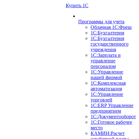
Купить 1С
Программы для учета
Облачная 1С:Фреш
1С:Бухгалтерия
1С:Бухгалтерия
государственного
учреждения
1С:Зарплата и
управление
персоналом
1С:Управление
нашей фирмой
1С:Комплексная
автоматизация
1С:Управление
торговлей
1С:ERP Управление
предприятием
1С:Документооборот
1C:Готовое рабочее
место
КАМИН:Расчет
заработной платы