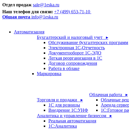
Отдел продаж
sale@1eska.ru
Наш телефон для связи:
+7 (499) 653-71-10
Общая почта
info@1eska.ru
Автоматизация
Бухгалтерский и налоговый учет ▸
Обслуживание бухгалтерских программ
Электронная 1С-Отчетность
Документооборот 1С-ЭДО
Легкая реорганизация в 1С
Договор сопровождения
Работа в облаке
Маркировка
Облачная работа ▸
Торговля и продажи ▸
Облачные ре
1С для розницы
Аренда серве
Внедрение 1С:УНФ
1C:Готовое ра
Аналитика и управление бизнесом ▸
Реальная автоматизация
1С:Аналитика