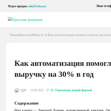
Наш телеф
Отдел продаж
sale@1eska.ru
Главная
Наш опыт
Кейсы по 1С
Как автоматизация помогла клиенту увеличит
Как автоматизация помогл
выручку на 30% в год
//
1С:Управление нашей фирмой
13.05.2022
1227
Содержание
Наш клиент — Дмитрий Дурнев, потомственный электрик. Он в