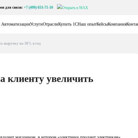
он для связи:
+7 (499) 653-71-10
Автоматизация
Услуги
Отрасли
Купить 1С
Наш опыт
Кейсы
Компания
Конта
ь выручку на 30% в год
а клиенту увеличить
ладеет магазином, в котором «электрики продают электрикам»,