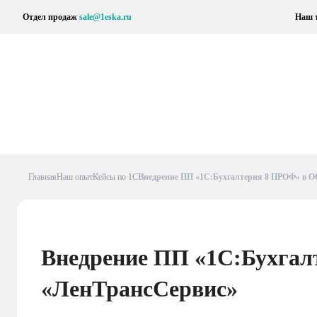
Отдел продаж
sale@1eska.ru
Наш т
Главная
Наш опыт
Кейсы по 1С
Внедрение ПП «1С:Бухгалтерия 8 ПРОФ» в 
Внедрение ПП «1С:Бухга
«ЛенТрансСервис»