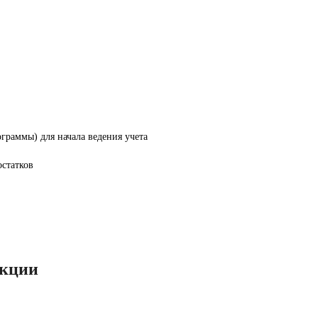
граммы) для начала ведения учета
остатков
нкции