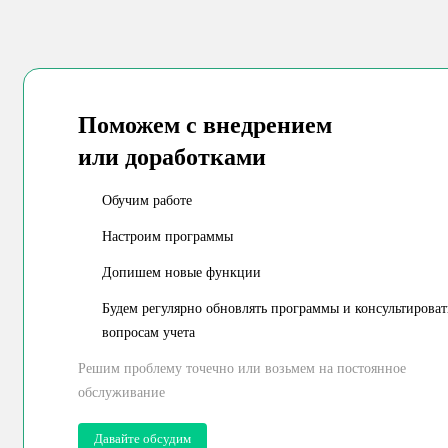
Поможем с внедрением
или доработками
Обучим работе
Настроим программы
Допишем новые функции
Будем регулярно обновлять программы и консультироват
вопросам учета
Решим проблему точечно или возьмем
на постоянное
обслуживание
Давайте обсудим