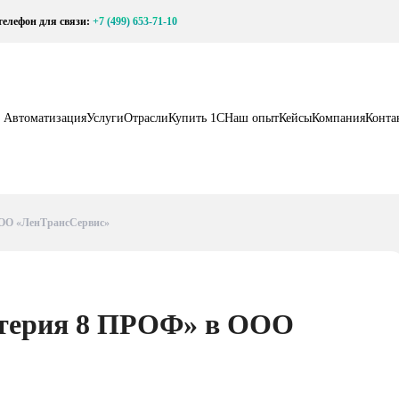
елефон для связи:
+7 (499) 653-71-10
Автоматизация
Услуги
Отрасли
Купить 1С
Наш опыт
Кейсы
Компания
Конта
ООО «ЛенТрансСервис»
лтерия 8 ПРОФ» в ООО