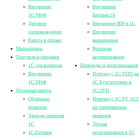
Внедрение
Внедрение
1С:УНФ
Битрикс24
Договор
Внедрение ИИ в 1С
сопровождения
Внедрение
Работа в облаке
маркировки
Маркировка
Реальная
Торговля и продажи
автоматизация
1С для розницы
Переходы и реорганизация
Внедрение
Переход с 1С:УПП на
1С:УНФ
1С:Бухгалтерию и
Облачная работа
1С:ЗУП
Облачные
Переход с 1С:УТ 10.3
решения
на современные
Аренда серверов
решения
1С
Легкая
1C:Готовое
реорганизация в 1С