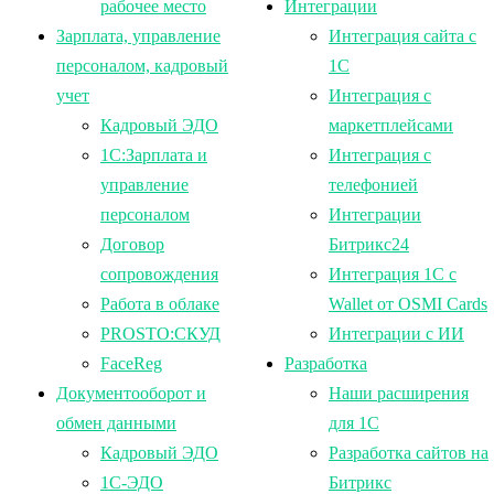
рабочее место
Интеграции
Зарплата, управление
Интеграция сайта с
персоналом, кадровый
1С
учет
Интеграция с
Кадровый ЭДО
маркетплейсами
1С:Зарплата и
Интеграция с
управление
телефонией
персоналом
Интеграции
Договор
Битрикс24
сопровождения
Интеграция 1С с
Работа в облаке
Wallet от OSMI Cards
PROSTO:СКУД
Интеграции с ИИ
FaceReg
Разработка
Документооборот и
Наши расширения
обмен данными
для 1С
Кадровый ЭДО
Разработка сайтов на
1С-ЭДО
Битрикс