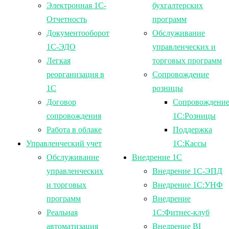
Электронная 1С-
бухгалтерских
Отчетность
программ
Документооборот
Обслуживание
1С-ЭДО
управленческих и
Легкая
торговых программ
реорганизация в
Сопровождение
1С
розницы
Договор
Сопровождени
сопровождения
1С:Розницы
Работа в облаке
Поддержка
Управленческий учет
1С:Кассы
Обслуживание
Внедрение 1С
управленческих
Внедрение 1С-ЭПД
и торговых
Внедрение 1С:УНФ
программ
Внедрение
Реальная
1С:Фитнес-клуб
автоматизация
Внедрение BI