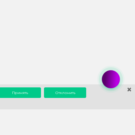
×
Принять
Отклонить
0 до 18:00
info@1eska.ru