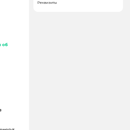
Реквизиты
и об
в
омогут