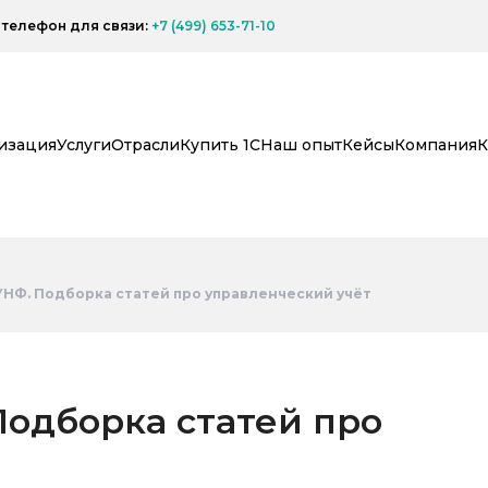
телефон для связи:
+7 (499) 653-71-10
изация
Услуги
Отрасли
Купить 1С
Наш опыт
Кейсы
Компания
К
УНФ. Подборка статей про управленческий учёт
Подборка статей про