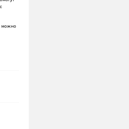
с
о можно