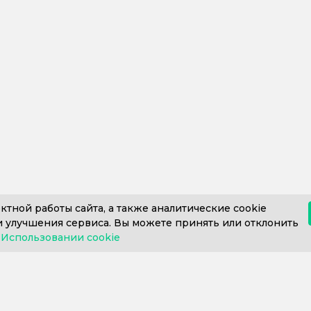
ктной работы сайта, а также аналитические cookie
 улучшения сервиса. Вы можете принять или отклонить
в
Использовании cookie
812) 302-606
+7 (812) 409-43-26
Пн. – Пт. с 9:0