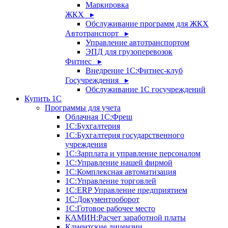
Маркировка
ЖКХ ▸
Обслуживание программ для ЖКХ
Автотранспорт ▸
Управление автотранспортом
ЭПД для грузоперевозок
Фитнес ▸
Внедрение 1С:Фитнес-клуб
Госучреждения ▸
Обслуживание 1С госучреждений
Купить 1С
Программы для учета
Облачная 1С:Фреш
1С:Бухгалтерия
1С:Бухгалтерия государственного
учреждения
1С:Зарплата и управление персоналом
1С:Управление нашей фирмой
1С:Комплексная автоматизация
1С:Управление торговлей
1С:ERP Управление предприятием
1С:Документооборот
1C:Готовое рабочее место
КАМИН:Расчет заработной платы
Клиентские лицензии