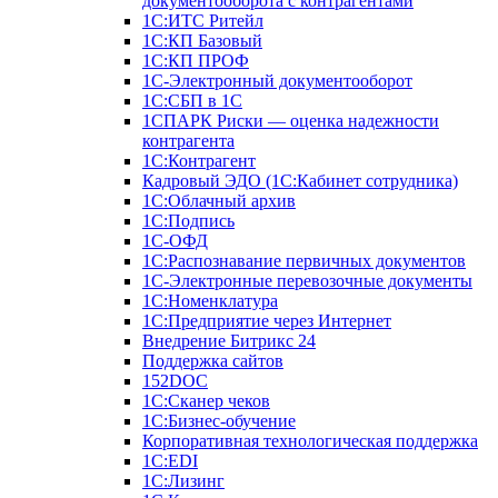
документооборота с контрагентами
1С:ИТС Ритейл
1С:КП Базовый
1С:КП ПРОФ
1С-Электронный документооборот
1С:СБП в 1С
1СПАРК Риски — оценка надежности
контрагента
1С:Контрагент
Кадровый ЭДО (1С:Кабинет сотрудника)
1С:Облачный архив
1С:Подпись
1С-ОФД
1С:Распознавание первичных документов
1С-Электронные перевозочные документы
1С:Номенклатура
1С:Предприятие через Интернет
Внедрение Битрикс 24
Поддержка сайтов
152DOC
1С:Сканер чеков
1С:Бизнес-обучение
Корпоративная технологическая поддержка
1С:ЕDI
1С:Лизинг