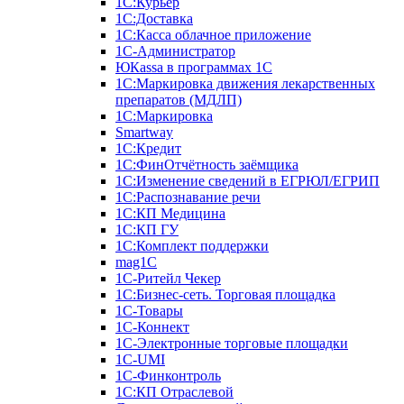
1С:Курьер
1С:Доставка
1С:Касса облачное приложение
1С-Администратор
ЮКаssа в программах 1С
1С:Маркировка движения лекарственных
препаратов (МДЛП)
1С:Маркировка
Smartway
1С:Кредит
1С:ФинОтчётность заёмщика
1С:Изменение сведений в ЕГРЮЛ/ЕГРИП
1С:Распознавание речи
1С:КП Медицина
1С:КП ГУ
1С:Комплект поддержки
mag1C
1С-Ритейл Чекер
1С:Бизнес-сеть. Торговая площадка
1С-Товары
1С-Коннект
1С-Электронные торговые площадки
1C-UMI
1С-Финконтроль
1С:КП Отраслевой