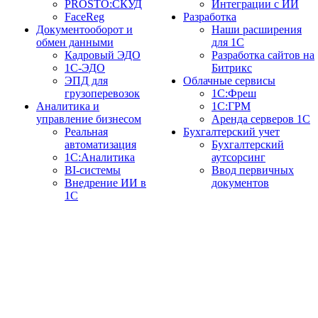
PROSTO:СКУД
Интеграции с ИИ
FaceReg
Разработка
Документооборот и
Наши расширения
обмен данными
для 1С
Кадровый ЭДО
Разработка сайтов на
1С-ЭДО
Битрикс
ЭПД для
Облачные сервисы
грузоперевозок
1С:Фреш
Аналитика и
1С:ГРМ
управление бизнесом
Аренда серверов 1С
Реальная
Бухгалтерский учет
автоматизация
Бухгалтерский
1С:Аналитика
аутсорсинг
BI-системы
Ввод первичных
Внедрение ИИ в
документов
1С