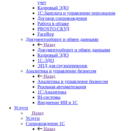
учет
Кадровый ЭДО
1С:Зарплата и управление персоналом
Договор сопровождения
Работа в облаке
PROSTO:СКУД
FaceReg
Документооборот и обмен данными
Назад
Документооборот и обмен данными
Кадровый ЭДО
1С-ЭДО
ЭПД для грузоперевозок
Аналитика и управление бизнесом
Назад
Аналитика и управление бизнесом
Реальная автоматизация
1С:Аналитика
BI-системы
Внедрение ИИ в 1С
Услуги
Назад
Услуги
Сопровождение 1С
Назад