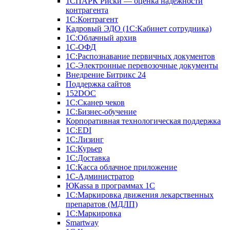
1СПАРК Риски — оценка надежности
контрагента
1С:Контрагент
Кадровый ЭДО (1С:Кабинет сотрудника)
1С:Облачный архив
1С-ОФД
1С:Распознавание первичных документов
1С-Электронные перевозочные документы
Внедрение Битрикс 24
Поддержка сайтов
152DOC
1С:Сканер чеков
1С:Бизнес-обучение
Корпоративная технологическая поддержка
1С:ЕDI
1С:Лизинг
1С:Курьер
1С:Доставка
1С:Касса облачное приложение
1С-Администратор
ЮКаssа в программах 1С
1С:Маркировка движения лекарственных
препаратов (МДЛП)
1С:Маркировка
Smartway