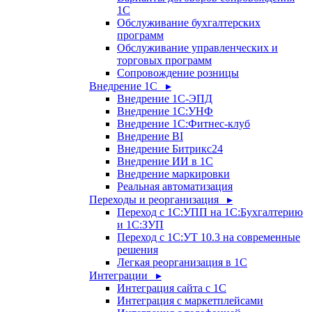
1С
Обслуживание бухгалтерских
программ
Обслуживание управленческих и
торговых программ
Сопровождение розницы
Внедрение 1С ▸
Внедрение 1С-ЭПД
Внедрение 1С:УНФ
Внедрение 1С:Фитнес-клуб
Внедрение BI
Внедрение Битрикс24
Внедрение ИИ в 1С
Внедрение маркировки
Реальная автоматизация
Переходы и реорганизация ▸
Переход с 1С:УПП на 1С:Бухгалтерию
и 1С:ЗУП
Переход с 1С:УТ 10.3 на современные
решения
Легкая реорганизация в 1С
Интеграции ▸
Интеграция сайта с 1С
Интеграция с маркетплейсами