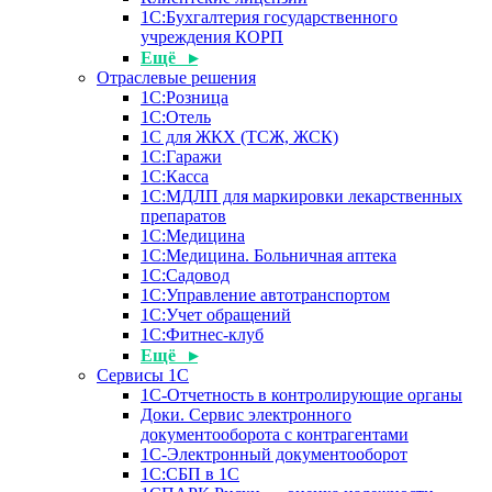
1С:Бухгалтерия государственного
учреждения КОРП
Ещё ▸
Отраслевые решения
1С:Розница
1С:Отель
1С для ЖКХ (ТСЖ, ЖСК)
1С:Гаражи
1С:Касса
1С:МДЛП для маркировки лекарственных
препаратов
1С:Медицина
1С:Медицина. Больничная аптека
1С:Садовод
1С:Управление автотранспортом
1С:Учет обращений
1С:Фитнес-клуб
Ещё ▸
Сервисы 1С
1С-Отчетность в контролирующие органы
Доки. Сервис электронного
документооборота с контрагентами
1С-Электронный документооборот
1С:СБП в 1С