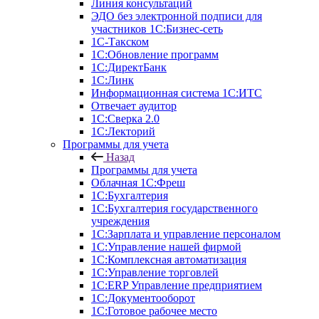
Линия консультаций
ЭДО без электронной подписи для
участников 1С:Бизнес-сеть
1С-Такском
1С:Обновление программ
1С:ДиректБанк
1С:Линк
Информационная система 1С:ИТС
Отвечает аудитор
1С:Сверка 2.0
1С:Лекторий
Программы для учета
Назад
Программы для учета
Облачная 1С:Фреш
1С:Бухгалтерия
1С:Бухгалтерия государственного
учреждения
1С:Зарплата и управление персоналом
1С:Управление нашей фирмой
1С:Комплексная автоматизация
1С:Управление торговлей
1С:ERP Управление предприятием
1С:Документооборот
1C:Готовое рабочее место