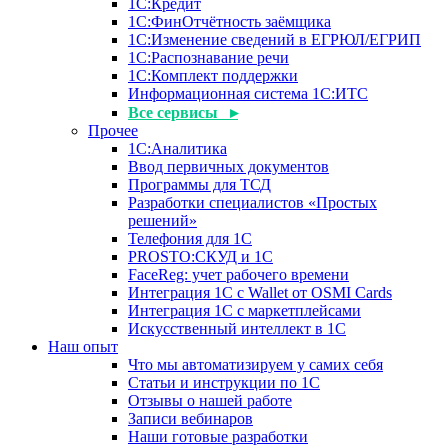
1С:Кредит
1С:ФинОтчётность заёмщика
1С:Изменение сведений в ЕГРЮЛ/ЕГРИП
1С:Распознавание речи
1С:Комплект поддержки
Информационная система 1С:ИТС
Все сервисы ▸
Прочее
1С:Аналитика
Ввод первичных документов
Программы для ТСД
Разработки специалистов «Простых
решений»
Телефония для 1С
PROSTO:СКУД и 1С
FaceReg: учет рабочего времени
Интеграция 1С с Wallet от OSMI Cards
Интеграция 1С с маркетплейсами
Искусственный интеллект в 1С
Наш опыт
Что мы автоматизируем у самих себя
Статьи и инструкции по 1С
Отзывы о нашей работе
Записи вебинаров
Наши готовые разработки