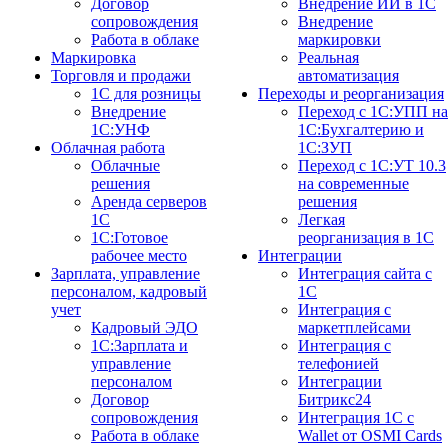
Договор
Внедрение ИИ в 1С
сопровождения
Внедрение
Работа в облаке
маркировки
Маркировка
Реальная
Торговля и продажи
автоматизация
1С для розницы
Переходы и реорганизация
Внедрение
Переход с 1С:УПП на
1С:УНФ
1С:Бухгалтерию и
Облачная работа
1С:ЗУП
Облачные
Переход с 1С:УТ 10.3
решения
на современные
Аренда серверов
решения
1С
Легкая
1C:Готовое
реорганизация в 1С
рабочее место
Интеграции
Зарплата, управление
Интеграция сайта с
персоналом, кадровый
1С
учет
Интеграция с
Кадровый ЭДО
маркетплейсами
1С:Зарплата и
Интеграция с
управление
телефонией
персоналом
Интеграции
Договор
Битрикс24
сопровождения
Интеграция 1С с
Работа в облаке
Wallet от OSMI Cards