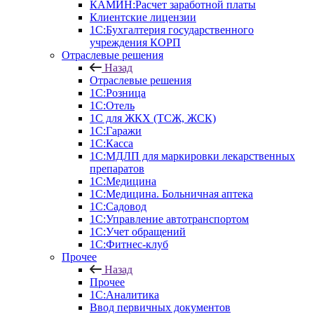
КАМИН:Расчет заработной платы
Клиентские лицензии
1С:Бухгалтерия государственного
учреждения КОРП
Отраслевые решения
Назад
Отраслевые решения
1С:Розница
1С:Отель
1С для ЖКХ (ТСЖ, ЖСК)
1С:Гаражи
1С:Касса
1С:МДЛП для маркировки лекарственных
препаратов
1С:Медицина
1С:Медицина. Больничная аптека
1С:Садовод
1С:Управление автотранспортом
1С:Учет обращений
1С:Фитнес-клуб
Прочее
Назад
Прочее
1С:Аналитика
Ввод первичных документов