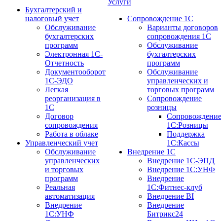
Услуги
Бухгалтерский и
налоговый учет
Сопровождение 1С
Обслуживание
Варианты договоров
бухгалтерских
сопровождения 1С
программ
Обслуживание
Электронная 1С-
бухгалтерских
Отчетность
программ
Документооборот
Обслуживание
1С-ЭДО
управленческих и
Легкая
торговых программ
реорганизация в
Сопровождение
1С
розницы
Договор
Сопровождени
сопровождения
1С:Розницы
Работа в облаке
Поддержка
Управленческий учет
1С:Кассы
Обслуживание
Внедрение 1С
управленческих
Внедрение 1С-ЭПД
и торговых
Внедрение 1С:УНФ
программ
Внедрение
Реальная
1С:Фитнес-клуб
автоматизация
Внедрение BI
Внедрение
Внедрение
1С:УНФ
Битрикс24