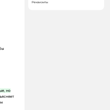
Реквизиты
бы
ые, но
бъясняет
им