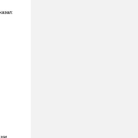
азал:
дни