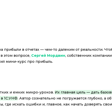
ра прибыли в отчетах — чем-то далеким от реальности. Что
 в этом вопросе,
Сергей Мордвин
, собственник компании
тил мини-курс про прибыль.
отких и емких микро-уроков.
Их главная цель — дать базов
 в 1С:УНФ
. Автор сознательно не погружается глубоко, а о
, где искать ошибки и, главное, как начать доверять сво