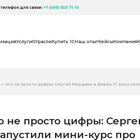
телефон для связи:
+7 (499) 653-71-10
изация
Услуги
Отрасли
Купить 1С
Наш опыт
Кейсы
Компания
К
— это не просто цифры: Сергей Мордвин и фирма 1С запустили
 не просто цифры: Серге
запустили мини-курс про