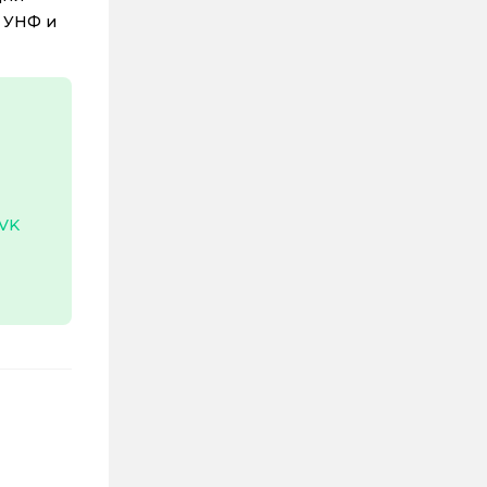
в УНФ и
VK