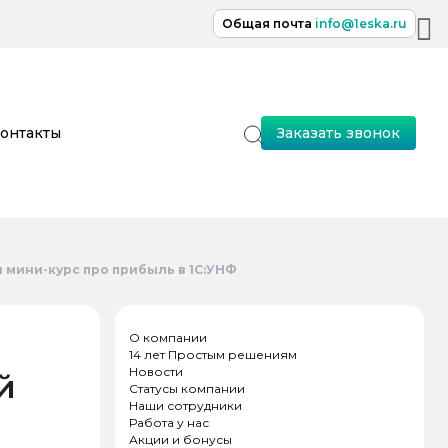
Общая почта
info@1eska.ru
онтакты
Заказать звонок
 мини-курс про прибыль в 1С:УНФ
О компании
14 лет Простым решениям
Новости
й
Статусы компании
Наши сотрудники
Работа у нас
Акции и бонусы