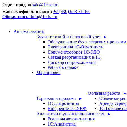
Отдел продаж
sale@1eska.ru
Наш телефон для связи:
+7 (499) 653-71-10
Общая почта
info@1eska.ru
Автоматизация
Бухгалтерский и налоговый учет ▸
Обслуживание бухгалтерских программ
Электронная 1С-Отчетность
Документооборот 1С-ЭДО
Легкая реорганизация в 1С
Договор сопровождения
Работа в облаке
Маркировка
Облачная работа ▸
Торговля и продажи ▸
Облачные ре
1С для розницы
Аренда серве
Внедрение 1С:УНФ
1C:Готовое ра
Аналитика и управление бизнесом ▸
Реальная автоматизация
1С:Аналитика