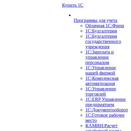
Купить 1С
Программы для учета
Облачная 1С:Фреш
1С:Бухгалтерия
1С:Бухгалтерия
государственного
учреждения
1С:Зарплата и
управление
персоналом
1С:Управление
нашей фирмой
1С:Комплексная
автоматизация
1С:Управление
торговлей
1С:ERP Управление
предприятием
1С:Документооборот
1C:Готовое рабочее
место
КАМИН:Расчет
заработной платы