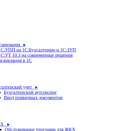
рганизация ▸
 1С:УПП на 1С:Бухгалтерию и 1С:ЗУП
1С:УТ 10.3 на современные решения
рганизация в 1С
галтерский учет ▸
Бухгалтерский аутсорсинг
Ввод первичных документов
Х ▸
Обслуживание программ для ЖКХ