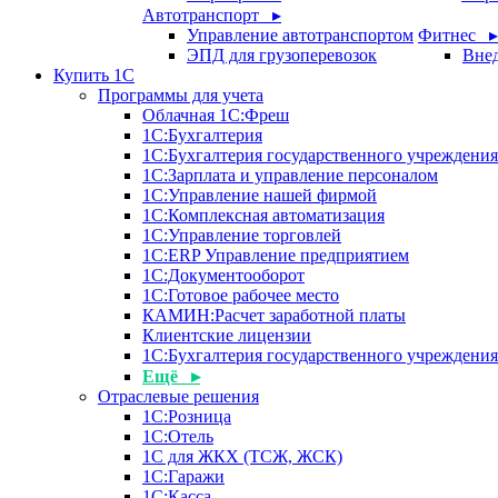
Автотранспорт ▸
Управление автотранспортом
Фитнес ▸
ЭПД для грузоперевозок
Внед
Купить 1С
Программы для учета
Облачная 1С:Фреш
1С:Бухгалтерия
1С:Бухгалтерия государственного учреждения
1С:Зарплата и управление персоналом
1С:Управление нашей фирмой
1С:Комплексная автоматизация
1С:Управление торговлей
1С:ERP Управление предприятием
1С:Документооборот
1C:Готовое рабочее место
КАМИН:Расчет заработной платы
Клиентские лицензии
1С:Бухгалтерия государственного учрежден
Ещё ▸
Отраслевые решения
1С:Розница
1С:Отель
1С для ЖКХ (ТСЖ, ЖСК)
1С:Гаражи
1С:Касса