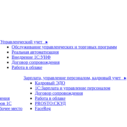
Управленческий учет ▸
Обслуживание управленческих и торговых программ
Реальная автоматизация
Внедрение 1С:УНФ
Договор сопровождения
Работа в облаке
Зарплата, управление персоналом, кадровый учет ▸
Кадровый ЭДО
1С:Зарплата и управление персоналом
Договор сопровождения
шения
Работа в облаке
ров 1С
PROSTO:СКУД
бочее место
FaceReg