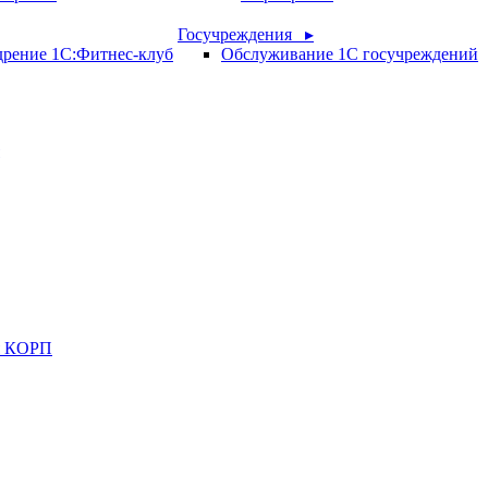
Госучреждения ▸
рение 1С:Фитнес-клуб
Обслуживание 1С госучреждений
ия КОРП