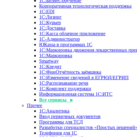
1С:Бизнес-обучение
Корпоративная технологическая поддержка
1С:ЕDI
1С:Лизинг
1С:Курьер
1С:Доставка
1С:Касса облачное приложение
1С-Администратор
ЮКаssа в программах 1С
1С:Маркировка движения лекарственных пре
1С:Маркировка
Smartway
1С:Кредит
1С:ФинОтчётность заёмщика
1С:Изменение сведений в ЕГРЮЛ/ЕГРИП
1С:Распознавание речи
1С:Комплект поддержки
Информационная система 1С:ИТС
Все сервисы ▸
Прочее
1С:Аналитика
Ввод первичных документов
Программы для ТСД
Разработки специалистов «Простых решений
Телефония для 1С