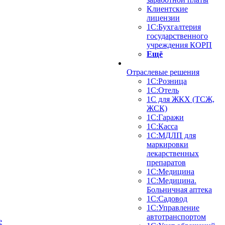
Клиентские
лицензии
1С:Бухгалтерия
государственного
учреждения КОРП
Ещё
Отраслевые решения
1С:Розница
1С:Отель
1С для ЖКХ (ТСЖ,
ЖСК)
1С:Гаражи
1С:Касса
1С:МДЛП для
маркировки
лекарственных
препаратов
1С:Медицина
1С:Медицина.
Больничная аптека
1С:Садовод
1С:Управление
автотранспортом
е