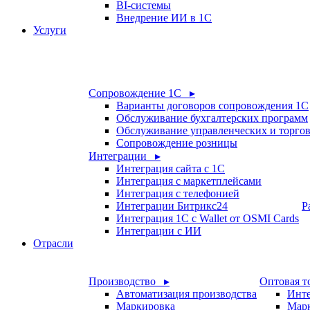
BI-системы
Внедрение ИИ в 1С
Услуги
Сопровождение 1С ▸
Варианты договоров сопровождения 1С
Обслуживание бухгалтерских программ
Обслуживание управленческих и торго
Сопровождение розницы
Интеграции ▸
Интеграция сайта с 1С
Интеграция с маркетплейсами
Интеграция с телефонией
Интеграции Битрикс24
Р
Интеграция 1С с Wallet от OSMI Cards
Интеграции с ИИ
Отрасли
Производство ▸
Оптовая т
Автоматизация производства
Инте
Маркировка
Мар