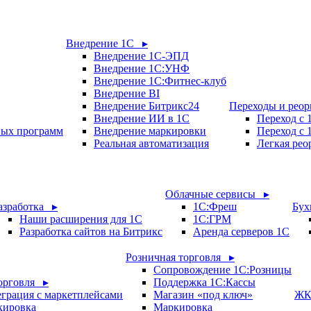
Внедрение 1С ▸
Внедрение 1С-ЭПД
Внедрение 1С:УНФ
Внедрение 1С:Фитнес-клуб
Внедрение BI
Внедрение Битрикс24
Переходы и рео
Внедрение ИИ в 1С
Переход с
вых программ
Внедрение маркировки
Переход с 
Реальная автоматизация
Легкая рео
Облачные сервисы ▸
азработка ▸
1С:Фреш
Бух
Наши расширения для 1С
1С:ГРМ
Разработка сайтов на Битрикс
Аренда серверов 1С
Розничная торговля ▸
Сопровождение 1С:Розницы
орговля ▸
Поддержка 1С:Кассы
грация с маркетплейсами
Магазин «под ключ»
ЖК
кировка
Маркировка