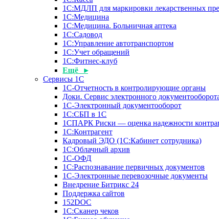
1С:МДЛП для маркировки лекарственных пре
1С:Медицина
1С:Медицина. Больничная аптека
1С:Садовод
1С:Управление автотранспортом
1С:Учет обращений
1С:Фитнес-клуб
Ещё ▸
Сервисы 1С
1С-Отчетность в контролирующие органы
Доки. Сервис электронного документооборота
1С-Электронный документооборот
1С:СБП в 1С
1СПАРК Риски — оценка надежности контра
1С:Контрагент
Кадровый ЭДО (1С:Кабинет сотрудника)
1С:Облачный архив
1С-ОФД
1С:Распознавание первичных документов
1С-Электронные перевозочные документы
Внедрение Битрикс 24
Поддержка сайтов
152DOC
1С:Сканер чеков