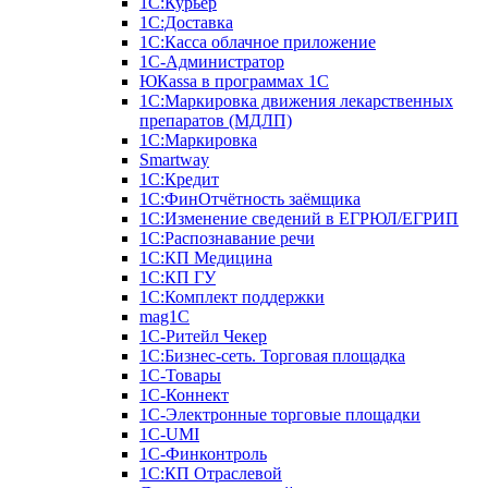
1С:Курьер
1С:Доставка
1С:Касса облачное приложение
1С-Администратор
ЮКаssа в программах 1С
1С:Маркировка движения лекарственных
препаратов (МДЛП)
1С:Маркировка
Smartway
1С:Кредит
1С:ФинОтчётность заёмщика
1С:Изменение сведений в ЕГРЮЛ/ЕГРИП
1С:Распознавание речи
1С:КП Медицина
1С:КП ГУ
1С:Комплект поддержки
mag1C
1С-Ритейл Чекер
1С:Бизнес-сеть. Торговая площадка
1С-Товары
1С-Коннект
1С-Электронные торговые площадки
1C-UMI
1С-Финконтроль
1С:КП Отраслевой