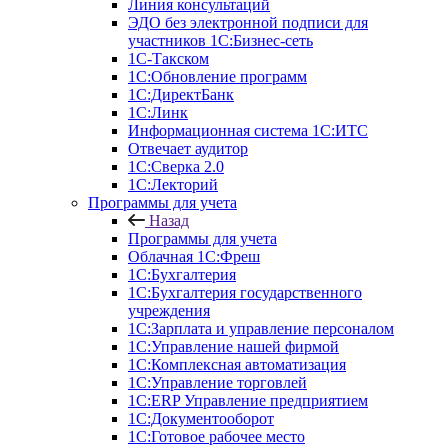
Линия консультаций
ЭДО без электронной подписи для
участников 1С:Бизнес-сеть
1С-Такском
1С:Обновление программ
1С:ДиректБанк
1С:Линк
Информационная система 1С:ИТС
Отвечает аудитор
1С:Сверка 2.0
1С:Лекторий
Программы для учета
Назад
Программы для учета
Облачная 1С:Фреш
1С:Бухгалтерия
1С:Бухгалтерия государственного
учреждения
1С:Зарплата и управление персоналом
1С:Управление нашей фирмой
1С:Комплексная автоматизация
1С:Управление торговлей
1С:ERP Управление предприятием
1С:Документооборот
1C:Готовое рабочее место