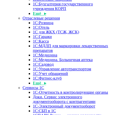
1С:Бухгалтерия государственного
учреждения КОРП
Ещё ▸
Отраслевые решения
1С:Розница
1С:Отель
1С для ЖКХ (ТСЖ, ЖСК)
1С:Гаражи
1С:Касса
1С:МДЛП для маркировки лекарственных
препаратов
1С:Медицина
1С:Медицина. Больничная аптека
1С:Садовод
1С:Управление автотранспортом
1С:Учет обращений
1С:Фитнес-клуб
Ещё ▸
Сервисы 1С
1С-Отчетность в контролирующие органы
Доки. Сервис электронного
документооборота с контрагентами
1С-Электронный документооборот
1С:СБП в 1С