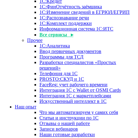
1С:Кредит
1С:ФинОтчётность заёмщика
1С:Изменение сведений в ЕГРЮЛ/ЕГРИП
1С:Распознавание речи
1С:Комплект поддержки
Информационная система 1С:ИТС
Все сервисы ▸
Прочее
1С:Аналитика
Ввод первичных документов
Программы для ТСД
Разработки специалистов «Простых
решений»
Телефония для 1С
PROSTO:СКУД и 1С
FaceReg: учет рабочего времени
Интеграция 1С с Wallet от OSMI Cards
Интеграция 1С с маркетплейсами
Искусственный интеллект в 1С
Наш опыт
Что мы автоматизируем у самих себя
Статьи и инструкции по 1С
Отзывы о нашей работе
Записи вебинаров
Наши готовые разработки