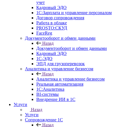
учет
Кадровый ЭДО
1С:Зарплата и управление персоналом
Договор сопровождения
Работа в облаке
PROSTO:СКУД
FaceReg
Документооборот и обмен данными
Назад
Документооборот и обмен данными
Кадровый ЭДО
1С-ЭДО
ЭПД для грузоперевозок
Аналитика и управление бизнесом
Назад
Аналитика и управление бизнесом
Реальная автоматизация
1С:Аналитика
BI-системы
Внедрение ИИ в 1С
Услуги
Назад
Услуги
Сопровождение 1С
Назад