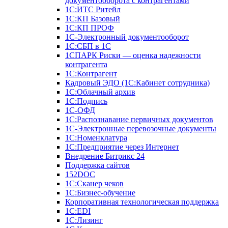
документооборота с контрагентами
1С:ИТС Ритейл
1С:КП Базовый
1С:КП ПРОФ
1С-Электронный документооборот
1С:СБП в 1С
1СПАРК Риски — оценка надежности
контрагента
1С:Контрагент
Кадровый ЭДО (1С:Кабинет сотрудника)
1С:Облачный архив
1С:Подпись
1С-ОФД
1С:Распознавание первичных документов
1С-Электронные перевозочные документы
1С:Номенклатура
1С:Предприятие через Интернет
Внедрение Битрикс 24
Поддержка сайтов
152DOC
1С:Сканер чеков
1С:Бизнес-обучение
Корпоративная технологическая поддержка
1С:ЕDI
1С:Лизинг