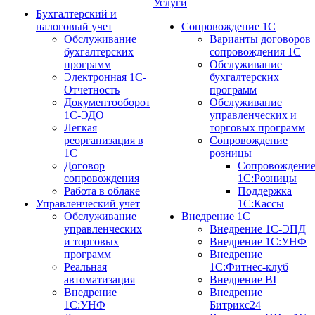
Услуги
Бухгалтерский и
налоговый учет
Сопровождение 1С
Обслуживание
Варианты договоров
бухгалтерских
сопровождения 1С
программ
Обслуживание
Электронная 1С-
бухгалтерских
Отчетность
программ
Документооборот
Обслуживание
1С-ЭДО
управленческих и
Легкая
торговых программ
реорганизация в
Сопровождение
1С
розницы
Договор
Сопровождени
сопровождения
1С:Розницы
Работа в облаке
Поддержка
Управленческий учет
1С:Кассы
Обслуживание
Внедрение 1С
управленческих
Внедрение 1С-ЭПД
и торговых
Внедрение 1С:УНФ
программ
Внедрение
Реальная
1С:Фитнес-клуб
автоматизация
Внедрение BI
Внедрение
Внедрение
1С:УНФ
Битрикс24