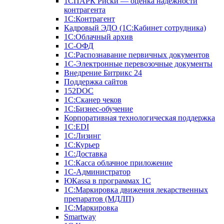
1СПАРК Риски — оценка надежности
контрагента
1С:Контрагент
Кадровый ЭДО (1С:Кабинет сотрудника)
1С:Облачный архив
1С-ОФД
1С:Распознавание первичных документов
1С-Электронные перевозочные документы
Внедрение Битрикс 24
Поддержка сайтов
152DOC
1С:Сканер чеков
1С:Бизнес-обучение
Корпоративная технологическая поддержка
1С:ЕDI
1С:Лизинг
1С:Курьер
1С:Доставка
1С:Касса облачное приложение
1С-Администратор
ЮКаssа в программах 1С
1С:Маркировка движения лекарственных
препаратов (МДЛП)
1С:Маркировка
Smartway