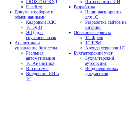
PROSTO:СКУД
Интеграции с ИИ
FaceReg
Разработка
Документооборот и
Наши расширения
обмен данными
для 1С
Кадровый ЭДО
Разработка сайтов на
1С-ЭДО
Битрикс
ЭПД для
Облачные сервисы
грузоперевозок
1С:Фреш
Аналитика и
1С:ГРМ
управление бизнесом
Аренда серверов 1С
Реальная
Бухгалтерский учет
автоматизация
Бухгалтерский
1С:Аналитика
аутсорсинг
BI-системы
Ввод первичных
Внедрение ИИ в
документов
1С