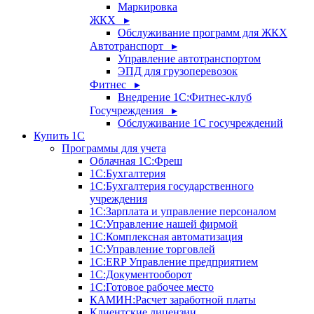
Маркировка
ЖКХ ▸
Обслуживание программ для ЖКХ
Автотранспорт ▸
Управление автотранспортом
ЭПД для грузоперевозок
Фитнес ▸
Внедрение 1С:Фитнес-клуб
Госучреждения ▸
Обслуживание 1С госучреждений
Купить 1С
Программы для учета
Облачная 1С:Фреш
1С:Бухгалтерия
1С:Бухгалтерия государственного
учреждения
1С:Зарплата и управление персоналом
1С:Управление нашей фирмой
1С:Комплексная автоматизация
1С:Управление торговлей
1С:ERP Управление предприятием
1С:Документооборот
1C:Готовое рабочее место
КАМИН:Расчет заработной платы
Клиентские лицензии