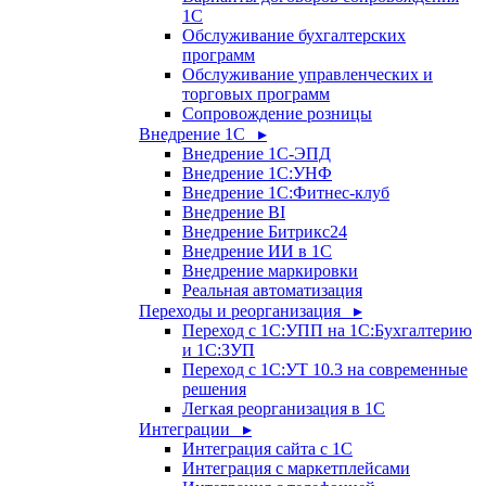
1С
Обслуживание бухгалтерских
программ
Обслуживание управленческих и
торговых программ
Сопровождение розницы
Внедрение 1С ▸
Внедрение 1С-ЭПД
Внедрение 1С:УНФ
Внедрение 1С:Фитнес-клуб
Внедрение BI
Внедрение Битрикс24
Внедрение ИИ в 1С
Внедрение маркировки
Реальная автоматизация
Переходы и реорганизация ▸
Переход с 1С:УПП на 1С:Бухгалтерию
и 1С:ЗУП
Переход с 1С:УТ 10.3 на современные
решения
Легкая реорганизация в 1С
Интеграции ▸
Интеграция сайта с 1С
Интеграция с маркетплейсами