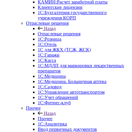
КАМИН:Расчет заработной платы
Клиентские лицензии
1С:Бухгалтерия государственного
учреждения КОРП
Отраслевые решения
Назад
Отраслевые решения
1С:Розница
1С:Отель
1С для ЖКХ (ТСЖ, ЖСК)
1С:Гаражи
1С:Касса
1С:МДЛП для маркировки лекарственных
препаратов
1С:Медицина
1С:Медицина. Больничная аптека
1С:Садовод
1С:Управление автотранспортом
1С:Учет обращений
1С:Фитнес-клуб
Прочее
Назад
Прочее
1С:Аналитика
Ввод первичных документов