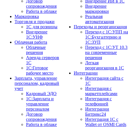
Договор
Внедрение ИИ в 1С
сопровождения
Внедрение
Работа в облаке
маркировки
Маркировка
Реальная
Торговля и продажи
автоматизация
1С для розницы
Переходы и реорганизация
Внедрение
Переход с 1С:УПП на
1С:УНФ
1С:Бухгалтерию и
Облачная работа
1С:ЗУП
Облачные
Переход с 1С:УТ 10.3
решения
на современные
Аренда серверов
решения
1С
Легкая
1C:Готовое
реорганизация в 1С
рабочее место
Интеграции
Зарплата, управление
Интеграция сайта с
персоналом, кадровый
1С
учет
Интеграция с
Кадровый ЭДО
маркетплейсами
1С:Зарплата и
Интеграция с
управление
телефонией
персоналом
Интеграции
Договор
Битрикс24
сопровождения
Интеграция 1С с
Работа в облаке
Wallet от OSMI Cards