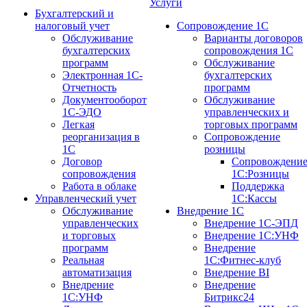
Услуги
Бухгалтерский и
налоговый учет
Сопровождение 1С
Обслуживание
Варианты договоров
бухгалтерских
сопровождения 1С
программ
Обслуживание
Электронная 1С-
бухгалтерских
Отчетность
программ
Документооборот
Обслуживание
1С-ЭДО
управленческих и
Легкая
торговых программ
реорганизация в
Сопровождение
1С
розницы
Договор
Сопровождени
сопровождения
1С:Розницы
Работа в облаке
Поддержка
Управленческий учет
1С:Кассы
Обслуживание
Внедрение 1С
управленческих
Внедрение 1С-ЭПД
и торговых
Внедрение 1С:УНФ
программ
Внедрение
Реальная
1С:Фитнес-клуб
автоматизация
Внедрение BI
Внедрение
Внедрение
1С:УНФ
Битрикс24