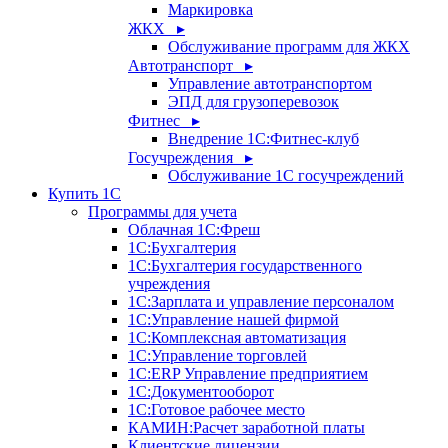
Маркировка
ЖКХ ▸
Обслуживание программ для ЖКХ
Автотранспорт ▸
Управление автотранспортом
ЭПД для грузоперевозок
Фитнес ▸
Внедрение 1С:Фитнес-клуб
Госучреждения ▸
Обслуживание 1С госучреждений
Купить 1С
Программы для учета
Облачная 1С:Фреш
1С:Бухгалтерия
1С:Бухгалтерия государственного
учреждения
1С:Зарплата и управление персоналом
1С:Управление нашей фирмой
1С:Комплексная автоматизация
1С:Управление торговлей
1С:ERP Управление предприятием
1С:Документооборот
1C:Готовое рабочее место
КАМИН:Расчет заработной платы
Клиентские лицензии