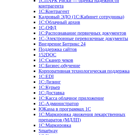
1СПАРК Риски — оценка надежности
контрагента
1С:Контрагент
Кадровый ЭДО (1С:Кабинет сотрудника)
1С:Облачный архив
1С-ОФД
1С:Распознавание первичных документов
1С-Электронные перевозочные документы
Внедрение Битрикс 24
Поддержка сайтов
152DOC
1С:Сканер чеков
1С:Бизнес-обучение
Корпоративная технологическая поддержка
1С:ЕDI
1С:Лизинг
1С:Курьер
1С:Доставка
1С:Касса облачное приложение
1С-Администратор
ЮКаssа в программах 1С
1С:Маркировка движения лекарственных
препаратов (МДЛП)
1С:Маркировка
Smartway