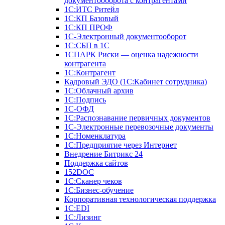
документооборота с контрагентами
1С:ИТС Ритейл
1С:КП Базовый
1С:КП ПРОФ
1С-Электронный документооборот
1С:СБП в 1С
1СПАРК Риски — оценка надежности
контрагента
1С:Контрагент
Кадровый ЭДО (1С:Кабинет сотрудника)
1С:Облачный архив
1С:Подпись
1С-ОФД
1С:Распознавание первичных документов
1С-Электронные перевозочные документы
1С:Номенклатура
1С:Предприятие через Интернет
Внедрение Битрикс 24
Поддержка сайтов
152DOC
1С:Сканер чеков
1С:Бизнес-обучение
Корпоративная технологическая поддержка
1С:ЕDI
1С:Лизинг