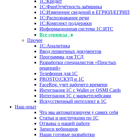
1С:Кредит
1С:ФинОтчётность заёмщика
1С:Изменение сведений в ЕГРЮЛ/ЕГРИП
1С:Распознавание речи
1С:Комплект поддержки
Информационная система 1С:ИТС
Все сервисы ▸
Прочее
1С:Аналитика
Ввод первичных документов
Программы для ТСД
Разработки специалистов «Простых
решений»
Телефония для 1С
PROSTO:СКУД и 1С
FaceReg: учет рабочего времени
Интеграция 1С с Wallet от OSMI Cards
Интеграция 1С с маркетплейсами
Искусственный интеллект в 1С
Наш опыт
Что мы автоматизируем у самих себя
Статьи и инструкции по 1С
Отзывы о нашей работе
Записи вебинаров
Наши готовые разработки