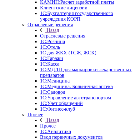
КАМИН:Расчет заработной платы
Клиентские лицензии
1С:Бухгалтерия государственного
учреждения КОРП
Отраслевые решения
Назад
Отраслевые решения
1С:Розница
1С:Отель
1С для ЖКХ (ТСЖ, ЖСК)
1С:Гаражи
1С:Касса
1С:МДЛП для маркировки лекарственных
препаратов
1С:Медицина
1С:Медицина. Больничная аптека
1С:Садовод
1С:Управление автотранспортом
1С:Учет обращений
1С:Фитнес-клуб
Прочее
Назад
Прочее
1С:Аналитика
Ввод первичных документов