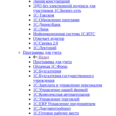
Линия консультаций
ЭДО без электронной подписи для
участников 1С:Бизнес-сеть
1С-Такском
1С:Обновление программ
1С:ДиректБанк
1С:Линк
Информационная система 1С:ИТС
Отвечает аудитор
1С:Сверка 2.0
1С:Лекторий
Программы для учета
Назад
Программы для учета
Облачная 1С:Фреш
1С:Бухгалтерия
1С:Бухгалтерия государственного
учреждения
1С:Зарплата и управление персоналом
1С:Управление нашей фирмой
1С:Комплексная автоматизация
1С:Управление торговлей
1С:ERP Управление предприятием
1С:Документооборот
1C:Готовое рабочее место