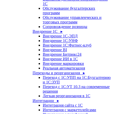
1С
Обслуживание бухгалтерских
программ
Обслуживание управленческих и
торговых программ
Сопровождение розницы
Внедрение 1С ▸
Внедрение 1С-ЭПД
Внедрение 1С:УНФ
Внедрение 1С:Фитнес-клуб
Внедрение BI
Внедрение Битрикс24
Внедрение ИИ в 1С
Внедрение маркировки
Реальная автоматизация
Переходы и реорганизация ▸
Переход с 1С:УПП на 1С:Бухгалтерию
и 1С:ЗУП
Переход с 1С:УТ 10.3 на современные
решения
Легкая реорганизация в 1С
Интеграции ▸
Интеграция сайта с 1С
Интеграция с маркетплейсами