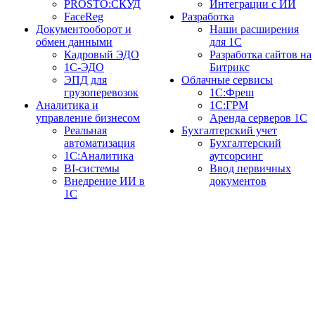
PROSTO:СКУД
Интеграции с ИИ
FaceReg
Разработка
Документооборот и
Наши расширения
обмен данными
для 1С
Кадровый ЭДО
Разработка сайтов на
1С-ЭДО
Битрикс
ЭПД для
Облачные сервисы
грузоперевозок
1С:Фреш
Аналитика и
1С:ГРМ
управление бизнесом
Аренда серверов 1С
Реальная
Бухгалтерский учет
автоматизация
Бухгалтерский
1С:Аналитика
аутсорсинг
BI-системы
Ввод первичных
Внедрение ИИ в
документов
1С