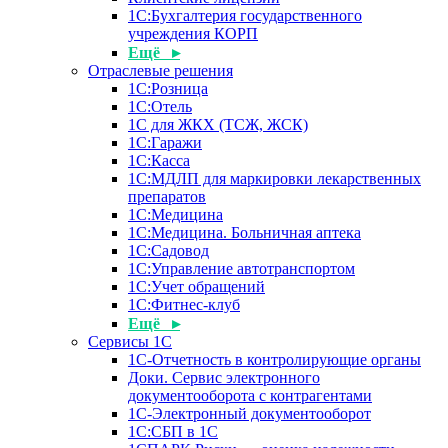
1С:Бухгалтерия государственного
учреждения КОРП
Ещё ▸
Отраслевые решения
1С:Розница
1С:Отель
1С для ЖКХ (ТСЖ, ЖСК)
1С:Гаражи
1С:Касса
1С:МДЛП для маркировки лекарственных
препаратов
1С:Медицина
1С:Медицина. Больничная аптека
1С:Садовод
1С:Управление автотранспортом
1С:Учет обращений
1С:Фитнес-клуб
Ещё ▸
Сервисы 1С
1С-Отчетность в контролирующие органы
Доки. Сервис электронного
документооборота с контрагентами
1С-Электронный документооборот
1С:СБП в 1С