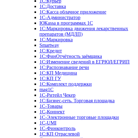
1С:Курьер
1С:Доставка
1С:Касса облачное приложение
1С-Администратор
ЮКаssа в программах 1С
1С:Маркировка движения лекарственных
препаратов (МДЛП)
1С:Маркировка
Smartway
1С:Кредит
1С:ФинОтчётность заёмщика
1С:Изменение сведений в ЕГРЮЛ/ЕГРИП
1С:Распознавание речи
1С:КП Медицина
1С:КП ГУ
1С:Комплект поддержки
mag1C
1С-Ритейл Чекер
1С:Бизнес-сеть. Торговая площадка
1С-Товары
1С-Коннект
1С-Электронные торговые площадки
1C-UMI
1С-Финконтроль
1С:КП Отраслевой