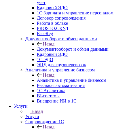
учет
Кадровый ЭДО
1С:Зарплата и управление персоналом
Договор сопровождения
Работа в облаке
PROSTO:СКУД
FaceReg
Документооборот и обмен данными
Назад
Документооборот и обмен данными
Кадровый ЭДО
1С-ЭДО
ЭПД для грузоперевозок
Аналитика и управление бизнесом
Назад
Аналитика и управление бизнесом
Реальная автоматизация
1С:Аналитика
BI-системы
Внедрение ИИ в 1С
Услуги
Назад
Услуги
Сопровождение 1С
Назад