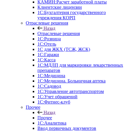
КАМИН:Расчет заработной платы
Клиентские лицензии
1С:Бухгалтерия государственного
учреждения КОРП
Отраслевые решения
Назад
Отраслевые решения
1С:Розница
1С:Отель
1С для ЖКХ (ТСЖ, ЖСК)
1С:Гаражи
1С:Касса
1С:МДЛП для маркировки лекарственных
препаратов
1С:Медицина
1С:Медицина. Больничная аптека
1С:Садовод
1С:Управление автотранспортом
1С:Учет обращений
1С:Фитнес-клуб
Прочее
Назад
Прочее
1С:Аналитика
Ввод первичных документов