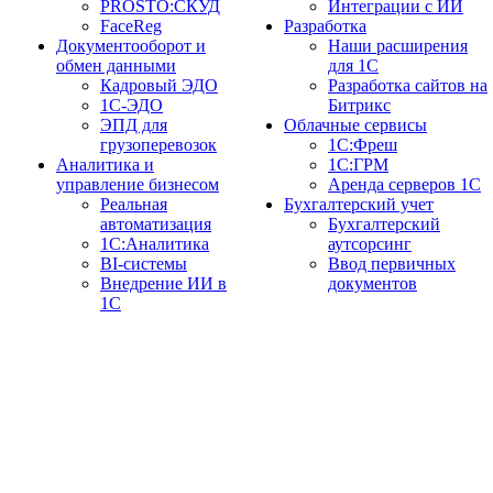
PROSTO:СКУД
Интеграции с ИИ
FaceReg
Разработка
Документооборот и
Наши расширения
обмен данными
для 1С
Кадровый ЭДО
Разработка сайтов на
1С-ЭДО
Битрикс
ЭПД для
Облачные сервисы
грузоперевозок
1С:Фреш
Аналитика и
1С:ГРМ
управление бизнесом
Аренда серверов 1С
Реальная
Бухгалтерский учет
автоматизация
Бухгалтерский
1С:Аналитика
аутсорсинг
BI-системы
Ввод первичных
Внедрение ИИ в
документов
1С