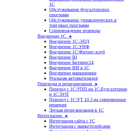
1С
Обслуживание бухгалтерских
программ
Обслуживание управленческих и
торговых программ
Сопровождение розницы
Внедрение 1С ▸
Внедрение 1С-ЭПД
Внедрение 1С:УНФ
Внедрение 1С:Фитнес-клуб
Внедрение BI
Внедрение Битрикс24
Внедрение ИИ в 1С
Внедрение маркировки
Реальная автоматизация
Переходы и реорганизация ▸
Переход с 1С:УПП на 1С:Бухгалтерию
и 1С:ЗУП
Переход с 1С:УТ 10.3 на современные
решения
Легкая реорганизация в 1С
Интеграции ▸
Интеграция сайта с 1С
Интеграция с маркетплейсами