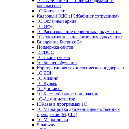
1СПАРК Риски — оценка надежности
контрагента
1С:Контрагент
Кадровый ЭДО (1С:Кабинет сотрудника)
1С:Облачный архив
1С-ОФД
1С:Распознавание первичных документов
1С-Электронные перевозочные документы
Внедрение Битрикс 24
Поддержка сайтов
152DOC
1С:Сканер чеков
1С:Бизнес-обучение
Корпоративная технологическая поддержка
1С:ЕDI
1С:Лизинг
1С:Курьер
1С:Доставка
1С:Касса облачное приложение
1С-Администратор
ЮКаssа в программах 1С
1С:Маркировка движения лекарственных
препаратов (МДЛП)
1С:Маркировка
Smartway