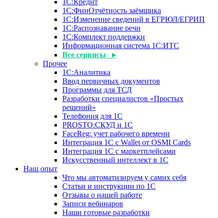
1С:Кредит
1С:ФинОтчётность заёмщика
1С:Изменение сведений в ЕГРЮЛ/ЕГРИП
1С:Распознавание речи
1С:Комплект поддержки
Информационная система 1С:ИТС
Все сервисы ▸
Прочее
1С:Аналитика
Ввод первичных документов
Программы для ТСД
Разработки специалистов «Простых
решений»
Телефония для 1С
PROSTO:СКУД и 1С
FaceReg: учет рабочего времени
Интеграция 1С с Wallet от OSMI Cards
Интеграция 1С с маркетплейсами
Искусственный интеллект в 1С
Наш опыт
Что мы автоматизируем у самих себя
Статьи и инструкции по 1С
Отзывы о нашей работе
Записи вебинаров
Наши готовые разработки