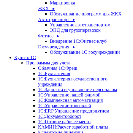
Маркировка
ЖКХ ▸
Обслуживание программ для ЖКХ
Автотранспорт ▸
Управление автотранспортом
ЭПД для грузоперевозок
Фитнес ▸
Внедрение 1С:Фитнес-клуб
Госучреждения ▸
Обслуживание 1С госучреждений
Купить 1С
Программы для учета
Облачная 1С:Фреш
1С:Бухгалтерия
1С:Бухгалтерия государственного
учреждения
1С:Зарплата и управление персоналом
1С:Управление нашей фирмой
1С:Комплексная автоматизация
1С:Управление торговлей
1С:ERP Управление предприятием
1С:Документооборот
1C:Готовое рабочее место
КАМИН:Расчет заработной платы
Клиентские лицензии