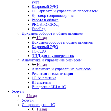
учет
Кадровый ЭДО
1С:Зарплата и управление персоналом
Договор сопровождения
Работа в облаке
PROSTO:СКУД
FaceReg
Документооборот и обмен данными
Назад
Документооборот и обмен данными
Кадровый ЭДО
1С-ЭДО
ЭПД для грузоперевозок
Аналитика и управление бизнесом
Назад
Аналитика и управление бизнесом
Реальная автоматизация
1С:Аналитика
BI-системы
Внедрение ИИ в 1С
Услуги
Назад
Услуги
Сопровождение 1С
Назад