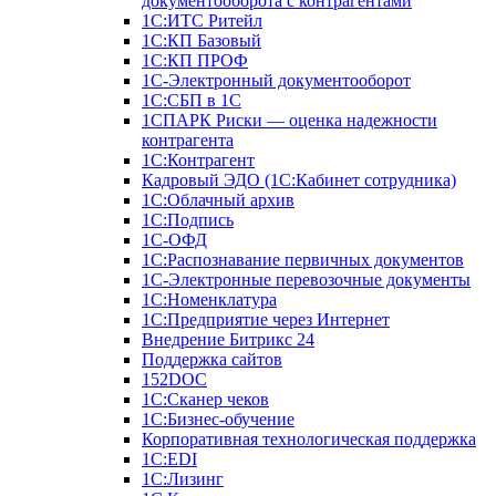
документооборота с контрагентами
1С:ИТС Ритейл
1С:КП Базовый
1С:КП ПРОФ
1С-Электронный документооборот
1С:СБП в 1С
1СПАРК Риски — оценка надежности
контрагента
1С:Контрагент
Кадровый ЭДО (1С:Кабинет сотрудника)
1С:Облачный архив
1С:Подпись
1С-ОФД
1С:Распознавание первичных документов
1С-Электронные перевозочные документы
1С:Номенклатура
1С:Предприятие через Интернет
Внедрение Битрикс 24
Поддержка сайтов
152DOC
1С:Сканер чеков
1С:Бизнес-обучение
Корпоративная технологическая поддержка
1С:ЕDI
1С:Лизинг