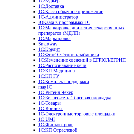
1С:Курьер
1С:Доставка
1С:Касса облачное приложение
1С-Администратор
ЮКаssа в программах 1С
1С:Маркировка движения лекарственных
препаратов (МДЛП)
1С:Маркировка
Smartway
1С:Кредит
1С:ФинОтчётность заёмщика
1С:Изменение сведений в ЕГРЮЛ/ЕГРИП
1С:Распознавание речи
1С:КП Медицина
1С:КП ГУ
1С:Комплект поддержки
mag1C
1С-Ритейл Чекер
1С:Бизнес-сеть. Торговая площадка
1С-Товары
1С-Коннект
1С-Электронные торговые площадки
1C-UMI
1С-Финконтроль
1С:КП Отраслевой