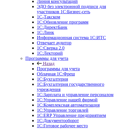
Линия консультаций
ЭДО без электронной подписи для
участников 1С:Бизнес-сеть
1С-Такском
1С:Обновление программ
1С:ДиректБанк
1С:Линк
Информационная система 1С:ИТС
Отвечает аудитор
1С:Сверка 2.0
1С:Лекторий
Программы для учета
Назад
Программы для учета
Облачная 1С:Фреш
1С:Бухгалтерия
1С:Бухгалтерия государственного
учреждения
1С:Зарплата и управление персоналом
1С:Управление нашей фирмой
1С:Комплексная автоматизация
1С:Управление торговлей
1С:ERP Управление предприятием
1С:Документооборот
1C:Готовое рабочее место