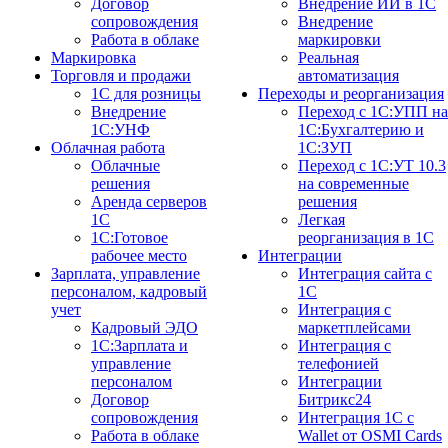
Договор
Внедрение ИИ в 1С
сопровождения
Внедрение
Работа в облаке
маркировки
Маркировка
Реальная
Торговля и продажи
автоматизация
1С для розницы
Переходы и реорганизация
Внедрение
Переход с 1С:УПП на
1С:УНФ
1С:Бухгалтерию и
Облачная работа
1С:ЗУП
Облачные
Переход с 1С:УТ 10.3
решения
на современные
Аренда серверов
решения
1С
Легкая
1C:Готовое
реорганизация в 1С
рабочее место
Интеграции
Зарплата, управление
Интеграция сайта с
персоналом, кадровый
1С
учет
Интеграция с
Кадровый ЭДО
маркетплейсами
1С:Зарплата и
Интеграция с
управление
телефонией
персоналом
Интеграции
Договор
Битрикс24
сопровождения
Интеграция 1С с
Работа в облаке
Wallet от OSMI Cards