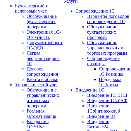
Услуги
Бухгалтерский и
налоговый учет
Сопровождение 1С
Обслуживание
Варианты договоров
бухгалтерских
сопровождения 1С
программ
Обслуживание
Электронная 1С-
бухгалтерских
Отчетность
программ
Документооборот
Обслуживание
1С-ЭДО
управленческих и
Легкая
торговых программ
реорганизация в
Сопровождение
1С
розницы
Договор
Сопровождени
сопровождения
1С:Розницы
Работа в облаке
Поддержка
Управленческий учет
1С:Кассы
Обслуживание
Внедрение 1С
управленческих
Внедрение 1С-ЭПД
и торговых
Внедрение 1С:УНФ
программ
Внедрение
Реальная
1С:Фитнес-клуб
автоматизация
Внедрение BI
Внедрение
Внедрение
1С:УНФ
Битрикс24