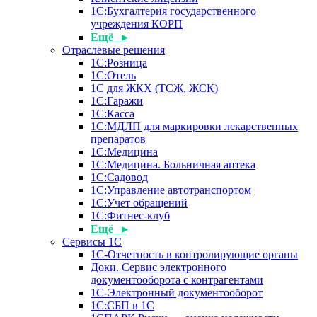
1С:Бухгалтерия государственного
учреждения КОРП
Ещё ▸
Отраслевые решения
1С:Розница
1С:Отель
1С для ЖКХ (ТСЖ, ЖСК)
1С:Гаражи
1С:Касса
1С:МДЛП для маркировки лекарственных
препаратов
1С:Медицина
1С:Медицина. Больничная аптека
1С:Садовод
1С:Управление автотранспортом
1С:Учет обращений
1С:Фитнес-клуб
Ещё ▸
Сервисы 1С
1С-Отчетность в контролирующие органы
Доки. Сервис электронного
документооборота с контрагентами
1С-Электронный документооборот
1С:СБП в 1С