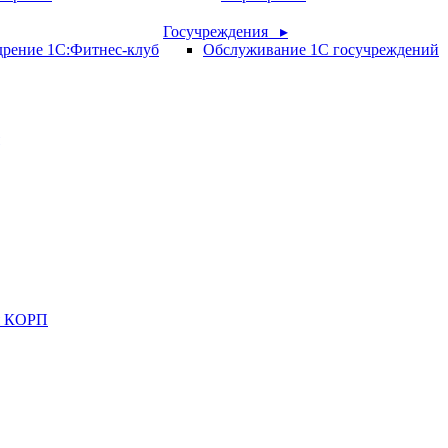
Госучреждения ▸
рение 1С:Фитнес-клуб
Обслуживание 1С госучреждений
ия КОРП