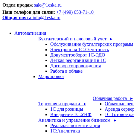
Отдел продаж
sale@1eska.ru
Наш телефон для связи:
+7 (499) 653-71-10
Общая почта
info@1eska.ru
Автоматизация
Бухгалтерский и налоговый учет ▸
Обслуживание бухгалтерских программ
Электронная 1С-Отчетность
Документооборот 1С-ЭДО
Легкая реорганизация в 1С
Договор сопровождения
Работа в облаке
Маркировка
Облачная работа ▸
Торговля и продажи ▸
Облачные ре
1С для розницы
Аренда серве
Внедрение 1С:УНФ
1C:Готовое ра
Аналитика и управление бизнесом ▸
Реальная автоматизация
1С:Аналитика