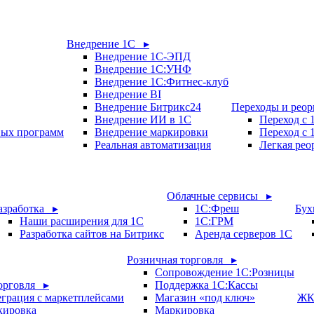
Внедрение 1С ▸
Внедрение 1С-ЭПД
Внедрение 1С:УНФ
Внедрение 1С:Фитнес-клуб
Внедрение BI
Внедрение Битрикс24
Переходы и рео
Внедрение ИИ в 1С
Переход с
вых программ
Внедрение маркировки
Переход с 
Реальная автоматизация
Легкая рео
Облачные сервисы ▸
азработка ▸
1С:Фреш
Бух
Наши расширения для 1С
1С:ГРМ
Разработка сайтов на Битрикс
Аренда серверов 1С
Розничная торговля ▸
Сопровождение 1С:Розницы
орговля ▸
Поддержка 1С:Кассы
грация с маркетплейсами
Магазин «под ключ»
ЖК
кировка
Маркировка