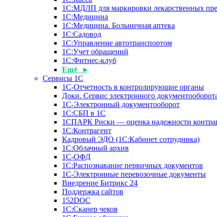
1С:МДЛП для маркировки лекарственных пре
1С:Медицина
1С:Медицина. Больничная аптека
1С:Садовод
1С:Управление автотранспортом
1С:Учет обращений
1С:Фитнес-клуб
Ещё ▸
Сервисы 1С
1С-Отчетность в контролирующие органы
Доки. Сервис электронного документооборота
1С-Электронный документооборот
1С:СБП в 1С
1СПАРК Риски — оценка надежности контра
1С:Контрагент
Кадровый ЭДО (1С:Кабинет сотрудника)
1С:Облачный архив
1С-ОФД
1С:Распознавание первичных документов
1С-Электронные перевозочные документы
Внедрение Битрикс 24
Поддержка сайтов
152DOC
1С:Сканер чеков