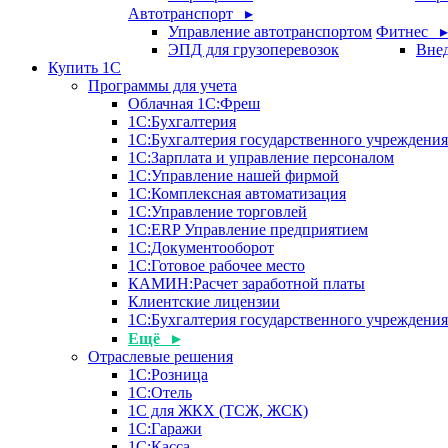
Автотранспорт ▸
Управление автотранспортом
Фитнес ▸
ЭПД для грузоперевозок
Внед
Купить 1С
Программы для учета
Облачная 1С:Фреш
1С:Бухгалтерия
1С:Бухгалтерия государственного учреждения
1С:Зарплата и управление персоналом
1С:Управление нашей фирмой
1С:Комплексная автоматизация
1С:Управление торговлей
1С:ERP Управление предприятием
1С:Документооборот
1C:Готовое рабочее место
КАМИН:Расчет заработной платы
Клиентские лицензии
1С:Бухгалтерия государственного учрежден
Ещё ▸
Отраслевые решения
1С:Розница
1С:Отель
1С для ЖКХ (ТСЖ, ЖСК)
1С:Гаражи
1С:Касса