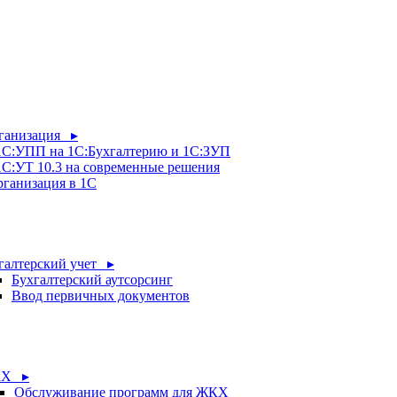
рганизация ▸
 1С:УПП на 1С:Бухгалтерию и 1С:ЗУП
1С:УТ 10.3 на современные решения
рганизация в 1С
галтерский учет ▸
Бухгалтерский аутсорсинг
Ввод первичных документов
Х ▸
Обслуживание программ для ЖКХ