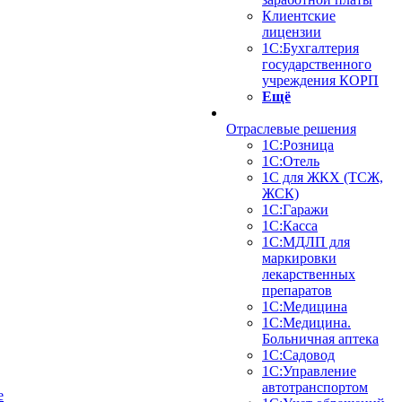
Клиентские
лицензии
1С:Бухгалтерия
государственного
учреждения КОРП
Ещё
Отраслевые решения
1С:Розница
1С:Отель
1С для ЖКХ (ТСЖ,
ЖСК)
1С:Гаражи
1С:Касса
1С:МДЛП для
маркировки
лекарственных
препаратов
1С:Медицина
1С:Медицина.
Больничная аптека
1С:Садовод
1С:Управление
автотранспортом
е