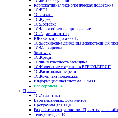
1С:Бизнес-обучение
Корпоративная технологическая поддержка
1С:ЕDI
1С:Лизинг
1С:Курьер
1С:Доставка
1С:Касса облачное приложение
1С-Администратор
ЮКаssа в программах 1С
1С:Маркировка движения лекарственных пре
1С:Маркировка
Smartway
1С:Кредит
1С:ФинОтчётность заёмщика
1С:Изменение сведений в ЕГРЮЛ/ЕГРИП
1С:Распознавание речи
1С:Комплект поддержки
Информационная система 1С:ИТС
Все сервисы ▸
Прочее
1С:Аналитика
Ввод первичных документов
Программы для ТСД
Разработки специалистов «Простых решений
Телефония для 1С