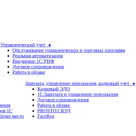
Управленческий учет ▸
Обслуживание управленческих и торговых программ
Реальная автоматизация
Внедрение 1С:УНФ
Договор сопровождения
Работа в облаке
Зарплата, управление персоналом, кадровый учет ▸
Кадровый ЭДО
1С:Зарплата и управление персоналом
Договор сопровождения
шения
Работа в облаке
ров 1С
PROSTO:СКУД
бочее место
FaceReg