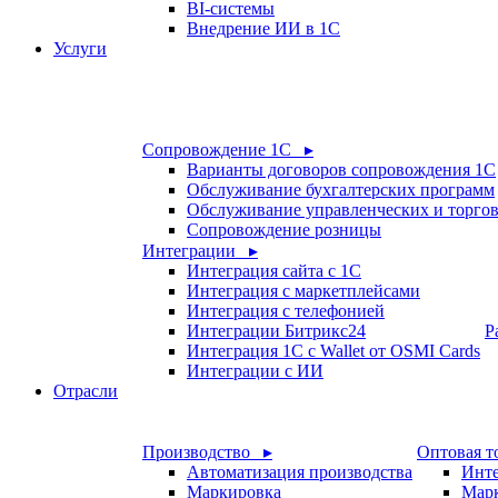
BI-системы
Внедрение ИИ в 1С
Услуги
Сопровождение 1С ▸
Варианты договоров сопровождения 1С
Обслуживание бухгалтерских программ
Обслуживание управленческих и торго
Сопровождение розницы
Интеграции ▸
Интеграция сайта с 1С
Интеграция с маркетплейсами
Интеграция с телефонией
Интеграции Битрикс24
Р
Интеграция 1С с Wallet от OSMI Cards
Интеграции с ИИ
Отрасли
Производство ▸
Оптовая т
Автоматизация производства
Инте
Маркировка
Мар