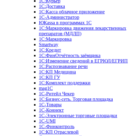
1С:Курьер
1С:Доставка
1С:Касса облачное приложение
1С-Администратор
ЮКаssа в программах 1С
1С:Маркировка движения лекарственных
препаратов (МДЛП)
1С:Маркировка
Smartway
1С:Кредит
1С:ФинОтчётность заёмщика
1С:Изменение сведений в ЕГРЮЛ/ЕГРИП
1С:Распознавание речи
1С:КП Медицина
1С:КП ГУ
1С:Комплект поддержки
mag1C
1С-Ритейл Чекер
1С:Бизнес-сеть. Торговая площадка
1С-Товары
1С-Коннект
1С-Электронные торговые площадки
1C-UMI
1С-Финконтроль
1С:КП Отраслевой