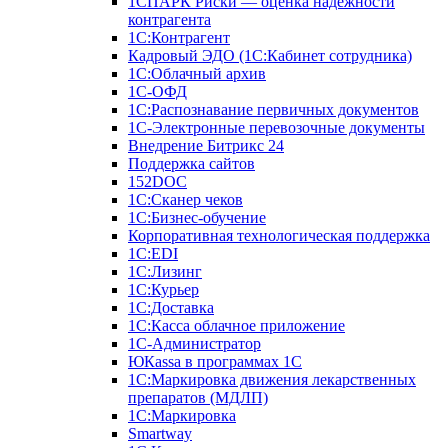
1СПАРК Риски — оценка надежности
контрагента
1С:Контрагент
Кадровый ЭДО (1С:Кабинет сотрудника)
1С:Облачный архив
1С-ОФД
1С:Распознавание первичных документов
1С-Электронные перевозочные документы
Внедрение Битрикс 24
Поддержка сайтов
152DOC
1С:Сканер чеков
1С:Бизнес-обучение
Корпоративная технологическая поддержка
1С:ЕDI
1С:Лизинг
1С:Курьер
1С:Доставка
1С:Касса облачное приложение
1С-Администратор
ЮКаssа в программах 1С
1С:Маркировка движения лекарственных
препаратов (МДЛП)
1С:Маркировка
Smartway