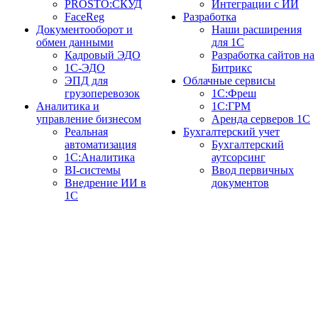
PROSTO:СКУД
Интеграции с ИИ
FaceReg
Разработка
Документооборот и
Наши расширения
обмен данными
для 1С
Кадровый ЭДО
Разработка сайтов на
1С-ЭДО
Битрикс
ЭПД для
Облачные сервисы
грузоперевозок
1С:Фреш
Аналитика и
1С:ГРМ
управление бизнесом
Аренда серверов 1С
Реальная
Бухгалтерский учет
автоматизация
Бухгалтерский
1С:Аналитика
аутсорсинг
BI-системы
Ввод первичных
Внедрение ИИ в
документов
1С