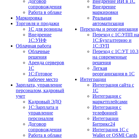
Договор
Внедрение ИИ в 1С
сопровождения
Внедрение
Работа в облаке
маркировки
Маркировка
Реальная
Торговля и продажи
автоматизация
1С для розницы
Переходы и реорганизация
Внедрение
Переход с 1С:УПП на
1С:УНФ
1С:Бухгалтерию и
Облачная работа
1С:ЗУП
Облачные
Переход с 1С:УТ 10.3
решения
на современные
Аренда серверов
решения
1С
Легкая
1C:Готовое
реорганизация в 1С
рабочее место
Интеграции
Зарплата, управление
Интеграция сайта с
персоналом, кадровый
1С
учет
Интеграция с
Кадровый ЭДО
маркетплейсами
1С:Зарплата и
Интеграция с
управление
телефонией
персоналом
Интеграции
Договор
Битрикс24
сопровождения
Интеграция 1С с
Работа в облаке
Wallet от OSMI Cards