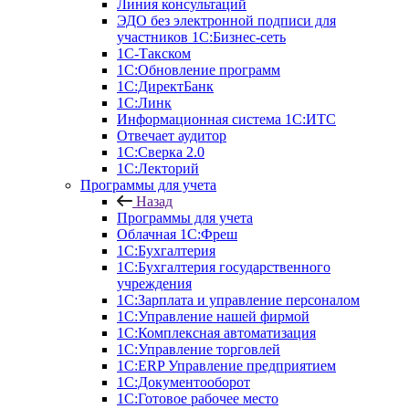
Линия консультаций
ЭДО без электронной подписи для
участников 1С:Бизнес-сеть
1С-Такском
1С:Обновление программ
1С:ДиректБанк
1С:Линк
Информационная система 1С:ИТС
Отвечает аудитор
1С:Сверка 2.0
1С:Лекторий
Программы для учета
Назад
Программы для учета
Облачная 1С:Фреш
1С:Бухгалтерия
1С:Бухгалтерия государственного
учреждения
1С:Зарплата и управление персоналом
1С:Управление нашей фирмой
1С:Комплексная автоматизация
1С:Управление торговлей
1С:ERP Управление предприятием
1С:Документооборот
1C:Готовое рабочее место