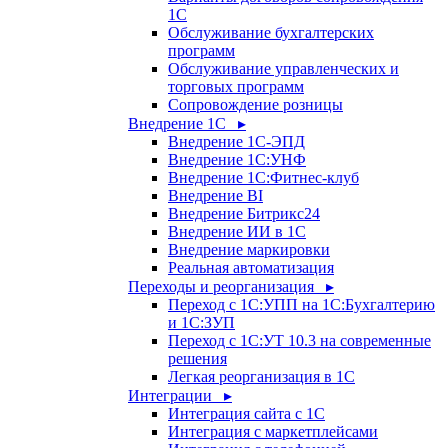
1С
Обслуживание бухгалтерских
программ
Обслуживание управленческих и
торговых программ
Сопровождение розницы
Внедрение 1С ▸
Внедрение 1С-ЭПД
Внедрение 1С:УНФ
Внедрение 1С:Фитнес-клуб
Внедрение BI
Внедрение Битрикс24
Внедрение ИИ в 1С
Внедрение маркировки
Реальная автоматизация
Переходы и реорганизация ▸
Переход с 1С:УПП на 1С:Бухгалтерию
и 1С:ЗУП
Переход с 1С:УТ 10.3 на современные
решения
Легкая реорганизация в 1С
Интеграции ▸
Интеграция сайта с 1С
Интеграция с маркетплейсами