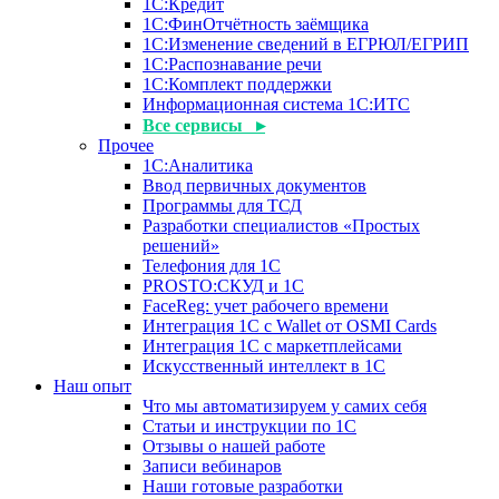
1С:Кредит
1С:ФинОтчётность заёмщика
1С:Изменение сведений в ЕГРЮЛ/ЕГРИП
1С:Распознавание речи
1С:Комплект поддержки
Информационная система 1С:ИТС
Все сервисы ▸
Прочее
1С:Аналитика
Ввод первичных документов
Программы для ТСД
Разработки специалистов «Простых
решений»
Телефония для 1С
PROSTO:СКУД и 1С
FaceReg: учет рабочего времени
Интеграция 1С с Wallet от OSMI Cards
Интеграция 1С с маркетплейсами
Искусственный интеллект в 1С
Наш опыт
Что мы автоматизируем у самих себя
Статьи и инструкции по 1С
Отзывы о нашей работе
Записи вебинаров
Наши готовые разработки