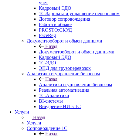
учет
Кадровый ЭДО
1С:Зарплата и управление персоналом
Договор сопровождения
Работа в облаке
PROSTO:СКУД
FaceReg
Документооборот и обмен данными
Назад
Документооборот и обмен данными
Кадровый ЭДО
1С-ЭДО
ЭПД для грузоперевозок
Аналитика и управление бизнесом
Назад
Аналитика и управление бизнесом
Реальная автоматизация
1С:Аналитика
BI-системы
Внедрение ИИ в 1С
Услуги
Назад
Услуги
Сопровождение 1С
Назад