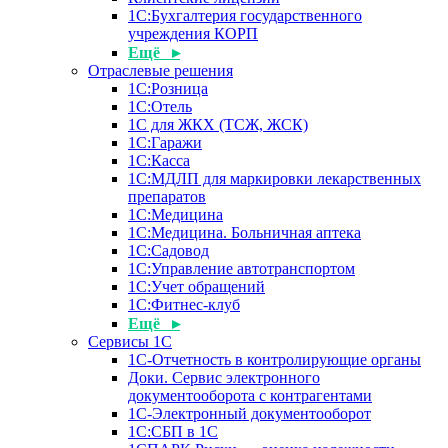
1С:Бухгалтерия государственного
учреждения КОРП
Ещё ▸
Отраслевые решения
1С:Розница
1С:Отель
1С для ЖКХ (ТСЖ, ЖСК)
1С:Гаражи
1С:Касса
1С:МДЛП для маркировки лекарственных
препаратов
1С:Медицина
1С:Медицина. Больничная аптека
1С:Садовод
1С:Управление автотранспортом
1С:Учет обращений
1С:Фитнес-клуб
Ещё ▸
Сервисы 1С
1С-Отчетность в контролирующие органы
Доки. Сервис электронного
документооборота с контрагентами
1С-Электронный документооборот
1С:СБП в 1С