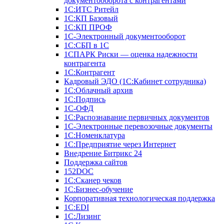
документооборота с контрагентами
1С:ИТС Ритейл
1С:КП Базовый
1С:КП ПРОФ
1С-Электронный документооборот
1С:СБП в 1С
1СПАРК Риски — оценка надежности
контрагента
1С:Контрагент
Кадровый ЭДО (1С:Кабинет сотрудника)
1С:Облачный архив
1С:Подпись
1С-ОФД
1С:Распознавание первичных документов
1С-Электронные перевозочные документы
1С:Номенклатура
1С:Предприятие через Интернет
Внедрение Битрикс 24
Поддержка сайтов
152DOC
1С:Сканер чеков
1С:Бизнес-обучение
Корпоративная технологическая поддержка
1С:ЕDI
1С:Лизинг