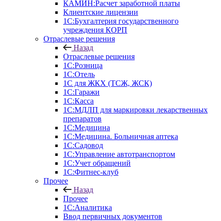
КАМИН:Расчет заработной платы
Клиентские лицензии
1С:Бухгалтерия государственного
учреждения КОРП
Отраслевые решения
Назад
Отраслевые решения
1С:Розница
1С:Отель
1С для ЖКХ (ТСЖ, ЖСК)
1С:Гаражи
1С:Касса
1С:МДЛП для маркировки лекарственных
препаратов
1С:Медицина
1С:Медицина. Больничная аптека
1С:Садовод
1С:Управление автотранспортом
1С:Учет обращений
1С:Фитнес-клуб
Прочее
Назад
Прочее
1С:Аналитика
Ввод первичных документов