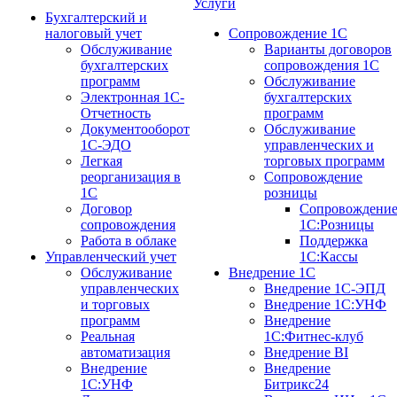
Услуги
Бухгалтерский и
налоговый учет
Сопровождение 1С
Обслуживание
Варианты договоров
бухгалтерских
сопровождения 1С
программ
Обслуживание
Электронная 1С-
бухгалтерских
Отчетность
программ
Документооборот
Обслуживание
1С-ЭДО
управленческих и
Легкая
торговых программ
реорганизация в
Сопровождение
1С
розницы
Договор
Сопровождени
сопровождения
1С:Розницы
Работа в облаке
Поддержка
Управленческий учет
1С:Кассы
Обслуживание
Внедрение 1С
управленческих
Внедрение 1С-ЭПД
и торговых
Внедрение 1С:УНФ
программ
Внедрение
Реальная
1С:Фитнес-клуб
автоматизация
Внедрение BI
Внедрение
Внедрение
1С:УНФ
Битрикс24