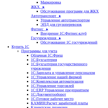
Маркировка
ЖКХ ▸
Обслуживание программ для ЖКХ
Автотранспорт ▸
Управление автотранспортом
ЭПД для грузоперевозок
Фитнес ▸
Внедрение 1С:Фитнес-клуб
Госучреждения ▸
Обслуживание 1С госучреждений
Купить 1С
Программы для учета
Облачная 1С:Фреш
1С:Бухгалтерия
1С:Бухгалтерия государственного
учреждения
1С:Зарплата и управление персоналом
1С:Управление нашей фирмой
1С:Комплексная автоматизация
1С:Управление торговлей
1С:ERP Управление предприятием
1С:Документооборот
1C:Готовое рабочее место
КАМИН:Расчет заработной платы
Клиентские лицензии