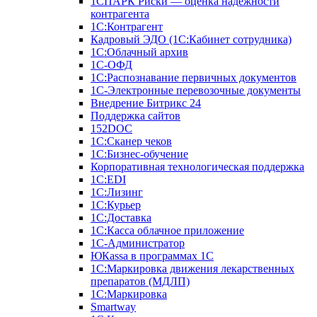
1СПАРК Риски — оценка надежности
контрагента
1С:Контрагент
Кадровый ЭДО (1С:Кабинет сотрудника)
1С:Облачный архив
1С-ОФД
1С:Распознавание первичных документов
1С-Электронные перевозочные документы
Внедрение Битрикс 24
Поддержка сайтов
152DOC
1С:Сканер чеков
1С:Бизнес-обучение
Корпоративная технологическая поддержка
1С:ЕDI
1С:Лизинг
1С:Курьер
1С:Доставка
1С:Касса облачное приложение
1С-Администратор
ЮКаssа в программах 1С
1С:Маркировка движения лекарственных
препаратов (МДЛП)
1С:Маркировка
Smartway