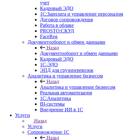
учет
Кадровый ЭДО
1С:Зарплата и управление персоналом
Договор сопровождения
Работа в облаке
PROSTO:СКУД
FaceReg
Документооборот и обмен данными
Назад
Документооборот и обмен данными
Кадровый ЭДО
1С-ЭДО
ЭПД для грузоперевозок
Аналитика и управление бизнесом
Назад
Аналитика и управление бизнесом
Реальная автоматизация
1С:Аналитика
BI-системы
Внедрение ИИ в 1С
Услуги
Назад
Услуги
Сопровождение 1С
Назад