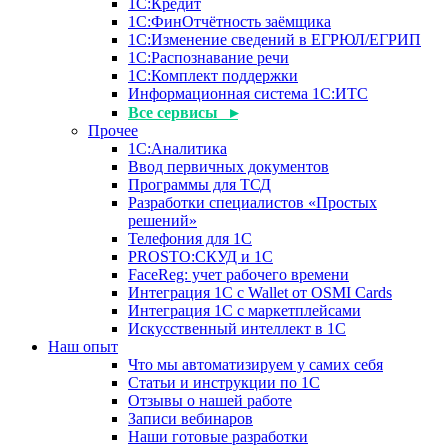
1С:Кредит
1С:ФинОтчётность заёмщика
1С:Изменение сведений в ЕГРЮЛ/ЕГРИП
1С:Распознавание речи
1С:Комплект поддержки
Информационная система 1С:ИТС
Все сервисы ▸
Прочее
1С:Аналитика
Ввод первичных документов
Программы для ТСД
Разработки специалистов «Простых
решений»
Телефония для 1С
PROSTO:СКУД и 1С
FaceReg: учет рабочего времени
Интеграция 1С с Wallet от OSMI Cards
Интеграция 1С с маркетплейсами
Искусственный интеллект в 1С
Наш опыт
Что мы автоматизируем у самих себя
Статьи и инструкции по 1С
Отзывы о нашей работе
Записи вебинаров
Наши готовые разработки