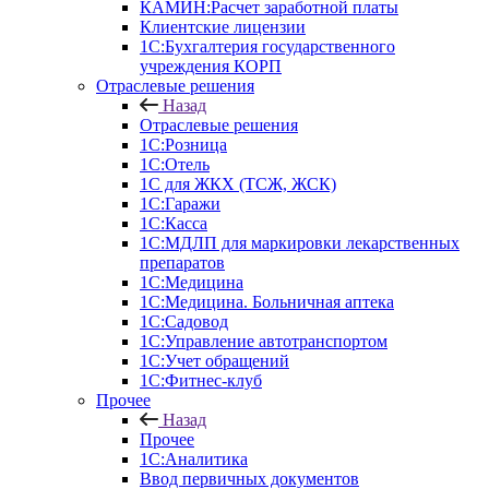
КАМИН:Расчет заработной платы
Клиентские лицензии
1С:Бухгалтерия государственного
учреждения КОРП
Отраслевые решения
Назад
Отраслевые решения
1С:Розница
1С:Отель
1С для ЖКХ (ТСЖ, ЖСК)
1С:Гаражи
1С:Касса
1С:МДЛП для маркировки лекарственных
препаратов
1С:Медицина
1С:Медицина. Больничная аптека
1С:Садовод
1С:Управление автотранспортом
1С:Учет обращений
1С:Фитнес-клуб
Прочее
Назад
Прочее
1С:Аналитика
Ввод первичных документов