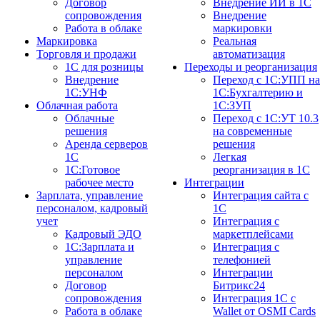
Договор
Внедрение ИИ в 1С
сопровождения
Внедрение
Работа в облаке
маркировки
Маркировка
Реальная
Торговля и продажи
автоматизация
1С для розницы
Переходы и реорганизация
Внедрение
Переход с 1С:УПП на
1С:УНФ
1С:Бухгалтерию и
Облачная работа
1С:ЗУП
Облачные
Переход с 1С:УТ 10.3
решения
на современные
Аренда серверов
решения
1С
Легкая
1C:Готовое
реорганизация в 1С
рабочее место
Интеграции
Зарплата, управление
Интеграция сайта с
персоналом, кадровый
1С
учет
Интеграция с
Кадровый ЭДО
маркетплейсами
1С:Зарплата и
Интеграция с
управление
телефонией
персоналом
Интеграции
Договор
Битрикс24
сопровождения
Интеграция 1С с
Работа в облаке
Wallet от OSMI Cards