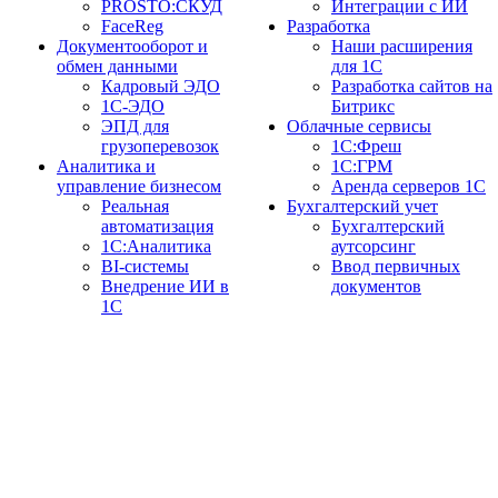
PROSTO:СКУД
Интеграции с ИИ
FaceReg
Разработка
Документооборот и
Наши расширения
обмен данными
для 1С
Кадровый ЭДО
Разработка сайтов на
1С-ЭДО
Битрикс
ЭПД для
Облачные сервисы
грузоперевозок
1С:Фреш
Аналитика и
1С:ГРМ
управление бизнесом
Аренда серверов 1С
Реальная
Бухгалтерский учет
автоматизация
Бухгалтерский
1С:Аналитика
аутсорсинг
BI-системы
Ввод первичных
Внедрение ИИ в
документов
1С