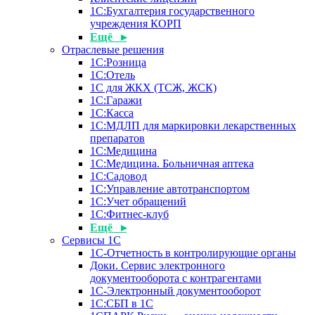
1С:Бухгалтерия государственного
учреждения КОРП
Ещё ▸
Отраслевые решения
1С:Розница
1С:Отель
1С для ЖКХ (ТСЖ, ЖСК)
1С:Гаражи
1С:Касса
1С:МДЛП для маркировки лекарственных
препаратов
1С:Медицина
1С:Медицина. Больничная аптека
1С:Садовод
1С:Управление автотранспортом
1С:Учет обращений
1С:Фитнес-клуб
Ещё ▸
Сервисы 1С
1С-Отчетность в контролирующие органы
Доки. Сервис электронного
документооборота с контрагентами
1С-Электронный документооборот
1С:СБП в 1С