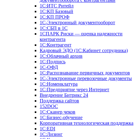
документооборота с контрагентами
1С:ИТС Ритейл
1С:КП Базовый
1С:КП ПРОФ
1С-Электронный документооборот
1С:СБП в 1С
1СПАРК Риски — оценка надежности
контрагента
1С:Контрагент
Кадровый ЭДО (1С:Кабинет сотрудника)
1С:Облачный архив
1С:Подпись
1С-ОФД
1С:Распознавание первичных документов
1С-Электронные перевозочные документы
1С:Номенклатура
1С:Предприятие через Интернет
Внедрение Битрикс 24
Поддержка сайтов
152DOC
1С:Сканер чеков
1С:Бизнес-обучение
Корпоративная технологическая поддержка
1С:ЕDI
1С:Лизинг