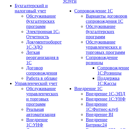
Услуги
Бухгалтерский и
налоговый учет
Сопровождение 1С
Обслуживание
Варианты договоров
бухгалтерских
сопровождения 1С
программ
Обслуживание
Электронная 1С-
бухгалтерских
Отчетность
программ
Документооборот
Обслуживание
1С-ЭДО
управленческих и
Легкая
торговых программ
реорганизация в
Сопровождение
1С
розницы
Договор
Сопровождени
сопровождения
1С:Розницы
Работа в облаке
Поддержка
Управленческий учет
1С:Кассы
Обслуживание
Внедрение 1С
управленческих
Внедрение 1С-ЭПД
и торговых
Внедрение 1С:УНФ
программ
Внедрение
Реальная
1С:Фитнес-клуб
автоматизация
Внедрение BI
Внедрение
Внедрение
1С:УНФ
Битрикс24