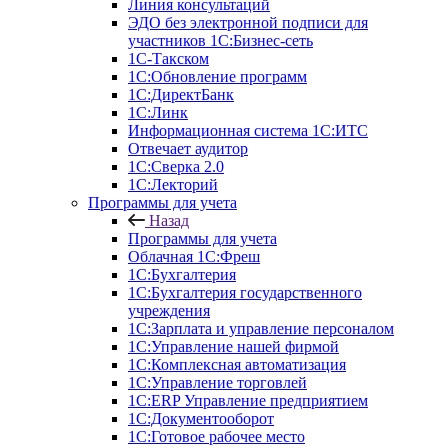
Линия консультаций
ЭДО без электронной подписи для
участников 1С:Бизнес-сеть
1С-Такском
1С:Обновление программ
1С:ДиректБанк
1С:Линк
Информационная система 1С:ИТС
Отвечает аудитор
1С:Сверка 2.0
1С:Лекторий
Программы для учета
Назад
Программы для учета
Облачная 1С:Фреш
1С:Бухгалтерия
1С:Бухгалтерия государственного
учреждения
1С:Зарплата и управление персоналом
1С:Управление нашей фирмой
1С:Комплексная автоматизация
1С:Управление торговлей
1С:ERP Управление предприятием
1С:Документооборот
1C:Готовое рабочее место