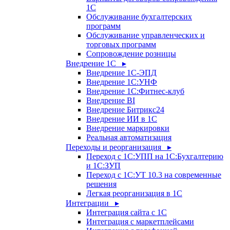
1С
Обслуживание бухгалтерских
программ
Обслуживание управленческих и
торговых программ
Сопровождение розницы
Внедрение 1С ▸
Внедрение 1С-ЭПД
Внедрение 1С:УНФ
Внедрение 1С:Фитнес-клуб
Внедрение BI
Внедрение Битрикс24
Внедрение ИИ в 1С
Внедрение маркировки
Реальная автоматизация
Переходы и реорганизация ▸
Переход с 1С:УПП на 1С:Бухгалтерию
и 1С:ЗУП
Переход с 1С:УТ 10.3 на современные
решения
Легкая реорганизация в 1С
Интеграции ▸
Интеграция сайта с 1С
Интеграция с маркетплейсами