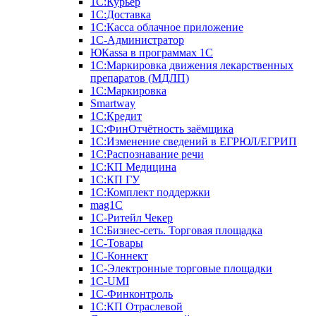
1С:Курьер
1С:Доставка
1С:Касса облачное приложение
1С-Администратор
ЮКаssа в программах 1С
1С:Маркировка движения лекарственных
препаратов (МДЛП)
1С:Маркировка
Smartway
1С:Кредит
1С:ФинОтчётность заёмщика
1С:Изменение сведений в ЕГРЮЛ/ЕГРИП
1С:Распознавание речи
1С:КП Медицина
1С:КП ГУ
1С:Комплект поддержки
mag1C
1С-Ритейл Чекер
1С:Бизнес-сеть. Торговая площадка
1С-Товары
1С-Коннект
1С-Электронные торговые площадки
1C-UMI
1С-Финконтроль
1С:КП Отраслевой