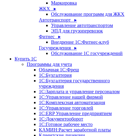
Маркировка
ЖКХ ▸
Обслуживание программ для ЖКХ
Автотранспорт ▸
Управление автотранспортом
ЭПД для грузоперевозок
Фитнес ▸
Внедрение 1С:Фитнес-клуб
Госучреждения ▸
Обслуживание 1С госучреждений
Купить 1С
Программы для учета
Облачная 1С:Фреш
1С:Бухгалтерия
1С:Бухгалтерия государственного
учреждения
1С:Зарплата и управление персоналом
1С:Управление нашей фирмой
1С:Комплексная автоматизация
1С:Управление торговлей
1С:ERP Управление предприятием
1С:Документооборот
1C:Готовое рабочее место
КАМИН:Расчет заработной платы
Клиентские лицензии