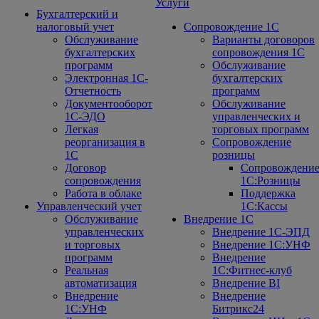
Услуги
Бухгалтерский и
налоговый учет
Сопровождение 1С
Обслуживание
Варианты договоров
бухгалтерских
сопровождения 1С
программ
Обслуживание
Электронная 1С-
бухгалтерских
Отчетность
программ
Документооборот
Обслуживание
1С-ЭДО
управленческих и
Легкая
торговых программ
реорганизация в
Сопровождение
1С
розницы
Договор
Сопровождени
сопровождения
1С:Розницы
Работа в облаке
Поддержка
Управленческий учет
1С:Кассы
Обслуживание
Внедрение 1С
управленческих
Внедрение 1С-ЭПД
и торговых
Внедрение 1С:УНФ
программ
Внедрение
Реальная
1С:Фитнес-клуб
автоматизация
Внедрение BI
Внедрение
Внедрение
1С:УНФ
Битрикс24