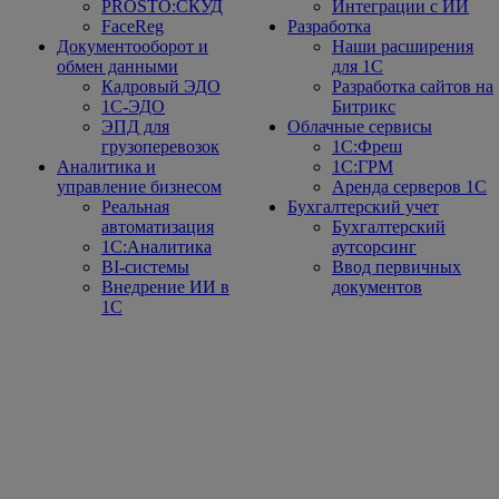
PROSTO:СКУД
Интеграции с ИИ
FaceReg
Разработка
Документооборот и
Наши расширения
обмен данными
для 1С
Кадровый ЭДО
Разработка сайтов на
1С-ЭДО
Битрикс
ЭПД для
Облачные сервисы
грузоперевозок
1С:Фреш
Аналитика и
1С:ГРМ
управление бизнесом
Аренда серверов 1С
Реальная
Бухгалтерский учет
автоматизация
Бухгалтерский
1С:Аналитика
аутсорсинг
BI-системы
Ввод первичных
Внедрение ИИ в
документов
1С