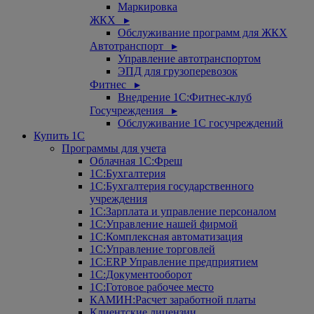
Маркировка
ЖКХ ▸
Обслуживание программ для ЖКХ
Автотранспорт ▸
Управление автотранспортом
ЭПД для грузоперевозок
Фитнес ▸
Внедрение 1С:Фитнес-клуб
Госучреждения ▸
Обслуживание 1С госучреждений
Купить 1С
Программы для учета
Облачная 1С:Фреш
1С:Бухгалтерия
1С:Бухгалтерия государственного
учреждения
1С:Зарплата и управление персоналом
1С:Управление нашей фирмой
1С:Комплексная автоматизация
1С:Управление торговлей
1С:ERP Управление предприятием
1С:Документооборот
1C:Готовое рабочее место
КАМИН:Расчет заработной платы
Клиентские лицензии