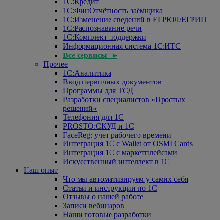
1С:Кредит
1С:ФинОтчётность заёмщика
1С:Изменение сведений в ЕГРЮЛ/ЕГРИП
1С:Распознавание речи
1С:Комплект поддержки
Информационная система 1С:ИТС
Все сервисы ▸
Прочее
1С:Аналитика
Ввод первичных документов
Программы для ТСД
Разработки специалистов «Простых
решений»
Телефония для 1С
PROSTO:СКУД и 1С
FaceReg: учет рабочего времени
Интеграция 1С с Wallet от OSMI Cards
Интеграция 1С с маркетплейсами
Искусственный интеллект в 1С
Наш опыт
Что мы автоматизируем у самих себя
Статьи и инструкции по 1С
Отзывы о нашей работе
Записи вебинаров
Наши готовые разработки