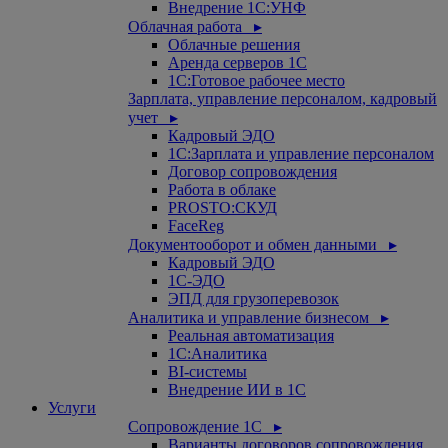
Внедрение 1С:УНФ
Облачная работа ▸
Облачные решения
Аренда серверов 1С
1C:Готовое рабочее место
Зарплата, управление персоналом, кадровый
учет ▸
Кадровый ЭДО
1С:Зарплата и управление персоналом
Договор сопровождения
Работа в облаке
PROSTO:СКУД
FaceReg
Документооборот и обмен данными ▸
Кадровый ЭДО
1С-ЭДО
ЭПД для грузоперевозок
Аналитика и управление бизнесом ▸
Реальная автоматизация
1С:Аналитика
BI-системы
Внедрение ИИ в 1С
Услуги
Сопровождение 1С ▸
Варианты договоров сопровождения