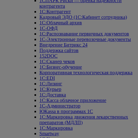
1СПАРК Риски — оценка надежности
контрагента
1С:Контрагент
Кадровый ЭДО (1С:Кабинет сотрудника)
1С:Облачный архив
1С-ОФД
1С:Распознавание первичных документов
1С-Электронные перевозочные документы
Внедрение Битрикс 24
Поддержка сайтов
152DOC
1С:Сканер чеков
1С:Бизнес-обучение
Корпоративная технологическая поддержка
1С:ЕDI
1С:Лизинг
1С:Курьер
1С:Доставка
1С:Касса облачное приложение
1С-Администратор
ЮКаssа в программах 1С
1С:Маркировка движения лекарственных
препаратов (МДЛП)
1С:Маркировка
Smartway