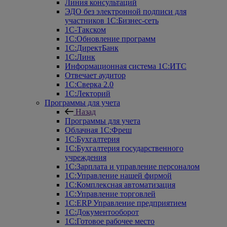
Линия консультаций
ЭДО без электронной подписи для
участников 1С:Бизнес-сеть
1С-Такском
1С:Обновление программ
1С:ДиректБанк
1С:Линк
Информационная система 1С:ИТС
Отвечает аудитор
1С:Сверка 2.0
1С:Лекторий
Программы для учета
Назад
Программы для учета
Облачная 1С:Фреш
1С:Бухгалтерия
1С:Бухгалтерия государственного
учреждения
1С:Зарплата и управление персоналом
1С:Управление нашей фирмой
1С:Комплексная автоматизация
1С:Управление торговлей
1С:ERP Управление предприятием
1С:Документооборот
1C:Готовое рабочее место