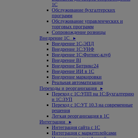
1С
Обслуживание бухгалтерских
программ
Обслуживание управленческих и
торговых программ
Сопровождение розницы
Внедрение 1С ▸
Внедрение 1С-ЭПД
Внедрение 1С:УНФ
Внедрение 1С:Фитнес-клуб
Внедрение BI
Внедрение Битрикс24
Внедрение ИИ в 1С
Внедрение маркировки
Реальная автоматизация
Переходы и реорганизация ▸
Переход с 1С:УПП на 1С:Бухгалтерию
и 1С:ЗУП
Переход с 1С:УТ 10.3 на современные
решения
Легкая реорганизация в 1С
Интеграции ▸
Интеграция сайта с 1С
Интеграция с маркетплейсами