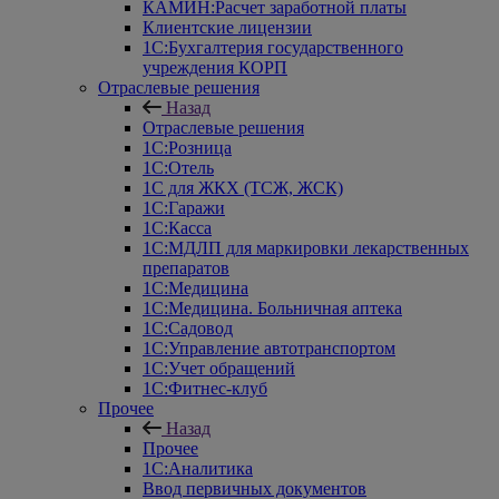
КАМИН:Расчет заработной платы
Клиентские лицензии
1С:Бухгалтерия государственного
учреждения КОРП
Отраслевые решения
Назад
Отраслевые решения
1С:Розница
1С:Отель
1С для ЖКХ (ТСЖ, ЖСК)
1С:Гаражи
1С:Касса
1С:МДЛП для маркировки лекарственных
препаратов
1С:Медицина
1С:Медицина. Больничная аптека
1С:Садовод
1С:Управление автотранспортом
1С:Учет обращений
1С:Фитнес-клуб
Прочее
Назад
Прочее
1С:Аналитика
Ввод первичных документов