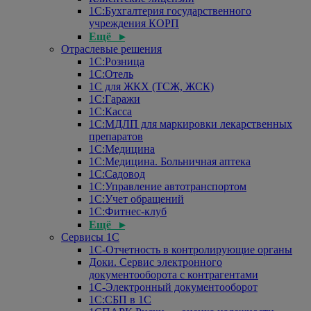
1С:Бухгалтерия государственного
учреждения КОРП
Ещё ▸
Отраслевые решения
1С:Розница
1С:Отель
1С для ЖКХ (ТСЖ, ЖСК)
1С:Гаражи
1С:Касса
1С:МДЛП для маркировки лекарственных
препаратов
1С:Медицина
1С:Медицина. Больничная аптека
1С:Садовод
1С:Управление автотранспортом
1С:Учет обращений
1С:Фитнес-клуб
Ещё ▸
Сервисы 1С
1С-Отчетность в контролирующие органы
Доки. Сервис электронного
документооборота с контрагентами
1С-Электронный документооборот
1С:СБП в 1С