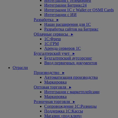
Интеграция с телефонией
Интеграции Битрикс24
Интеграция 1С с Wallet от OSMI Cards
Интеграции с ИИ
Разработка ▸
Наши расширения для 1С
Разработка сайтов на Битрикс
Облачные сервисы ▸
1С:Фреш
1С:ГРМ
Аренда серверов 1С
Бухгалтерский учет ▸
Бухгалтерский аутсорсинг
Ввод первичных документов
Отрасли
Производство ▸
Автоматизация производства
Маркировка
Оптовая торговля ▸
Интеграция с маркетплейсами
Маркировка
Розничная торговля ▸
Сопровождение 1С:Розницы
Поддержка 1С:Кассы
Магазин «под ключ»