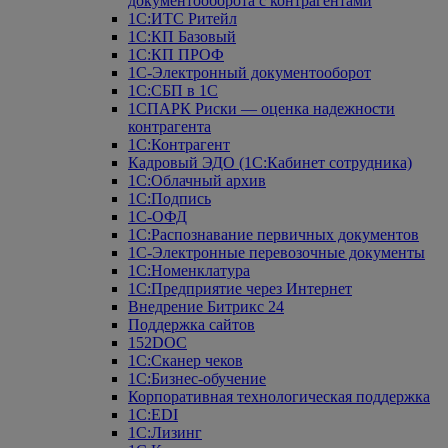
документооборота с контрагентами
1С:ИТС Ритейл
1С:КП Базовый
1С:КП ПРОФ
1С-Электронный документооборот
1С:СБП в 1С
1СПАРК Риски — оценка надежности
контрагента
1С:Контрагент
Кадровый ЭДО (1С:Кабинет сотрудника)
1С:Облачный архив
1С:Подпись
1С-ОФД
1С:Распознавание первичных документов
1С-Электронные перевозочные документы
1С:Номенклатура
1С:Предприятие через Интернет
Внедрение Битрикс 24
Поддержка сайтов
152DOC
1С:Сканер чеков
1С:Бизнес-обучение
Корпоративная технологическая поддержка
1С:ЕDI
1С:Лизинг