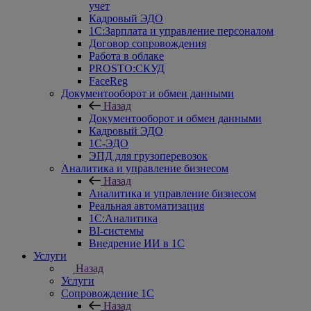
учет
Кадровый ЭДО
1С:Зарплата и управление персоналом
Договор сопровождения
Работа в облаке
PROSTO:СКУД
FaceReg
Документооборот и обмен данными
Назад
Документооборот и обмен данными
Кадровый ЭДО
1С-ЭДО
ЭПД для грузоперевозок
Аналитика и управление бизнесом
Назад
Аналитика и управление бизнесом
Реальная автоматизация
1С:Аналитика
BI-системы
Внедрение ИИ в 1С
Услуги
Назад
Услуги
Сопровождение 1С
Назад