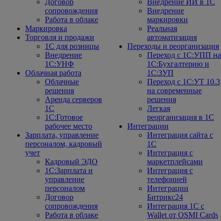
Договор
Внедрение ИИ в 1С
сопровождения
Внедрение
Работа в облаке
маркировки
Маркировка
Реальная
Торговля и продажи
автоматизация
1С для розницы
Переходы и реорганизация
Внедрение
Переход с 1С:УПП на
1С:УНФ
1С:Бухгалтерию и
Облачная работа
1С:ЗУП
Облачные
Переход с 1С:УТ 10.3
решения
на современные
Аренда серверов
решения
1С
Легкая
1C:Готовое
реорганизация в 1С
рабочее место
Интеграции
Зарплата, управление
Интеграция сайта с
персоналом, кадровый
1С
учет
Интеграция с
Кадровый ЭДО
маркетплейсами
1С:Зарплата и
Интеграция с
управление
телефонией
персоналом
Интеграции
Договор
Битрикс24
сопровождения
Интеграция 1С с
Работа в облаке
Wallet от OSMI Cards