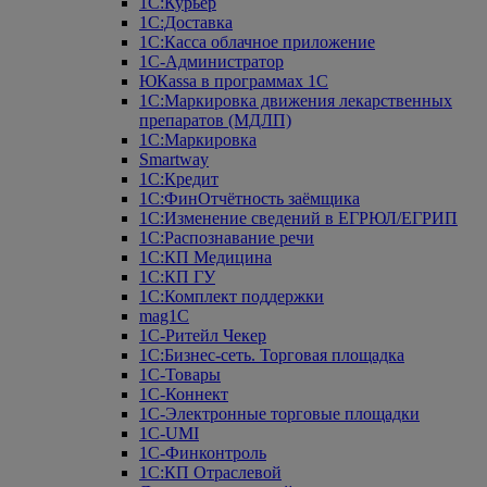
1С:Курьер
1С:Доставка
1С:Касса облачное приложение
1С-Администратор
ЮКаssа в программах 1С
1С:Маркировка движения лекарственных
препаратов (МДЛП)
1С:Маркировка
Smartway
1С:Кредит
1С:ФинОтчётность заёмщика
1С:Изменение сведений в ЕГРЮЛ/ЕГРИП
1С:Распознавание речи
1С:КП Медицина
1С:КП ГУ
1С:Комплект поддержки
mag1C
1С-Ритейл Чекер
1С:Бизнес-сеть. Торговая площадка
1С-Товары
1С-Коннект
1С-Электронные торговые площадки
1C-UMI
1С-Финконтроль
1С:КП Отраслевой