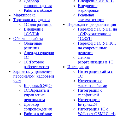
Договор
Внедрение ИИ в 1С
сопровождения
Внедрение
Работа в облаке
маркировки
Маркировка
Реальная
Торговля и продажи
автоматизация
1С для розницы
Переходы и реорганизация
Внедрение
Переход с 1С:УПП на
1С:УНФ
1С:Бухгалтерию и
Облачная работа
1С:ЗУП
Облачные
Переход с 1С:УТ 10.3
решения
на современные
Аренда серверов
решения
1С
Легкая
1C:Готовое
реорганизация в 1С
рабочее место
Интеграции
Зарплата, управление
Интеграция сайта с
персоналом, кадровый
1С
учет
Интеграция с
Кадровый ЭДО
маркетплейсами
1С:Зарплата и
Интеграция с
управление
телефонией
персоналом
Интеграции
Договор
Битрикс24
сопровождения
Интеграция 1С с
Работа в облаке
Wallet от OSMI Cards