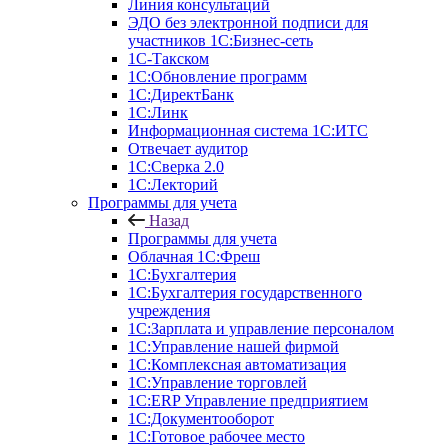
Линия консультаций
ЭДО без электронной подписи для
участников 1С:Бизнес-сеть
1С-Такском
1С:Обновление программ
1С:ДиректБанк
1С:Линк
Информационная система 1С:ИТС
Отвечает аудитор
1С:Сверка 2.0
1С:Лекторий
Программы для учета
Назад
Программы для учета
Облачная 1С:Фреш
1С:Бухгалтерия
1С:Бухгалтерия государственного
учреждения
1С:Зарплата и управление персоналом
1С:Управление нашей фирмой
1С:Комплексная автоматизация
1С:Управление торговлей
1С:ERP Управление предприятием
1С:Документооборот
1C:Готовое рабочее место