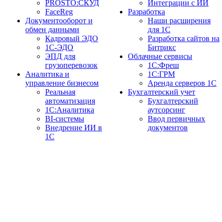
PROSTO:СКУД
Интеграции с ИИ
FaceReg
Разработка
Документооборот и
Наши расширения
обмен данными
для 1С
Кадровый ЭДО
Разработка сайтов на
1С-ЭДО
Битрикс
ЭПД для
Облачные сервисы
грузоперевозок
1С:Фреш
Аналитика и
1С:ГРМ
управление бизнесом
Аренда серверов 1С
Реальная
Бухгалтерский учет
автоматизация
Бухгалтерский
1С:Аналитика
аутсорсинг
BI-системы
Ввод первичных
Внедрение ИИ в
документов
1С