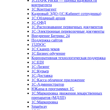
1СПАРК Риски — оценка надежности
контрагента
1С:Контрагент
Кадровый ЭДО (1С:Кабинет сотрудника)
1С:Облачный архив
1С-ОФД
1С:Распознавание первичных документов
1С-Электронные перевозочные документы
Внедрение Битрикс 24
Поддержка сайтов
152DOC
1С:Сканер чеков
1С:Бизнес-обучение
Корпоративная технологическая поддержка
1С:ЕDI
1С:Лизинг
1С:Курьер
1С:Доставка
1С:Касса облачное приложение
1С-Администратор
ЮКаssа в программах 1С
1С:Маркировка движения лекарственных
препаратов (МДЛП)
1С:Маркировка
Smartway