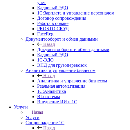
учет
Кадровый ЭДО
1С:Зарплата и управление персоналом
Договор сопровождения
Работа в облаке
PROSTO:СКУД
FaceReg
Документооборот и обмен данными
Назад
Документооборот и обмен данными
Кадровый ЭДО
1С-ЭДО
ЭПД для грузоперевозок
Аналитика и управление бизнесом
Назад
Аналитика и управление бизнесом
Реальная автоматизация
1С:Аналитика
BI-системы
Внедрение ИИ в 1С
Услуги
Назад
Услуги
Сопровождение 1С
Назад