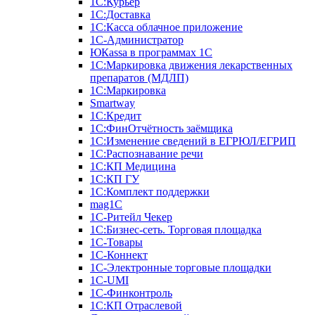
1С:Курьер
1С:Доставка
1С:Касса облачное приложение
1С-Администратор
ЮКаssа в программах 1С
1С:Маркировка движения лекарственных
препаратов (МДЛП)
1С:Маркировка
Smartway
1С:Кредит
1С:ФинОтчётность заёмщика
1С:Изменение сведений в ЕГРЮЛ/ЕГРИП
1С:Распознавание речи
1С:КП Медицина
1С:КП ГУ
1С:Комплект поддержки
mag1C
1С-Ритейл Чекер
1С:Бизнес-сеть. Торговая площадка
1С-Товары
1С-Коннект
1С-Электронные торговые площадки
1C-UMI
1С-Финконтроль
1С:КП Отраслевой