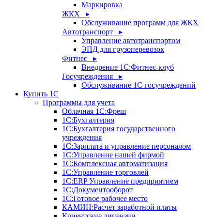
Маркировка
ЖКХ ▸
Обслуживание программ для ЖКХ
Автотранспорт ▸
Управление автотранспортом
ЭПД для грузоперевозок
Фитнес ▸
Внедрение 1С:Фитнес-клуб
Госучреждения ▸
Обслуживание 1С госучреждений
Купить 1С
Программы для учета
Облачная 1С:Фреш
1С:Бухгалтерия
1С:Бухгалтерия государственного
учреждения
1С:Зарплата и управление персоналом
1С:Управление нашей фирмой
1С:Комплексная автоматизация
1С:Управление торговлей
1С:ERP Управление предприятием
1С:Документооборот
1C:Готовое рабочее место
КАМИН:Расчет заработной платы
Клиентские лицензии