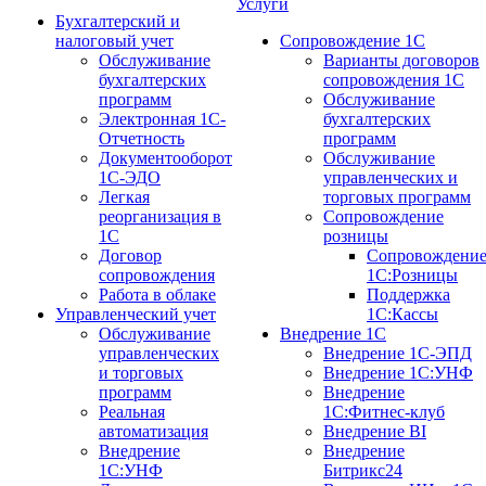
Услуги
Бухгалтерский и
налоговый учет
Сопровождение 1С
Обслуживание
Варианты договоров
бухгалтерских
сопровождения 1С
программ
Обслуживание
Электронная 1С-
бухгалтерских
Отчетность
программ
Документооборот
Обслуживание
1С-ЭДО
управленческих и
Легкая
торговых программ
реорганизация в
Сопровождение
1С
розницы
Договор
Сопровождени
сопровождения
1С:Розницы
Работа в облаке
Поддержка
Управленческий учет
1С:Кассы
Обслуживание
Внедрение 1С
управленческих
Внедрение 1С-ЭПД
и торговых
Внедрение 1С:УНФ
программ
Внедрение
Реальная
1С:Фитнес-клуб
автоматизация
Внедрение BI
Внедрение
Внедрение
1С:УНФ
Битрикс24