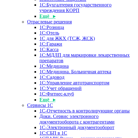
1С:Бухгалтерия государственного
учреждения КОРП
Ещё ▸
Отраслевые решения
1С:Розница
1С:Отель
1С для ЖКХ (ТСЖ, ЖСК)
1С:Гаражи
1С:Касса
1С:МДЛП для маркировки лекарственных
препаратов
1С:Медицина
1С:Медицина. Больничная аптека
1С:Садовод
1С:Управление автотранспортом
1С:Учет обращений
1С:Фитнес-клуб
Ещё ▸
Сервисы 1С
1С-Отчетность в контролирующие органы
Доки. Сервис электронного
документооборота с контрагентами
1С-Электронный документооборот
1С:СБП в 1С