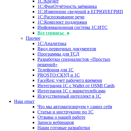
1С:Кредит
1С:ФинОтчётность заёмщика
1С:Изменение сведений в ЕГРЮЛ/ЕГРИП
1С:Распознавание речи
1С:Комплект поддержки
Информационная система 1С:ИТС
Все сервисы ▸
Прочее
1С:Аналитика
Ввод первичных документов
Программы для ТСД
Разработки специалистов «Простых
решений»
Телефония для 1С
PROSTO:СКУД и 1С
FaceReg: учет рабочего времени
Интеграция 1С с Wallet от OSMI Cards
Интеграция 1С с маркетплейсами
Искусственный интеллект в 1С
Наш опыт
Что мы автоматизируем у самих себя
Статьи и инструкции по 1С
Отзывы о нашей работе
Записи вебинаров
Наши готовые разработки