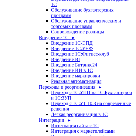
1С
Обслуживание бухгалтерских
программ
Обслуживание управленческих и
торговых программ
Сопровождение розницы
Внедрение 1С ▸
Внедрение 1С-ЭПД
Внедрение 1С:УНФ
Внедрение 1С:Фитнес-клуб
Внедрение BI
Внедрение Битрикс24
Внедрение ИИ в 1С
Внедрение маркировки
Реальная автоматизация
Переходы и реорганизация ▸
Переход с 1С:УПП на 1С:Бухгалтерию
и 1С:ЗУП
Переход с 1С:УТ 10.3 на современные
решения
Легкая реорганизация в 1С
Интеграции ▸
Интеграция сайта с 1С
Интеграция с маркетплейсами