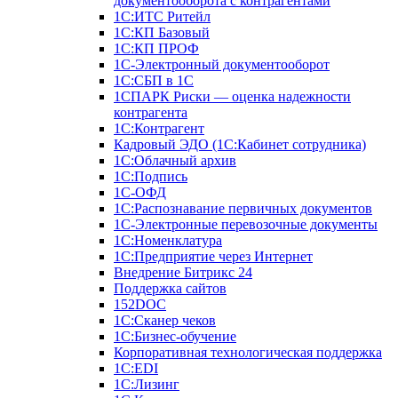
документооборота с контрагентами
1С:ИТС Ритейл
1С:КП Базовый
1С:КП ПРОФ
1С-Электронный документооборот
1С:СБП в 1С
1СПАРК Риски — оценка надежности
контрагента
1С:Контрагент
Кадровый ЭДО (1С:Кабинет сотрудника)
1С:Облачный архив
1С:Подпись
1С-ОФД
1С:Распознавание первичных документов
1С-Электронные перевозочные документы
1С:Номенклатура
1С:Предприятие через Интернет
Внедрение Битрикс 24
Поддержка сайтов
152DOC
1С:Сканер чеков
1С:Бизнес-обучение
Корпоративная технологическая поддержка
1С:ЕDI
1С:Лизинг