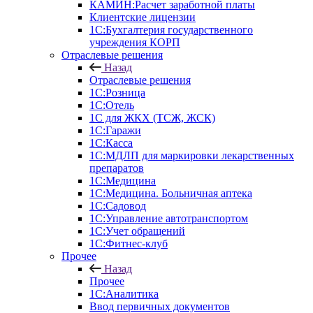
КАМИН:Расчет заработной платы
Клиентские лицензии
1С:Бухгалтерия государственного
учреждения КОРП
Отраслевые решения
Назад
Отраслевые решения
1С:Розница
1С:Отель
1С для ЖКХ (ТСЖ, ЖСК)
1С:Гаражи
1С:Касса
1С:МДЛП для маркировки лекарственных
препаратов
1С:Медицина
1С:Медицина. Больничная аптека
1С:Садовод
1С:Управление автотранспортом
1С:Учет обращений
1С:Фитнес-клуб
Прочее
Назад
Прочее
1С:Аналитика
Ввод первичных документов