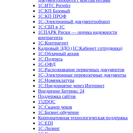
документооборота с контрагентами
1С:ИТС Ритейл
1С:КП Базовый
1С:КП ПРОФ
1С-Электронный документооборот
1С:СБП в 1С
1СПАРК Риски — оценка надежности
контрагента
1С:Контрагент
Кадровый ЭДО (1С:Кабинет сотрудника)
1С:Облачный архив
1С:Подпись
1С-ОФД
1С:Распознавание первичных документов
1С-Электронные перевозочные документы
1С:Номенклатура
1С:Предприятие через Интернет
Внедрение Битрикс 24
Поддержка сайтов
152DOC
1С:Сканер чеков
1С:Бизнес-обучение
Корпоративная технологическая поддержка
1С:ЕDI
1С:Лизинг