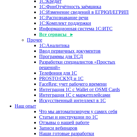
1С:Кредит
1С:ФинОтчётность заёмщика
1С:Изменение сведений в ЕГРЮЛ/ЕГРИП
1С:Распознавание речи
1С:Комплект поддержки
Информационная система 1С:ИТС
Все сервисы ▸
Прочее
1С:Аналитика
Ввод первичных документов
Программы для ТСД
Разработки специалистов «Простых
решений»
Телефония для 1С
PROSTO:СКУД и 1С
FaceReg: учет рабочего времени
Интеграция 1С с Wallet от OSMI Cards
Интеграция 1С с маркетплейсами
Искусственный интеллект в 1С
Наш опыт
Что мы автоматизируем у самих себя
Статьи и инструкции по 1С
Отзывы о нашей работе
Записи вебинаров
Наши готовые разработки