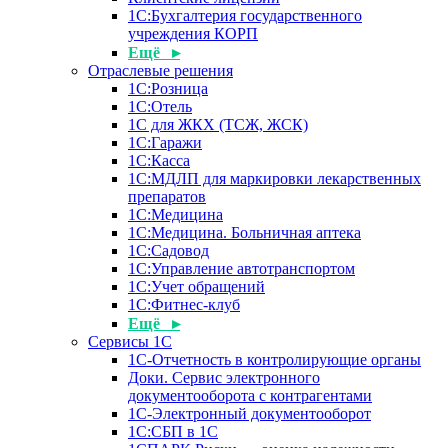
1С:Бухгалтерия государственного
учреждения КОРП
Ещё ▸
Отраслевые решения
1С:Розница
1С:Отель
1С для ЖКХ (ТСЖ, ЖСК)
1С:Гаражи
1С:Касса
1С:МДЛП для маркировки лекарственных
препаратов
1С:Медицина
1С:Медицина. Больничная аптека
1С:Садовод
1С:Управление автотранспортом
1С:Учет обращений
1С:Фитнес-клуб
Ещё ▸
Сервисы 1С
1С-Отчетность в контролирующие органы
Доки. Сервис электронного
документооборота с контрагентами
1С-Электронный документооборот
1С:СБП в 1С