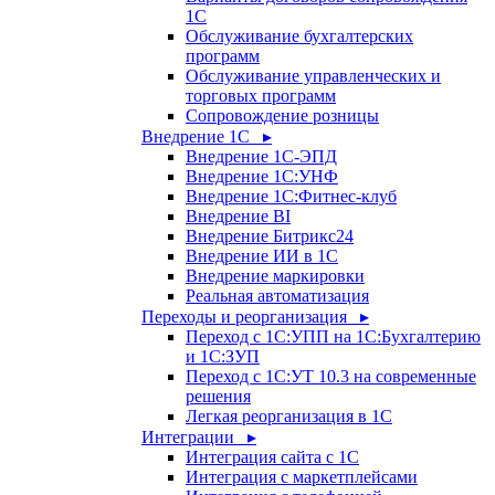
1С
Обслуживание бухгалтерских
программ
Обслуживание управленческих и
торговых программ
Сопровождение розницы
Внедрение 1С ▸
Внедрение 1С-ЭПД
Внедрение 1С:УНФ
Внедрение 1С:Фитнес-клуб
Внедрение BI
Внедрение Битрикс24
Внедрение ИИ в 1С
Внедрение маркировки
Реальная автоматизация
Переходы и реорганизация ▸
Переход с 1С:УПП на 1С:Бухгалтерию
и 1С:ЗУП
Переход с 1С:УТ 10.3 на современные
решения
Легкая реорганизация в 1С
Интеграции ▸
Интеграция сайта с 1С
Интеграция с маркетплейсами