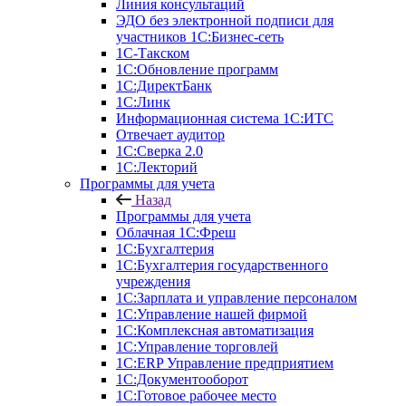
Линия консультаций
ЭДО без электронной подписи для
участников 1С:Бизнес-сеть
1С-Такском
1С:Обновление программ
1С:ДиректБанк
1С:Линк
Информационная система 1С:ИТС
Отвечает аудитор
1С:Сверка 2.0
1С:Лекторий
Программы для учета
Назад
Программы для учета
Облачная 1С:Фреш
1С:Бухгалтерия
1С:Бухгалтерия государственного
учреждения
1С:Зарплата и управление персоналом
1С:Управление нашей фирмой
1С:Комплексная автоматизация
1С:Управление торговлей
1С:ERP Управление предприятием
1С:Документооборот
1C:Готовое рабочее место