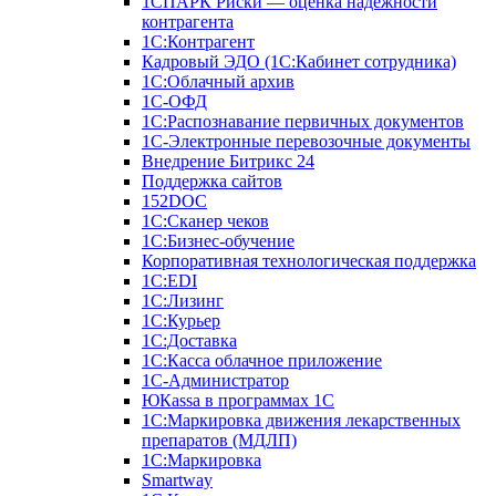
1СПАРК Риски — оценка надежности
контрагента
1С:Контрагент
Кадровый ЭДО (1С:Кабинет сотрудника)
1С:Облачный архив
1С-ОФД
1С:Распознавание первичных документов
1С-Электронные перевозочные документы
Внедрение Битрикс 24
Поддержка сайтов
152DOC
1С:Сканер чеков
1С:Бизнес-обучение
Корпоративная технологическая поддержка
1С:ЕDI
1С:Лизинг
1С:Курьер
1С:Доставка
1С:Касса облачное приложение
1С-Администратор
ЮКаssа в программах 1С
1С:Маркировка движения лекарственных
препаратов (МДЛП)
1С:Маркировка
Smartway