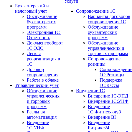
Услуги
Бухгалтерский и
налоговый учет
Сопровождение 1С
Обслуживание
Варианты договоров
бухгалтерских
сопровождения 1С
программ
Обслуживание
Электронная 1С-
бухгалтерских
Отчетность
программ
Документооборот
Обслуживание
1С-ЭДО
управленческих и
Легкая
торговых программ
реорганизация в
Сопровождение
1С
розницы
Договор
Сопровождени
сопровождения
1С:Розницы
Работа в облаке
Поддержка
Управленческий учет
1С:Кассы
Обслуживание
Внедрение 1С
управленческих
Внедрение 1С-ЭПД
и торговых
Внедрение 1С:УНФ
программ
Внедрение
Реальная
1С:Фитнес-клуб
автоматизация
Внедрение BI
Внедрение
Внедрение
1С:УНФ
Битрикс24