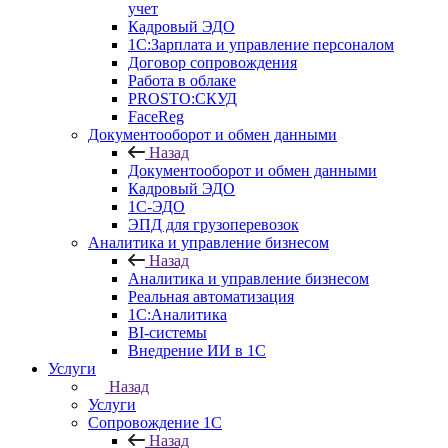
учет
Кадровый ЭДО
1С:Зарплата и управление персоналом
Договор сопровождения
Работа в облаке
PROSTO:СКУД
FaceReg
Документооборот и обмен данными
Назад
Документооборот и обмен данными
Кадровый ЭДО
1С-ЭДО
ЭПД для грузоперевозок
Аналитика и управление бизнесом
Назад
Аналитика и управление бизнесом
Реальная автоматизация
1С:Аналитика
BI-системы
Внедрение ИИ в 1С
Услуги
Назад
Услуги
Сопровождение 1С
Назад