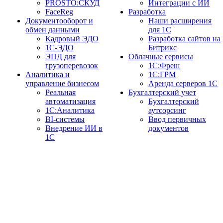
PROSTO:СКУД
Интеграции с ИИ
FaceReg
Разработка
Документооборот и
Наши расширения
обмен данными
для 1С
Кадровый ЭДО
Разработка сайтов на
1С-ЭДО
Битрикс
ЭПД для
Облачные сервисы
грузоперевозок
1С:Фреш
Аналитика и
1С:ГРМ
управление бизнесом
Аренда серверов 1С
Реальная
Бухгалтерский учет
автоматизация
Бухгалтерский
1С:Аналитика
аутсорсинг
BI-системы
Ввод первичных
Внедрение ИИ в
документов
1С