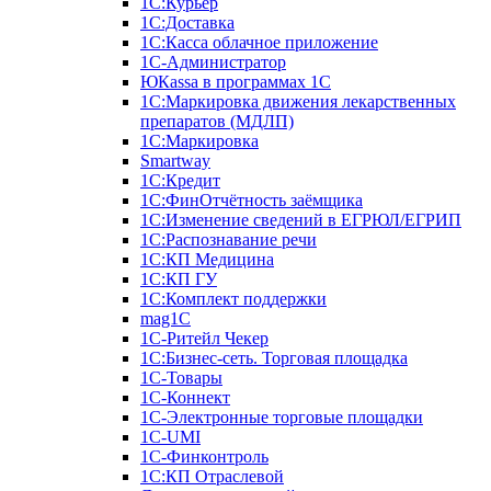
1С:Курьер
1С:Доставка
1С:Касса облачное приложение
1С-Администратор
ЮКаssа в программах 1С
1С:Маркировка движения лекарственных
препаратов (МДЛП)
1С:Маркировка
Smartway
1С:Кредит
1С:ФинОтчётность заёмщика
1С:Изменение сведений в ЕГРЮЛ/ЕГРИП
1С:Распознавание речи
1С:КП Медицина
1С:КП ГУ
1С:Комплект поддержки
mag1C
1С-Ритейл Чекер
1С:Бизнес-сеть. Торговая площадка
1С-Товары
1С-Коннект
1С-Электронные торговые площадки
1C-UMI
1С-Финконтроль
1С:КП Отраслевой