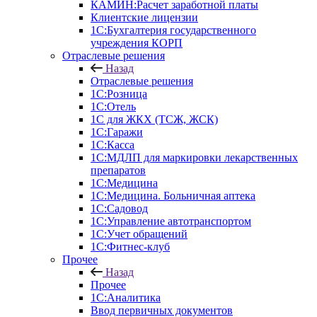
КАМИН:Расчет заработной платы
Клиентские лицензии
1С:Бухгалтерия государственного
учреждения КОРП
Отраслевые решения
Назад
Отраслевые решения
1С:Розница
1С:Отель
1С для ЖКХ (ТСЖ, ЖСК)
1С:Гаражи
1С:Касса
1С:МДЛП для маркировки лекарственных
препаратов
1С:Медицина
1С:Медицина. Больничная аптека
1С:Садовод
1С:Управление автотранспортом
1С:Учет обращений
1С:Фитнес-клуб
Прочее
Назад
Прочее
1С:Аналитика
Ввод первичных документов