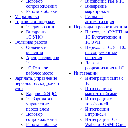
Договор
Внедрение ИИ в 1С
сопровождения
Внедрение
Работа в облаке
маркировки
Маркировка
Реальная
Торговля и продажи
автоматизация
1С для розницы
Переходы и реорганизация
Внедрение
Переход с 1С:УПП на
1С:УНФ
1С:Бухгалтерию и
Облачная работа
1С:ЗУП
Облачные
Переход с 1С:УТ 10.3
решения
на современные
Аренда серверов
решения
1С
Легкая
1C:Готовое
реорганизация в 1С
рабочее место
Интеграции
Зарплата, управление
Интеграция сайта с
персоналом, кадровый
1С
учет
Интеграция с
Кадровый ЭДО
маркетплейсами
1С:Зарплата и
Интеграция с
управление
телефонией
персоналом
Интеграции
Договор
Битрикс24
сопровождения
Интеграция 1С с
Работа в облаке
Wallet от OSMI Cards