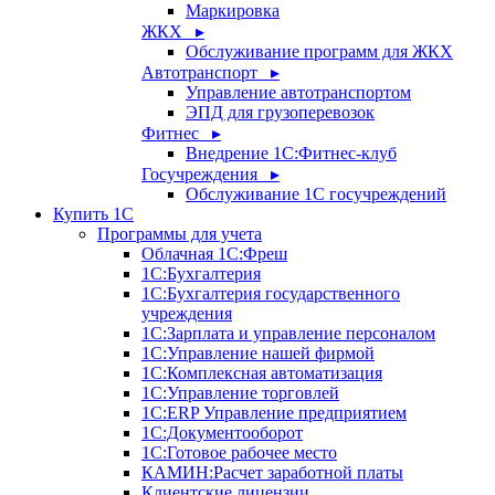
Маркировка
ЖКХ ▸
Обслуживание программ для ЖКХ
Автотранспорт ▸
Управление автотранспортом
ЭПД для грузоперевозок
Фитнес ▸
Внедрение 1С:Фитнес-клуб
Госучреждения ▸
Обслуживание 1С госучреждений
Купить 1С
Программы для учета
Облачная 1С:Фреш
1С:Бухгалтерия
1С:Бухгалтерия государственного
учреждения
1С:Зарплата и управление персоналом
1С:Управление нашей фирмой
1С:Комплексная автоматизация
1С:Управление торговлей
1С:ERP Управление предприятием
1С:Документооборот
1C:Готовое рабочее место
КАМИН:Расчет заработной платы
Клиентские лицензии